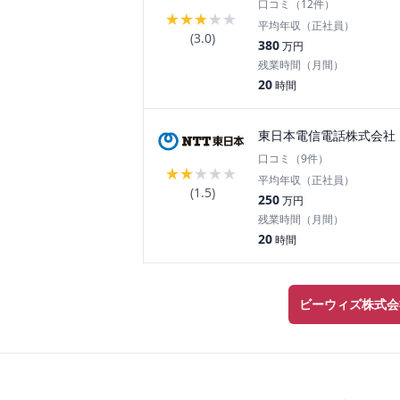
口コミ（
12
件）
★
★
★
★
★
平均年収（正社員）
(
3.0
)
380
万円
残業時間（月間）
20
時間
東日本電信電話株式会社（
口コミ（
9
件）
★
★
★
★
★
平均年収（正社員）
(
1.5
)
250
万円
残業時間（月間）
20
時間
ビーウィズ株式会