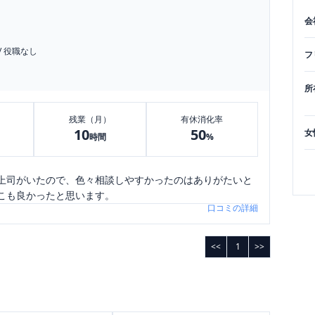
会
/
役職なし
フ
所
残業（月）
有休消化率
10
50
女
時間
%
上司がいたので、色々相談しやすかったのはありがたいと
こも良かったと思います。
口コミの詳細
<<
1
>>