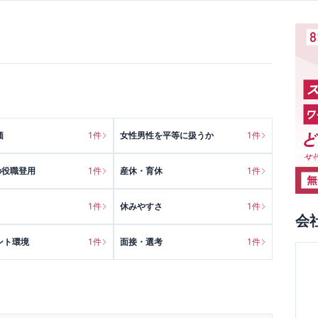
価
1
件
女性男性を平等に扱うか
1
件
の役職登用
1
件
産休・育休
1
件
1
件
休みやすさ
1
件
会
ント環境
1
件
面接・選考
1
件