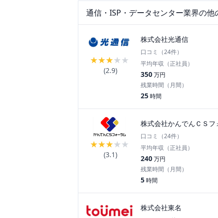
通信・ISP・データセンター
業界の他
株式会社光通信
口コミ（
24
件）
★
★
★
★
★
平均年収（正社員）
(
2.9
)
350
万円
残業時間（月間）
25
時間
株式会社かんでんＣＳフ
口コミ（
24
件）
★
★
★
★
★
平均年収（正社員）
(
3.1
)
240
万円
残業時間（月間）
5
時間
株式会社東名