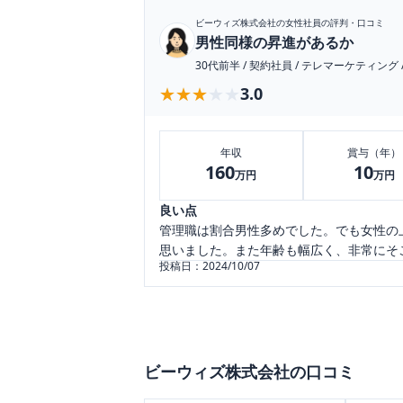
ビーウィズ株式会社
の女性社員の評判・口コミ
男性同様の昇進があるか
30代前半
/
契約社員
/
テレマーケティング
★★★★★
★★★★★
3.0
年収
賞与（年）
160
10
万円
万円
良い点
管理職は割合男性多めでした。でも女性の
思いました。また年齢も幅広く、非常にそ
投稿日：
2024/10/07
ビーウィズ株式会社
の口コミ