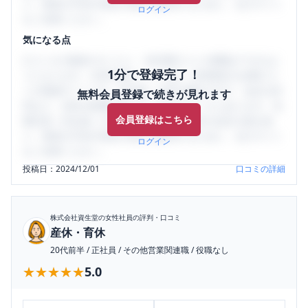
り、将来の不安や現在の悩みを解消するために、ぜひサイト
ログイン
をご活用ください。
気になる点
口コミを1投稿するごとに、30日間口コミの閲覧ができるよ
1分で登録完了！
うになります。SHEHUB(シーハブ)は、女性限定の企業口コ
ミの投稿サイトです。給与面・女性の働きやすさ・会社の評
無料会員登録で続きが見れます
判など、女性の転職は気にすべき点がたくさんあります。先
会員登録はこちら
輩社員（元社員）の口コミを通して、本当の会社の姿を知
り、将来の不安や現在の悩みを解消するために、ぜひサイト
ログイン
をご活用ください。
投稿日：
2024/12/01
口コミの詳細
株式会社資生堂
の女性社員の評判・口コミ
産休・育休
20代前半
/
正社員
/
その他営業関連職
/
役職なし
★★★★★
★★★★★
5.0