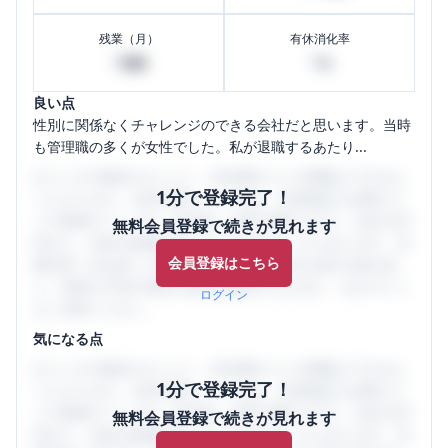
残業（月）
有休消化率
0
0
時間
%
良い点
性別に関係なくチャレンジのできる会社だと思います。当時
も管理職の多くが女性でした。私が退職するあたり...
口コミを1投稿するごとに、30日間口コミの閲覧ができるよ
1分で登録完了！
うになります。SHEHUB(シーハブ)は、女性限定の企業口コ
ミの投稿サイトです。給与面・女性の働きやすさ・会社の評
無料会員登録で続きが見れます
判など、女性の転職は気にすべき点がたくさんあります。先
会員登録はこちら
輩社員（元社員）の口コミを通して、本当の会社の姿を知
り、将来の不安や現在の悩みを解消するために、ぜひサイト
ログイン
をご活用ください。
気になる点
口コミを1投稿するごとに、30日間口コミの閲覧ができるよ
1分で登録完了！
うになります。SHEHUB(シーハブ)は、女性限定の企業口コ
ミの投稿サイトです。給与面・女性の働きやすさ・会社の評
無料会員登録で続きが見れます
判など、女性の転職は気にすべき点がたくさんあります。先