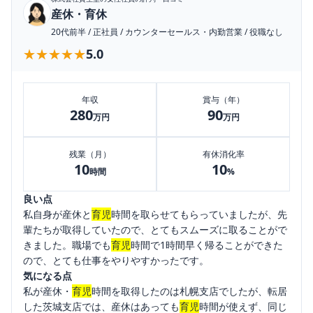
産休・育休
20代前半
/
正社員
/
カウンターセールス・内勤営業
/
役職なし
★★★★★
★★★★★
5.0
年収
賞与（年）
280
90
万円
万円
残業（月）
有休消化率
10
10
時間
%
良い点
私自身が産休と
育児
時間を取らせてもらっていましたが、先
輩たちが取得していたので、とてもスムーズに取ることがで
きました。職場でも
育児
時間で1時間早く帰ることができた
ので、とても仕事をやりやすかったです。
気になる点
私が産休・
育児
時間を取得したのは札幌支店でしたが、転居
した茨城支店では、産休はあっても
育児
時間が使えず、同じ