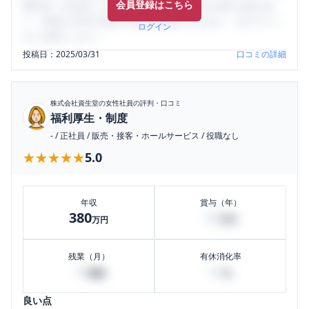
会員登録はこちら
輩社員（元社員）の口コミを通して、本当の会社の姿を知
り、将来の不安や現在の悩みを解消するために、ぜひサイト
ログイン
をご活用ください。
投稿日：
2025/03/31
口コミの詳細
株式会社資生堂
の女性社員の評判・口コミ
福利厚生・制度
-
/
正社員
/
販売・接客・ホールサービス
/
役職なし
★★★★★
★★★★★
5.0
年収
賞与（年）
380
60
万円
万円
残業（月）
有休消化率
10
50
時間
%
良い点