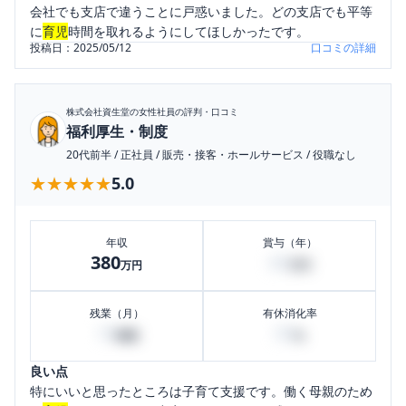
会社でも支店で違うことに戸惑いました。どの支店でも平等
に
育児
時間を取れるようにしてほしかったです。
投稿日：
2025/05/12
口コミの詳細
株式会社資生堂
の女性社員の評判・口コミ
福利厚生・制度
20代前半
/
正社員
/
販売・接客・ホールサービス
/
役職なし
★★★★★
★★★★★
5.0
年収
賞与（年）
380
60
万円
万円
残業（月）
有休消化率
10
50
時間
%
良い点
特にいいと思ったところは子育て支援です。働く母親のため