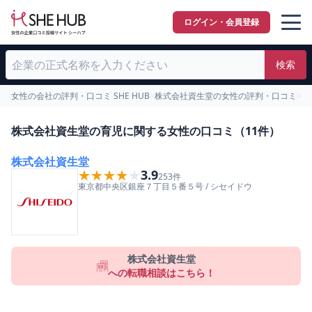
ログイン・会員登録
検索
女性の会社の評判・口コミ SHE HUB
>
株式会社資生堂の女性の評判・口コミ
>
育
株式会社資生堂の育児に関する女性の口コミ（11件）
株式会社資生堂
★★★★★
★★★★★
3.9
253
件
東京都
中央区
銀座７丁目５番５号
/
シセイドウ
株式会社資生堂
への転職相談はこちら！