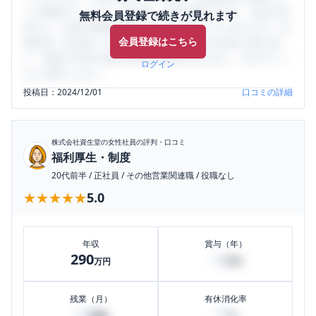
ミの投稿サイトです。給与面・女性の働きやすさ・会社の評
無料会員登録で続きが見れます
判など、女性の転職は気にすべき点がたくさんあります。先
会員登録はこちら
輩社員（元社員）の口コミを通して、本当の会社の姿を知
り、将来の不安や現在の悩みを解消するために、ぜひサイト
ログイン
をご活用ください。
投稿日：
2024/12/01
口コミの詳細
株式会社資生堂
の女性社員の評判・口コミ
福利厚生・制度
20代前半
/
正社員
/
その他営業関連職
/
役職なし
★★★★★
★★★★★
5.0
年収
賞与（年）
290
10
万円
万円
残業（月）
有休消化率
30
70