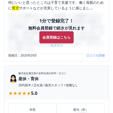
特にいいと思ったところは子育て支援です。働く母親のため
に
育児
サポートなどが充実しているように感じまし...
口コミを1投稿するごとに、30日間口コミの閲覧ができるよ
1分で登録完了！
うになります。SHEHUB(シーハブ)は、女性限定の企業口コ
ミの投稿サイトです。給与面・女性の働きやすさ・会社の評
無料会員登録で続きが見れます
判など、女性の転職は気にすべき点がたくさんあります。先
会員登録はこちら
輩社員（元社員）の口コミを通して、本当の会社の姿を知
り、将来の不安や現在の悩みを解消するために、ぜひサイト
ログイン
をご活用ください。
投稿日：
2025/02/03
口コミの詳細
株式会社資生堂
の女性社員の評判・口コミ
産休・育休
30代前半
/
正社員
/
販売スタッフ
/
役職なし
★★★★★
★★★★★
5.0
年収
賞与（年）