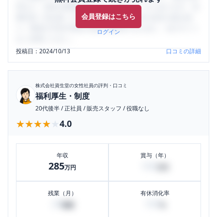
判など、女性の転職は気にすべき点がたくさんあります。先
会員登録はこちら
輩社員（元社員）の口コミを通して、本当の会社の姿を知
り、将来の不安や現在の悩みを解消するために、ぜひサイト
ログイン
をご活用ください。
投稿日：
2024/10/13
口コミの詳細
株式会社資生堂
の女性社員の評判・口コミ
福利厚生・制度
20代後半
/
正社員
/
販売スタッフ
/
役職なし
★★★★★
★★★★★
4.0
年収
賞与（年）
285
100
万円
万円
残業（月）
有休消化率
29
100
時間
%