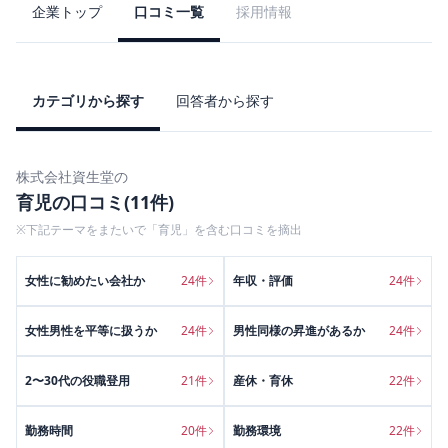
企業トップ
口コミ一覧
採用情報
カテゴリから探す
回答者から探す
株式会社資生堂
の
育児
の口コミ(
11
件)
※下記テーマをまたいで「
育児
」を含む口コミを摘出
女性に勧めたい会社か
24
件
年収・評価
24
件
女性男性を平等に扱うか
24
件
男性同様の昇進があるか
24
件
2〜30代の役職登用
21
件
産休・育休
22
件
勤務時間
20
件
勤務環境
22
件