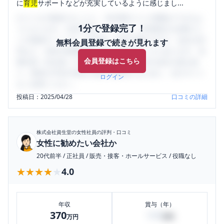
に
育児
サポートなどが充実しているように感じまし...
口コミを1投稿するごとに、30日間口コミの閲覧ができるよ
1分で登録完了！
うになります。SHEHUB(シーハブ)は、女性限定の企業口コ
ミの投稿サイトです。給与面・女性の働きやすさ・会社の評
無料会員登録で続きが見れます
判など、女性の転職は気にすべき点がたくさんあります。先
会員登録はこちら
輩社員（元社員）の口コミを通して、本当の会社の姿を知
り、将来の不安や現在の悩みを解消するために、ぜひサイト
ログイン
をご活用ください。
投稿日：
2025/04/28
口コミの詳細
株式会社資生堂
の女性社員の評判・口コミ
女性に勧めたい会社か
20代前半
/
正社員
/
販売・接客・ホールサービス
/
役職なし
★★★★★
★★★★★
4.0
年収
賞与（年）
370
100
万円
万円