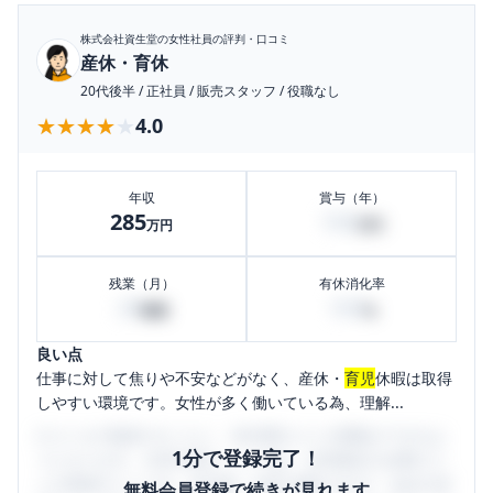
株式会社資生堂
の女性社員の評判・口コミ
産休・育休
20代後半
/
正社員
/
販売スタッフ
/
役職なし
★★★★★
★★★★★
4.0
年収
賞与（年）
285
100
万円
万円
残業（月）
有休消化率
29
100
時間
%
良い点
仕事に対して焦りや不安などがなく、産休・
育児
休暇は取得
しやすい環境です。女性が多く働いている為、理解...
口コミを1投稿するごとに、30日間口コミの閲覧ができるよ
1分で登録完了！
うになります。SHEHUB(シーハブ)は、女性限定の企業口コ
ミの投稿サイトです。給与面・女性の働きやすさ・会社の評
無料会員登録で続きが見れます