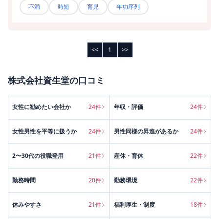
不満
時短
育児
年功序列
<<
1
>>
株式会社資生堂
の口コミ
女性に勧めたい会社か
24
件
年収・評価
24
件
女性男性を平等に扱うか
24
件
男性同様の昇進があるか
24
件
2〜30代の役職登用
21
件
産休・育休
22
件
勤務時間
20
件
勤務環境
22
件
休みやすさ
21
件
福利厚生・制度
18
件