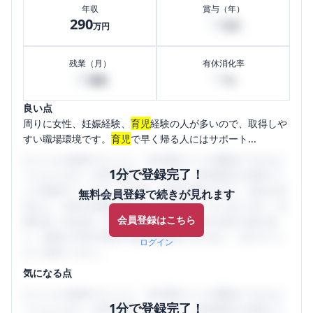
年収
賞与（年）
290
10
万円
万円
残業（月）
有休消化率
30
70
時間
%
良い点
周りに女性、妊娠経験、
育児
経験の人が多いので、取得しや
すい職場環境です。
育児
で早く帰る人にはサポート...
口コミを1投稿するごとに、30日間口コミの閲覧ができるよ
1分で登録完了！
うになります。SHEHUB(シーハブ)は、女性限定の企業口コ
ミの投稿サイトです。給与面・女性の働きやすさ・会社の評
無料会員登録で続きが見れます
判など、女性の転職は気にすべき点がたくさんあります。先
会員登録はこちら
輩社員（元社員）の口コミを通して、本当の会社の姿を知
り、将来の不安や現在の悩みを解消するために、ぜひサイト
ログイン
をご活用ください。
気になる点
口コミを1投稿するごとに、30日間口コミの閲覧ができるよ
1分で登録完了！
うになります。SHEHUB(シーハブ)は、女性限定の企業口コ