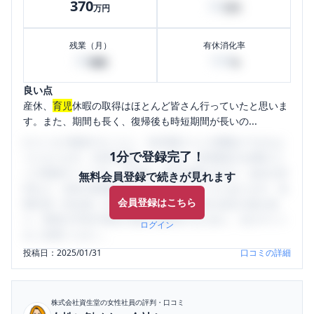
370
50
万円
万円
残業（月）
有休消化率
30
100
時間
%
良い点
産休、
育児
休暇の取得はほとんど皆さん行っていたと思いま
す。また、期間も長く、復帰後も時短期間が長いの...
口コミを1投稿するごとに、30日間口コミの閲覧ができるよ
1分で登録完了！
うになります。SHEHUB(シーハブ)は、女性限定の企業口コ
ミの投稿サイトです。給与面・女性の働きやすさ・会社の評
無料会員登録で続きが見れます
判など、女性の転職は気にすべき点がたくさんあります。先
会員登録はこちら
輩社員（元社員）の口コミを通して、本当の会社の姿を知
り、将来の不安や現在の悩みを解消するために、ぜひサイト
ログイン
をご活用ください。
投稿日：
2025/01/31
口コミの詳細
株式会社資生堂
の女性社員の評判・口コミ