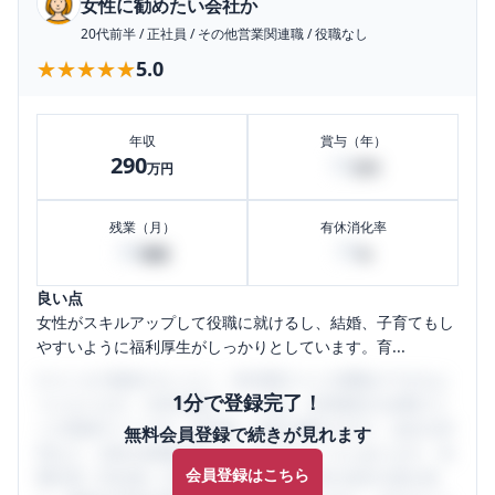
女性に勧めたい会社か
20代前半
/
正社員
/
その他営業関連職
/
役職なし
★★★★★
★★★★★
5.0
年収
賞与（年）
290
10
万円
万円
残業（月）
有休消化率
30
70
時間
%
良い点
女性がスキルアップして役職に就けるし、結婚、子育てもし
やすいように福利厚生がしっかりとしています。育...
口コミを1投稿するごとに、30日間口コミの閲覧ができるよ
1分で登録完了！
うになります。SHEHUB(シーハブ)は、女性限定の企業口コ
ミの投稿サイトです。給与面・女性の働きやすさ・会社の評
無料会員登録で続きが見れます
判など、女性の転職は気にすべき点がたくさんあります。先
会員登録はこちら
輩社員（元社員）の口コミを通して、本当の会社の姿を知