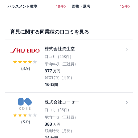
ハラスメント環境
18
件
面接・選考
15
件
育児
に関する同業種の口コミを見る
›
株式会社資生堂
口コミ（
253
件）
★
★
★
★
★
平均年収（正社員）
(
3.9
)
377
万円
残業時間（月間）
16
時間
›
株式会社コーセー
口コミ（
36
件）
★
★
★
★
★
平均年収（正社員）
(
3.0
)
383
万円
残業時間（月間）
14
時間