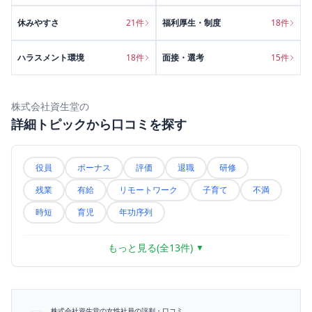
休みやすさ
21
件
福利厚生・制度
18
件
ハラスメント環境
18
件
面接・選考
15
件
株式会社資生堂
の
詳細トピックから口コミを探す
役員
ボーナス
評価
退職
研修
残業
有給
リモートワーク
子育て
不満
時短
育児
年功序列
もっと見る(全
13
件)
▼
株式会社資生堂
の女性社員の評判・口コミ