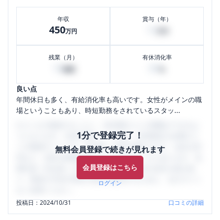
年収
賞与（年）
450
12
万円
万円
残業（月）
有休消化率
10
80
時間
%
良い点
年間休日も多く、有給消化率も高いです。女性がメインの職
場ということもあり、時短勤務をされているスタッ...
口コミを1投稿するごとに、30日間口コミの閲覧ができるよ
1分で登録完了！
うになります。SHEHUB(シーハブ)は、女性限定の企業口コ
ミの投稿サイトです。給与面・女性の働きやすさ・会社の評
無料会員登録で続きが見れます
判など、女性の転職は気にすべき点がたくさんあります。先
会員登録はこちら
輩社員（元社員）の口コミを通して、本当の会社の姿を知
り、将来の不安や現在の悩みを解消するために、ぜひサイト
ログイン
をご活用ください。
投稿日：
2024/10/31
口コミの詳細