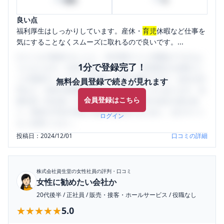
時間
%
良い点
福利厚生はしっかりしています。産休・
育児
休暇など仕事を
気にすることなくスムーズに取れるので良いです。...
口コミを1投稿するごとに、30日間口コミの閲覧ができるよ
1分で登録完了！
うになります。SHEHUB(シーハブ)は、女性限定の企業口コ
ミの投稿サイトです。給与面・女性の働きやすさ・会社の評
無料会員登録で続きが見れます
判など、女性の転職は気にすべき点がたくさんあります。先
会員登録はこちら
輩社員（元社員）の口コミを通して、本当の会社の姿を知
り、将来の不安や現在の悩みを解消するために、ぜひサイト
ログイン
をご活用ください。
投稿日：
2024/12/01
口コミの詳細
株式会社資生堂
の女性社員の評判・口コミ
女性に勧めたい会社か
20代後半
/
正社員
/
販売・接客・ホールサービス
/
役職なし
★★★★★
★★★★★
5.0