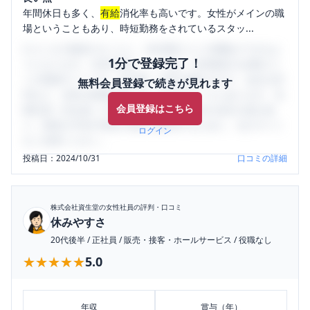
年間休日も多く、
有給
消化率も高いです。女性がメインの職
場ということもあり、時短勤務をされているスタッ...
口コミを1投稿するごとに、30日間口コミの閲覧ができるよ
1分で登録完了！
うになります。SHEHUB(シーハブ)は、女性限定の企業口コ
ミの投稿サイトです。給与面・女性の働きやすさ・会社の評
無料会員登録で続きが見れます
判など、女性の転職は気にすべき点がたくさんあります。先
会員登録はこちら
輩社員（元社員）の口コミを通して、本当の会社の姿を知
り、将来の不安や現在の悩みを解消するために、ぜひサイト
ログイン
をご活用ください。
投稿日：
2024/10/31
口コミの詳細
株式会社資生堂
の女性社員の評判・口コミ
休みやすさ
20代後半
/
正社員
/
販売・接客・ホールサービス
/
役職なし
★★★★★
★★★★★
5.0
年収
賞与（年）