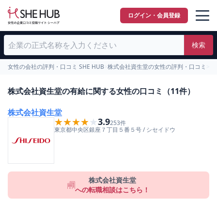
ログイン・会員登録
検索
女性の会社の評判・口コミ SHE HUB
>
株式会社資生堂の女性の評判・口コミ
>
有
株式会社資生堂の有給に関する女性の口コミ（11件）
株式会社資生堂
★★★★★
★★★★★
3.9
253
件
東京都
中央区
銀座７丁目５番５号
/
シセイドウ
株式会社資生堂
への転職相談はこちら！