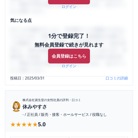
り、将来の不安や現在の悩みを解消するために、ぜひサイト
ログイン
をご活用ください。
気になる点
口コミを1投稿するごとに、30日間口コミの閲覧ができるよ
1分で登録完了！
うになります。SHEHUB(シーハブ)は、女性限定の企業口コ
ミの投稿サイトです。給与面・女性の働きやすさ・会社の評
無料会員登録で続きが見れます
判など、女性の転職は気にすべき点がたくさんあります。先
会員登録はこちら
輩社員（元社員）の口コミを通して、本当の会社の姿を知
り、将来の不安や現在の悩みを解消するために、ぜひサイト
ログイン
をご活用ください。
投稿日：
2025/03/31
口コミの詳細
株式会社資生堂
の女性社員の評判・口コミ
休みやすさ
-
/
正社員
/
販売・接客・ホールサービス
/
役職なし
★★★★★
★★★★★
5.0