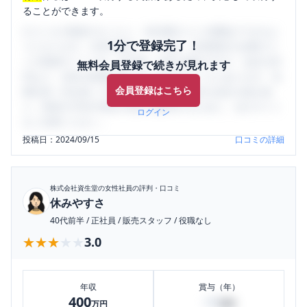
ることができます。
口コミを1投稿するごとに、30日間口コミの閲覧ができるよ
1分で登録完了！
うになります。SHEHUB(シーハブ)は、女性限定の企業口コ
ミの投稿サイトです。給与面・女性の働きやすさ・会社の評
無料会員登録で続きが見れます
判など、女性の転職は気にすべき点がたくさんあります。先
会員登録はこちら
輩社員（元社員）の口コミを通して、本当の会社の姿を知
り、将来の不安や現在の悩みを解消するために、ぜひサイト
ログイン
をご活用ください。
投稿日：
2024/09/15
口コミの詳細
株式会社資生堂
の女性社員の評判・口コミ
休みやすさ
40代前半
/
正社員
/
販売スタッフ
/
役職なし
★★★★★
★★★★★
3.0
年収
賞与（年）
400
40
万円
万円