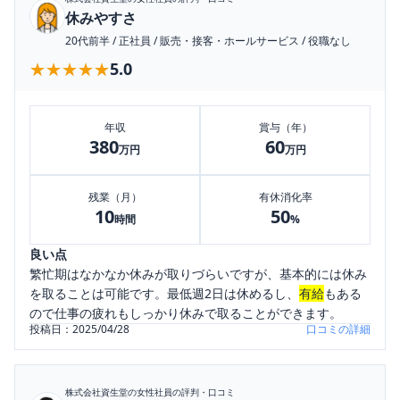
休みやすさ
20代前半
/
正社員
/
販売・接客・ホールサービス
/
役職なし
★★★★★
★★★★★
5.0
年収
賞与（年）
380
60
万円
万円
残業（月）
有休消化率
10
50
時間
%
良い点
繁忙期はなかなか休みが取りづらいですが、基本的には休み
を取ることは可能です。最低週2日は休めるし、
有給
もある
ので仕事の疲れもしっかり休みで取ることができます。
投稿日：
2025/04/28
口コミの詳細
株式会社資生堂
の女性社員の評判・口コミ