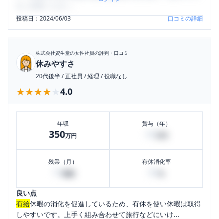
をご活用ください。
投稿日：
2024/06/03
口コミの詳細
株式会社資生堂
の女性社員の評判・口コミ
休みやすさ
20代後半
/
正社員
/
経理
/
役職なし
★★★★★
★★★★★
4.0
年収
賞与（年）
350
40
万円
万円
残業（月）
有休消化率
10
80
時間
%
良い点
有給
休暇の消化を促進しているため、有休を使い休暇は取得
しやすいです。上手く組み合わせて旅行などにいけ...