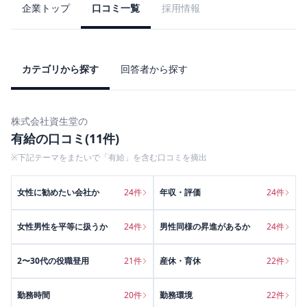
企業トップ
口コミ一覧
採用情報
カテゴリから探す
回答者から探す
株式会社資生堂
の
有給
の口コミ(
11
件)
※下記テーマをまたいで「
有給
」を含む口コミを摘出
女性に勧めたい会社か
24
件
年収・評価
24
件
女性男性を平等に扱うか
24
件
男性同様の昇進があるか
24
件
2〜30代の役職登用
21
件
産休・育休
22
件
勤務時間
20
件
勤務環境
22
件