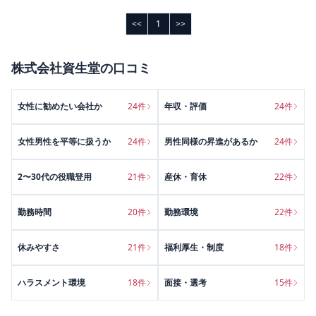
<<
1
>>
株式会社資生堂
の口コミ
女性に勧めたい会社か
24
件
年収・評価
24
件
女性男性を平等に扱うか
24
件
男性同様の昇進があるか
24
件
2〜30代の役職登用
21
件
産休・育休
22
件
勤務時間
20
件
勤務環境
22
件
休みやすさ
21
件
福利厚生・制度
18
件
ハラスメント環境
18
件
面接・選考
15
件