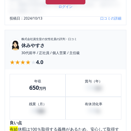
り、将来の不安や現在の悩みを解消するために、ぜひサイト
ログイン
をご活用ください。
投稿日：
2024/10/13
口コミの詳細
株式会社資生堂
の女性社員の評判・口コミ
休みやすさ
30代前半
/
正社員
/
個人営業
/
主任級
★★★★★
★★★★★
4.0
年収
賞与（年）
650
150
万円
万円
残業（月）
有休消化率
30
100
時間
%
良い点
有給
休暇は100％取得する義務があるため、安心して取得す