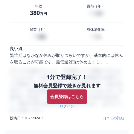
年収
賞与（年）
380
60
万円
万円
残業（月）
有休消化率
10
50
時間
%
良い点
繁忙期はなかなか休みが取りづらいですが、基本的には休み
を取ることが可能です。最低週2日は休めますし、...
口コミを1投稿するごとに、30日間口コミの閲覧ができるよ
1分で登録完了！
うになります。SHEHUB(シーハブ)は、女性限定の企業口コ
ミの投稿サイトです。給与面・女性の働きやすさ・会社の評
無料会員登録で続きが見れます
判など、女性の転職は気にすべき点がたくさんあります。先
会員登録はこちら
輩社員（元社員）の口コミを通して、本当の会社の姿を知
り、将来の不安や現在の悩みを解消するために、ぜひサイト
ログイン
をご活用ください。
投稿日：
2025/02/03
口コミの詳細