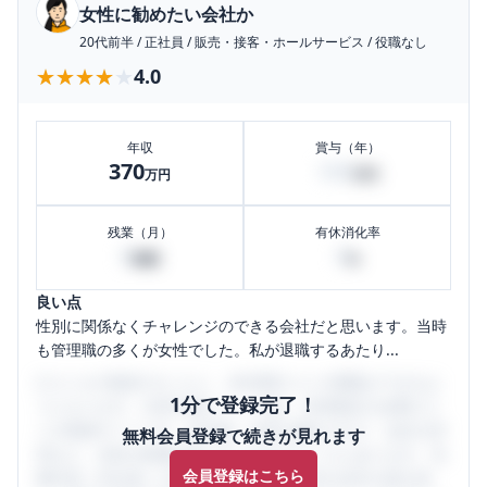
女性に勧めたい会社か
20代前半
/
正社員
/
販売・接客・ホールサービス
/
役職なし
★★★★★
★★★★★
4.0
年収
賞与（年）
370
100
万円
万円
残業（月）
有休消化率
0
0
時間
%
良い点
性別に関係なくチャレンジのできる会社だと思います。当時
も管理職の多くが女性でした。私が退職するあたり...
口コミを1投稿するごとに、30日間口コミの閲覧ができるよ
1分で登録完了！
うになります。SHEHUB(シーハブ)は、女性限定の企業口コ
ミの投稿サイトです。給与面・女性の働きやすさ・会社の評
無料会員登録で続きが見れます
判など、女性の転職は気にすべき点がたくさんあります。先
会員登録はこちら
輩社員（元社員）の口コミを通して、本当の会社の姿を知