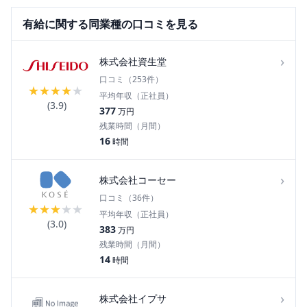
有給
に関する同業種の口コミを見る
›
株式会社資生堂
口コミ（
253
件）
★
★
★
★
★
平均年収（正社員）
(
3.9
)
377
万円
残業時間（月間）
16
時間
›
株式会社コーセー
口コミ（
36
件）
★
★
★
★
★
平均年収（正社員）
(
3.0
)
383
万円
残業時間（月間）
14
時間
›
株式会社イプサ