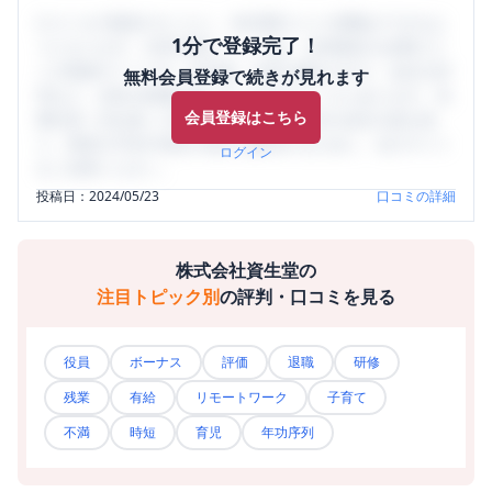
口コミを1投稿するごとに、30日間口コミの閲覧ができるよ
1分で登録完了！
うになります。SHEHUB(シーハブ)は、女性限定の企業口コ
ミの投稿サイトです。給与面・女性の働きやすさ・会社の評
無料会員登録で続きが見れます
判など、女性の転職は気にすべき点がたくさんあります。先
会員登録はこちら
輩社員（元社員）の口コミを通して、本当の会社の姿を知
り、将来の不安や現在の悩みを解消するために、ぜひサイト
ログイン
をご活用ください。
投稿日：
2024/05/23
口コミの詳細
株式会社資生堂
の
注目トピック別
の評判・口コミを見る
役員
ボーナス
評価
退職
研修
残業
有給
リモートワーク
子育て
不満
時短
育児
年功序列