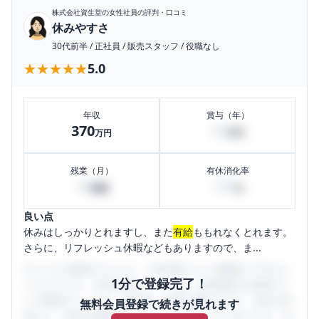
株式会社資生堂
の女性社員の評判・口コミ
休みやすさ
30代前半
/
正社員
/
販売スタッフ
/
役職なし
★★★★★
★★★★★
5.0
年収
賞与（年）
370
50
万円
万円
残業（月）
有休消化率
30
100
時間
%
良い点
休みはしっかりとれますし、また
有給
ももれなくとれます。
さらに、リフレッシュ休暇などもありますので、ま...
口コミを1投稿するごとに、30日間口コミの閲覧ができるよ
1分で登録完了！
うになります。SHEHUB(シーハブ)は、女性限定の企業口コ
ミの投稿サイトです。給与面・女性の働きやすさ・会社の評
無料会員登録で続きが見れます
判など、女性の転職は気にすべき点がたくさんあります。先