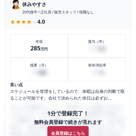
休みやすさ
20代後半
/
正社員
/
販売スタッフ
/
役職なし
★★★★★
★★★★★
4.0
年収
賞与（年）
285
100
万円
万円
残業（月）
有休消化率
29
100
時間
%
良い点
スケジュールを管理をしているので、休暇は自身の判断で取
ることが可能です。会社で決められた休日は必ずお...
口コミを1投稿するごとに、30日間口コミの閲覧ができるよ
1分で登録完了！
うになります。SHEHUB(シーハブ)は、女性限定の企業口コ
ミの投稿サイトです。給与面・女性の働きやすさ・会社の評
無料会員登録で続きが見れます
判など、女性の転職は気にすべき点がたくさんあります。先
会員登録はこちら
輩社員（元社員）の口コミを通して、本当の会社の姿を知