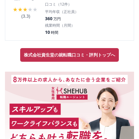
口コミ（
12
件）
★
★
★
★
★
平均年収（正社員）
(
3.3
)
360
万円
残業時間（月間）
10
時間
株式会社資生堂の就転職口コミ・評判トップへ