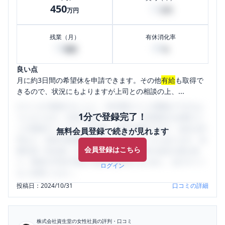
450
12
万円
万円
残業（月）
有休消化率
10
80
時間
%
良い点
月に約3日間の希望休を申請できます。その他
有給
も取得で
きるので、状況にもよりますが上司との相談の上、...
口コミを1投稿するごとに、30日間口コミの閲覧ができるよ
1分で登録完了！
うになります。SHEHUB(シーハブ)は、女性限定の企業口コ
ミの投稿サイトです。給与面・女性の働きやすさ・会社の評
無料会員登録で続きが見れます
判など、女性の転職は気にすべき点がたくさんあります。先
会員登録はこちら
輩社員（元社員）の口コミを通して、本当の会社の姿を知
り、将来の不安や現在の悩みを解消するために、ぜひサイト
ログイン
をご活用ください。
投稿日：
2024/10/31
口コミの詳細
株式会社資生堂
の女性社員の評判・口コミ