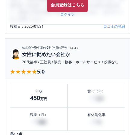
会員登録はこちら
輩社員（元社員）の口コミを通して、本当の会社の姿を知
り、将来の不安や現在の悩みを解消するために、ぜひサイト
ログイン
をご活用ください。
投稿日：
2025/01/31
口コミの詳細
株式会社資生堂
の女性社員の評判・口コミ
女性に勧めたい会社か
20代後半
/
正社員
/
販売・接客・ホールサービス
/
役職なし
★★★★★
★★★★★
5.0
年収
賞与（年）
450
12
万円
万円
残業（月）
有休消化率
10
80
時間
%
良い点