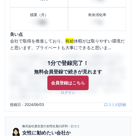
残業（月）
有休消化率
20
50
時間
%
良い点
会社で取得を推進しており、
有給
休暇がは取りやすい環境だ
と思います。プライベートも大事にできると思いま...
口コミを1投稿するごとに、30日間口コミの閲覧ができるよ
1分で登録完了！
うになります。SHEHUB(シーハブ)は、女性限定の企業口コ
ミの投稿サイトです。給与面・女性の働きやすさ・会社の評
無料会員登録で続きが見れます
判など、女性の転職は気にすべき点がたくさんあります。先
会員登録はこちら
輩社員（元社員）の口コミを通して、本当の会社の姿を知
り、将来の不安や現在の悩みを解消するために、ぜひサイト
ログイン
をご活用ください。
投稿日：
2024/06/03
口コミの詳細
株式会社資生堂
の女性社員の評判・口コミ
女性に勧めたい会社か