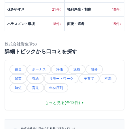
休みやすさ
21
件
福利厚生・制度
18
件
ハラスメント環境
18
件
面接・選考
15
件
株式会社資生堂
の
詳細トピックから口コミを探す
役員
ボーナス
評価
退職
研修
残業
有給
リモートワーク
子育て
不満
時短
育児
年功序列
もっと見る(全
13
件)
▼
株式会社資生堂
の女性社員の評判・口コミ