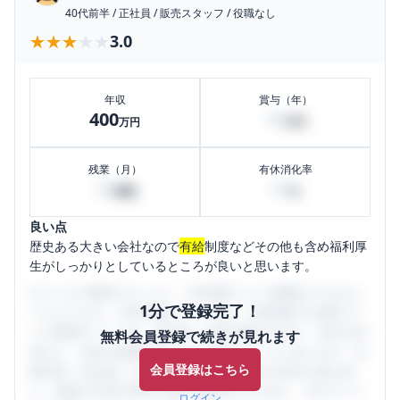
40代前半
/
正社員
/
販売スタッフ
/
役職なし
★★★★★
★★★★★
3.0
年収
賞与（年）
400
40
万円
万円
残業（月）
有休消化率
20
50
時間
%
良い点
歴史ある大きい会社なので
有給
制度などその他も含め福利厚
生がしっかりとしているところが良いと思います。
口コミを1投稿するごとに、30日間口コミの閲覧ができるよ
1分で登録完了！
うになります。SHEHUB(シーハブ)は、女性限定の企業口コ
ミの投稿サイトです。給与面・女性の働きやすさ・会社の評
無料会員登録で続きが見れます
判など、女性の転職は気にすべき点がたくさんあります。先
会員登録はこちら
輩社員（元社員）の口コミを通して、本当の会社の姿を知
り、将来の不安や現在の悩みを解消するために、ぜひサイト
ログイン