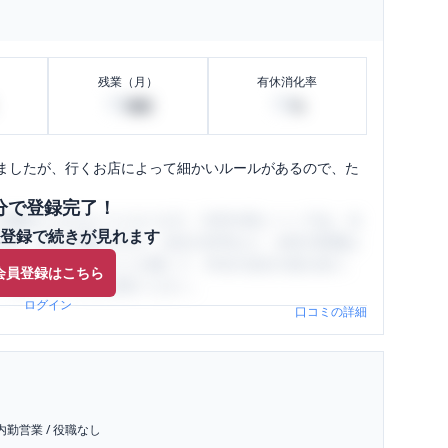
残業（月）
有休消化率
10
10
時間
%
ましたが、行くお店によって細かいルールがあるので、た
分で登録完了！
閲覧ができるようになります。SHEHUB(シーハブ)は、女
登録で続きが見れます
与面・女性の働きやすさ・会社の評判など、女性の転職は
員（元社員）の口コミを通して、本当の会社の姿を知り、
会員登録はこちら
、ぜひサイトをご活用ください。
ログイン
口コミの詳細
内勤営業
/
役職なし