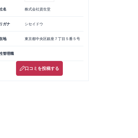
社名
株式会社資生堂
リガナ
シセイドウ
在地
東京都
中央区
銀座７丁目５番５号
性管理職
口コミを投稿する