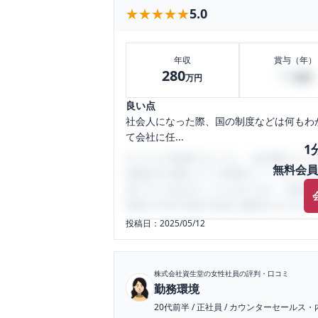
★★★★★
★★★★★
5.0
年収
賞与（年）
280
90
万円
万円
良い点
社会人になった際、国の制度などは何もわ
て会社に任...
1
口コミを1投稿するごとに、30日間口コミの
無料会員
性限定の企業口コミの投稿サイトです。給
気にすべき点がたくさんあります。先輩社
将来の不安や現在の悩みを解消するために
投稿日：
2025/05/12
株式会社資生堂
の女性社員の評判・口コミ
勤務環境
20代前半
/
正社員
/
カウンターセールス・