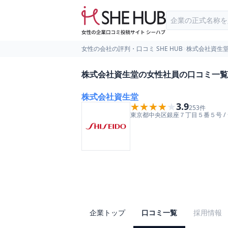
女性の会社の評判・口コミ SHE HUB
>
株式会社資生
株式会社資生堂の女性社員の口コミ一覧
株式会社資生堂
★★★★★
★★★★★
3.9
253
件
東京都
中央区
銀座７丁目５番５号
/
企業トップ
口コミ一覧
採用情報