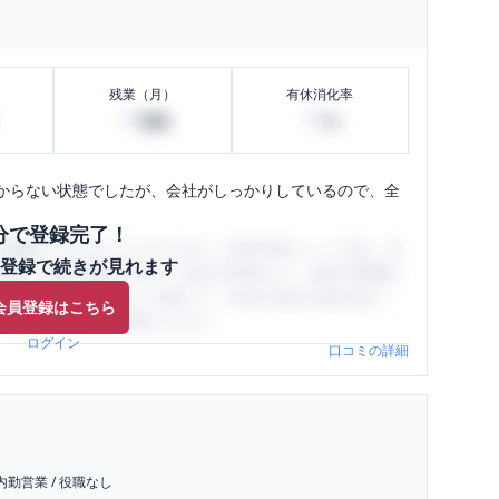
残業（月）
有休消化率
10
10
時間
%
からない状態でしたが、会社がしっかりしているので、全
分で登録完了！
閲覧ができるようになります。SHEHUB(シーハブ)は、女
登録で続きが見れます
与面・女性の働きやすさ・会社の評判など、女性の転職は
員（元社員）の口コミを通して、本当の会社の姿を知り、
会員登録はこちら
、ぜひサイトをご活用ください。
ログイン
口コミの詳細
内勤営業
/
役職なし