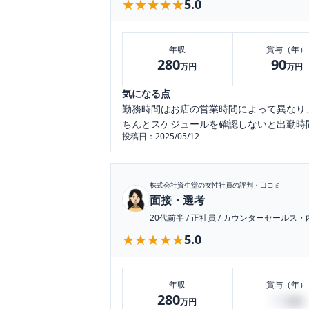
★★★★★
★★★★★
5.0
年収
賞与（年）
280
90
万円
万円
気になる点
勤務時間はお店の営業時間によって異なり
ちんとスケジュールを確認しないと出勤時
投稿日：
2025/05/12
株式会社資生堂
の女性社員の評判・口コミ
面接・選考
20代前半
/
正社員
/
カウンターセールス・
★★★★★
★★★★★
5.0
年収
賞与（年）
280
90
万円
万円