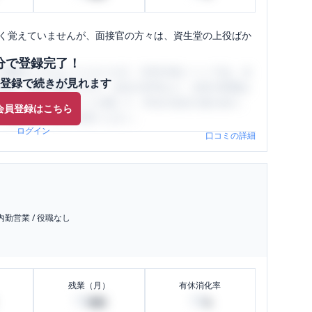
よく覚えていませんが、面接官の方々は、資生堂の上役ばか
分で登録完了！
閲覧ができるようになります。SHEHUB(シーハブ)は、女
登録で続きが見れます
与面・女性の働きやすさ・会社の評判など、女性の転職は
員（元社員）の口コミを通して、本当の会社の姿を知り、
会員登録はこちら
、ぜひサイトをご活用ください。
ログイン
口コミの詳細
内勤営業
/
役職なし
残業（月）
有休消化率
10
10
時間
%