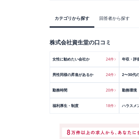
カテゴリから探す
回答者から探す
株式会社資生堂
の口コミ
女性に勧めたい会社か
24
件
年収・評
男性同様の昇進があるか
24
件
2〜30代
勤務時間
20
件
勤務環境
福利厚生・制度
18
件
ハラスメ