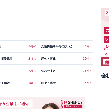
価
24
件
女性男性を平等に扱うか
24
件
の役職登用
21
件
産休・育休
22
件
22
件
休みやすさ
21
件
会
ント環境
18
件
面接・選考
15
件