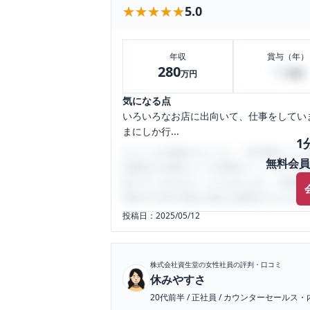
★★★★★
★★★★★
5.0
年収
賞与（年）
280
90
万円
万円
気になる点
いろいろなお店に出向いて、仕事をしてい
まにしか行...
1
口コミを1投稿するごとに、30日間口コミの
無料会員
性限定の企業口コミの投稿サイトです。給
気にすべき点がたくさんあります。先輩社
将来の不安や現在の悩みを解消するために
投稿日：
2025/05/12
株式会社資生堂
の女性社員の評判・口コミ
休みやすさ
20代前半
/
正社員
/
カウンターセールス・