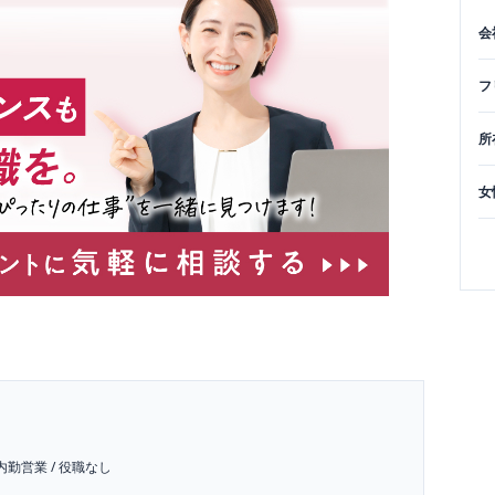
会
フ
所
女
内勤営業
/
役職なし