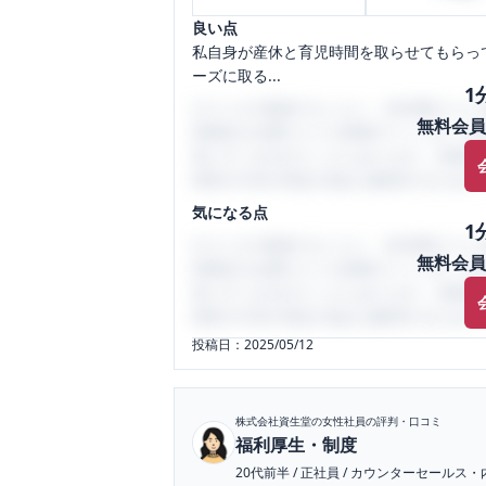
良い点
私自身が産休と育児時間を取らせてもらっ
ーズに取る...
1
口コミを1投稿するごとに、30日間口コミの
無料会員
性限定の企業口コミの投稿サイトです。給
気にすべき点がたくさんあります。先輩社
将来の不安や現在の悩みを解消するために
気になる点
1
口コミを1投稿するごとに、30日間口コミの
無料会員
性限定の企業口コミの投稿サイトです。給
気にすべき点がたくさんあります。先輩社
将来の不安や現在の悩みを解消するために
投稿日：
2025/05/12
株式会社資生堂
の女性社員の評判・口コミ
福利厚生・制度
20代前半
/
正社員
/
カウンターセールス・