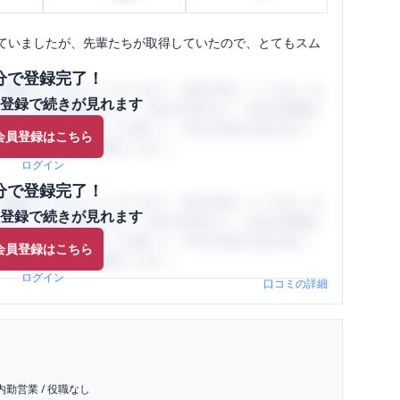
ていましたが、先輩たちが取得していたので、とてもスム
分で登録完了！
閲覧ができるようになります。SHEHUB(シーハブ)は、女
登録で続きが見れます
与面・女性の働きやすさ・会社の評判など、女性の転職は
員（元社員）の口コミを通して、本当の会社の姿を知り、
会員登録はこちら
、ぜひサイトをご活用ください。
ログイン
分で登録完了！
閲覧ができるようになります。SHEHUB(シーハブ)は、女
登録で続きが見れます
与面・女性の働きやすさ・会社の評判など、女性の転職は
員（元社員）の口コミを通して、本当の会社の姿を知り、
会員登録はこちら
、ぜひサイトをご活用ください。
ログイン
口コミの詳細
内勤営業
/
役職なし