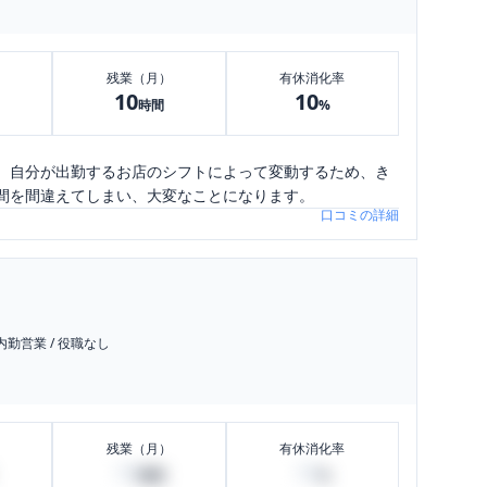
残業（月）
有休消化率
10
10
時間
%
、自分が出勤するお店のシフトによって変動するため、き
間を間違えてしまい、大変なことになります。
口コミの詳細
内勤営業
/
役職なし
残業（月）
有休消化率
10
10
時間
%