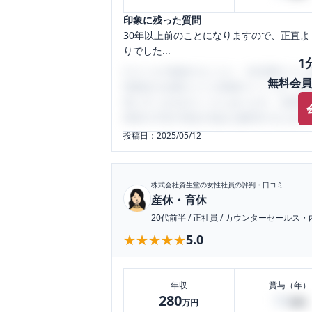
印象に残った質問
30年以上前のことになりますので、正直
りでした...
1
口コミを1投稿するごとに、30日間口コミの
無料会員
性限定の企業口コミの投稿サイトです。給
気にすべき点がたくさんあります。先輩社
将来の不安や現在の悩みを解消するために
投稿日：
2025/05/12
株式会社資生堂
の女性社員の評判・口コミ
産休・育休
20代前半
/
正社員
/
カウンターセールス・
★★★★★
★★★★★
5.0
年収
賞与（年）
280
90
万円
万円