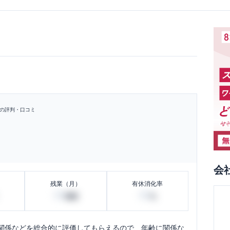
の評判・口コミ
会
残業（月）
有休消化率
60
80
時間
%
関係などを総合的に評価してもらえるので、年齢に関係な