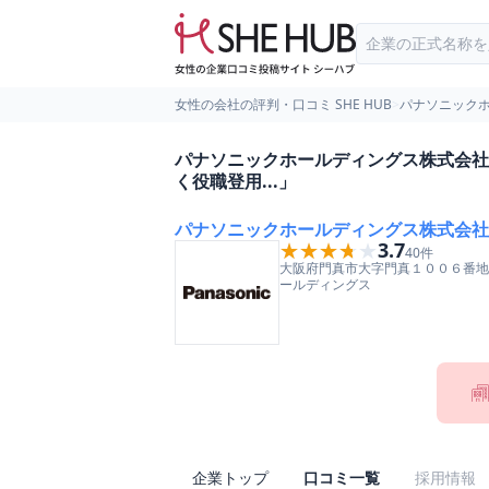
女性の会社の評判・口コミ SHE HUB
>
パナソニック
パナソニックホールディングス株式会社
く役職登用...」
パナソニックホールディングス株式会社
★★★★★
★★★★★
3.7
40
件
大阪府
門真市
大字門真１００６番地
ールディングス
企業トップ
口コミ一覧
採用情報