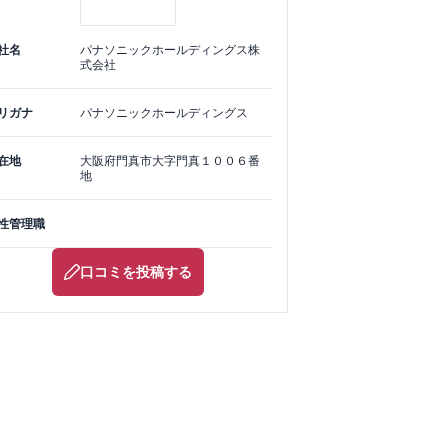
社名
パナソニックホールディングス株
式会社
リガナ
パナソニックホールディングス
在地
大阪府
門真市
大字門真１００６番
地
性管理職
口コミを投稿する