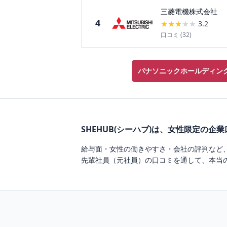
三菱電機株式会社
4
★
★
★
★
★
3.2
口コミ (
32
)
パナソニックホールディン
SHEHUB(シーハブ)は、女性限定の企
給与面・女性の働きやすさ・会社の評判など
先輩社員（元社員）の口コミを通して、本当