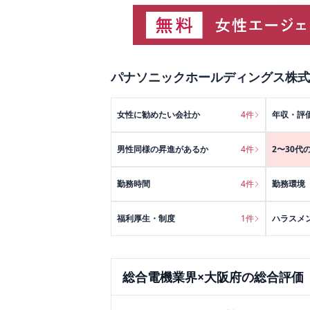
パナソニックホールディングス株式
女性に勧めたい会社か
4
件
年収・評
男性同様の昇進があるか
4
件
2〜30代
勤務時間
4
件
勤務環境
福利厚生・制度
1
件
ハラスメ
総合電機
業界×
大阪府
の総合評価