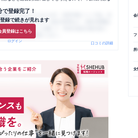
分で登録完了！
閲覧ができるようになります。SHEHUB(シーハブ)は、女
会
登録で続きが見れます
与面・女性の働きやすさ・会社の評判など、女性の転職は
員（元社員）の口コミを通して、本当の会社の姿を知り、
会員登録はこちら
、ぜひサイトをご活用ください。
フ
ログイン
口コミの詳細
所
女