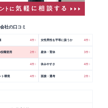
会社
の口コミ
価
4
件
女性男性を平等に扱うか
4
件
の役職登用
2
件
産休・育休
3
件
4
件
休みやすさ
4
件
ント環境
4
件
面接・選考
2
件