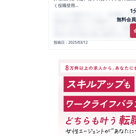
く役職登用...
1
口コミを1投稿するごとに、30日間口コミの
無料会員
性限定の企業口コミの投稿サイトです。給
気にすべき点がたくさんあります。先輩社
将来の不安や現在の悩みを解消するために
投稿日：
2025/03/12