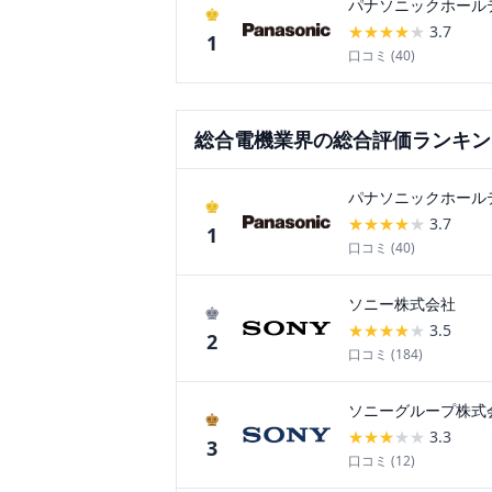
パナソニックホール
♚
★
★
★
★
★
3.7
1
口コミ (
40
)
総合電機
業界の総合評価ランキン
パナソニックホール
♚
★
★
★
★
★
3.7
1
口コミ (
40
)
ソニー株式会社
♚
★
★
★
★
★
3.5
2
口コミ (
184
)
ソニーグループ株式
♚
★
★
★
★
★
3.3
3
口コミ (
12
)