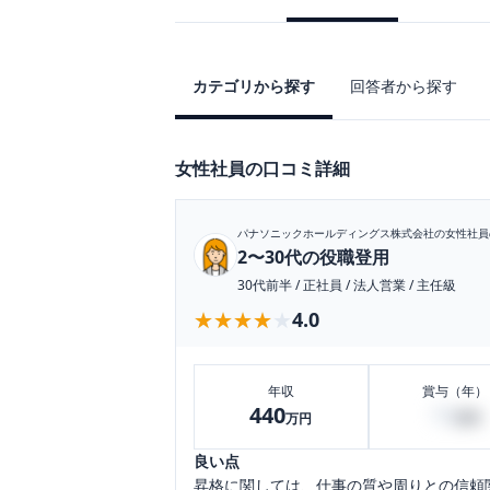
カテゴリから探す
回答者から探す
女性社員の口コミ詳細
パナソニックホールディングス株式会社
の女性社員
2〜30代の役職登用
30代前半
/
正社員
/
法人営業
/
主任級
★★★★★
★★★★★
4.0
年収
賞与（年）
440
70
万円
万円
良い点
昇格に関しては、仕事の質や周りとの信頼