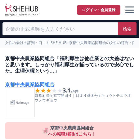
ログイン・会員登録
検索
女性の会社の評判・口コミ SHE HUB
>
京都中央農業協同組合の女性の評判・口
京都中央農業協同組合「福利厚生は他企業との大差はない
と思います。しっかり福利厚生が揃っているので安心でし
た。生理休暇という...」
京都中央農業協同組合
★★★★★
★★★★★
3.1
24
件
京都府
長岡京市
開田４丁目１４番８号
/
キョウトチュウオ
ウノウギョウ
京都中央農業協同組合
への転職相談はこちら！