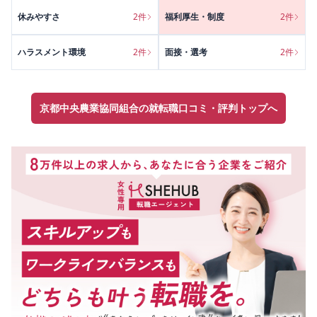
休みやすさ
2
件
福利厚生・制度
2
件
ハラスメント環境
2
件
面接・選考
2
件
京都中央農業協同組合の就転職口コミ・評判トップへ