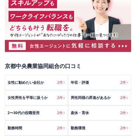
京都中央農業協同組合
の口コミ
女性に勧めたい会社か
2
件
年収・評価
2
件
女性男性を平等に扱うか
2
件
男性同様の昇進があるか
2
件
2〜30代の役職登用
2
件
産休・育休
2
件
勤務時間
2
件
勤務環境
2
件