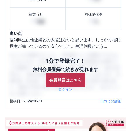
残業（月）
有休消化率
10
10
時間
%
良い点
福利厚生は他企業との大差はないと思います。しっかり福利
厚生が揃っているので安心でした。生理休暇という...
口コミを1投稿するごとに、30日間口コミの閲覧ができるよ
1分で登録完了！
うになります。SHEHUB(シーハブ)は、女性限定の企業口コ
ミの投稿サイトです。給与面・女性の働きやすさ・会社の評
無料会員登録で続きが見れます
判など、女性の転職は気にすべき点がたくさんあります。先
会員登録はこちら
輩社員（元社員）の口コミを通して、本当の会社の姿を知
り、将来の不安や現在の悩みを解消するために、ぜひサイト
ログイン
をご活用ください。
投稿日：
2024/10/31
口コミの詳細