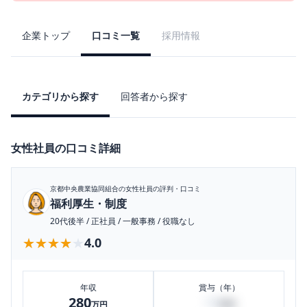
企業トップ
口コミ一覧
採用情報
カテゴリから探す
回答者から探す
女性社員の口コミ詳細
京都中央農業協同組合
の女性社員の評判・口コミ
福利厚生・制度
20代後半
/
正社員
/
一般事務
/
役職なし
★★★★★
★★★★★
4.0
年収
賞与（年）
280
18
万円
万円