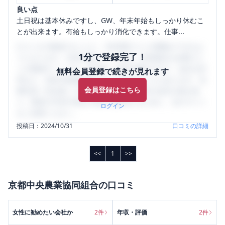
良い点
土日祝は基本休みですし、GW、年末年始もしっかり休むこ
とが出来ます。有給もしっかり消化できます。仕事...
口コミを1投稿するごとに、30日間口コミの閲覧ができるよ
1分で登録完了！
うになります。SHEHUB(シーハブ)は、女性限定の企業口コ
ミの投稿サイトです。給与面・女性の働きやすさ・会社の評
無料会員登録で続きが見れます
判など、女性の転職は気にすべき点がたくさんあります。先
会員登録はこちら
輩社員（元社員）の口コミを通して、本当の会社の姿を知
り、将来の不安や現在の悩みを解消するために、ぜひサイト
ログイン
をご活用ください。
投稿日：
2024/10/31
口コミの詳細
<<
1
>>
京都中央農業協同組合
の口コミ
女性に勧めたい会社か
2
件
年収・評価
2
件