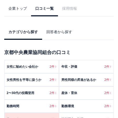
企業トップ
口コミ一覧
採用情報
カテゴリから探す
回答者から探す
京都中央農業協同組合
の口コミ
女性に勧めたい会社か
2
件
年収・評価
2
件
女性男性を平等に扱うか
2
件
男性同様の昇進があるか
2
件
2〜30代の役職登用
2
件
産休・育休
2
件
勤務時間
2
件
勤務環境
2
件