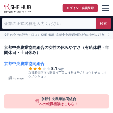
ログイン・会員登録
検索
女性の会社の評判・口コミ SHE HUB
>
京都中央農業協同組合の女性の評判・口
京都中央農業協同組合の女性の休みやすさ（有給休暇・年
間休日・土日休み）
京都中央農業協同組合
★★★★★
★★★★★
3.1
24
件
京都府
長岡京市
開田４丁目１４番８号
/
キョウトチュウオ
ウノウギョウ
京都中央農業協同組合
への転職相談はこちら！