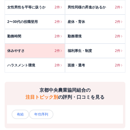
女性男性を平等に扱うか
2
件
男性同様の昇進があるか
2
件
2〜30代の役職登用
2
件
産休・育休
2
件
勤務時間
2
件
勤務環境
2
件
休みやすさ
2
件
福利厚生・制度
2
件
ハラスメント環境
2
件
面接・選考
2
件
京都中央農業協同組合
の
注目トピック別
の評判・口コミを見る
有給
年功序列