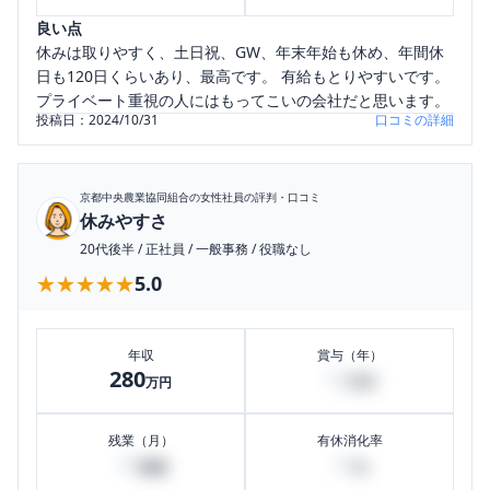
良い点
休みは取りやすく、土日祝、GW、年末年始も休め、年間休
日も120日くらいあり、最高です。 有給もとりやすいです。
プライベート重視の人にはもってこいの会社だと思います。
投稿日：
2024/10/31
口コミの詳細
京都中央農業協同組合
の女性社員の評判・口コミ
休みやすさ
20代後半
/
正社員
/
一般事務
/
役職なし
★★★★★
★★★★★
5.0
年収
賞与（年）
280
18
万円
万円
残業（月）
有休消化率
10
10
時間
%