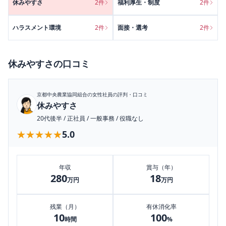
休みやすさ
2
件
福利厚生・制度
2
件
ハラスメント環境
2
件
面接・選考
2
件
休みやすさ
の口コミ
京都中央農業協同組合
の女性社員の評判・口コミ
休みやすさ
20代後半
/
正社員
/
一般事務
/
役職なし
★★★★★
★★★★★
5.0
年収
賞与（年）
280
18
万円
万円
残業（月）
有休消化率
10
100
時間
%