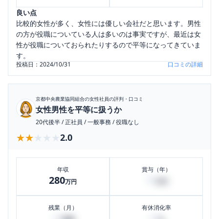
良い点
比較的女性が多く、女性には優しい会社だと思います。男性
の方が役職についている人は多いのは事実ですが、最近は女
性が役職についておられたりするので平等になってきていま
す。
投稿日：
2024/10/31
口コミの詳細
京都中央農業協同組合
の女性社員の評判・口コミ
女性男性を平等に扱うか
20代後半
/
正社員
/
一般事務
/
役職なし
★★★★★
★★★★★
2.0
年収
賞与（年）
280
18
万円
万円
残業（月）
有休消化率
10
10