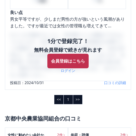
時間
%
良い点
男女平等ですが、少しまだ男性の方が強いという風潮があり
ました。ですが最近では女性の管理職も増えてきて...
口コミを1投稿するごとに、30日間口コミの閲覧ができるよ
1分で登録完了！
うになります。SHEHUB(シーハブ)は、女性限定の企業口コ
ミの投稿サイトです。給与面・女性の働きやすさ・会社の評
無料会員登録で続きが見れます
判など、女性の転職は気にすべき点がたくさんあります。先
会員登録はこちら
輩社員（元社員）の口コミを通して、本当の会社の姿を知
り、将来の不安や現在の悩みを解消するために、ぜひサイト
ログイン
をご活用ください。
投稿日：
2024/10/31
口コミの詳細
<<
1
>>
京都中央農業協同組合
の口コミ
女性に勧めたい会社か
2
件
年収・評価
2
件