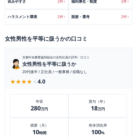
休みやすさ
2
件
福利厚生・制度
2
件
ハラスメント環境
2
件
面接・選考
2
件
女性男性を平等に扱うか
の口コミ
京都中央農業協同組合
の女性社員の評判・口コミ
女性男性を平等に扱うか
20代後半
/
正社員
/
一般事務
/
役職なし
★★★★★
★★★★★
4.0
年収
賞与（年）
280
18
万円
万円
残業（月）
有休消化率
10
100
時間
%