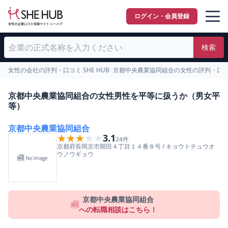
ログイン・会員登録
検索
女性の会社の評判・口コミ SHE HUB
>
京都中央農業協同組合の女性の評判・口
京都中央農業協同組合の女性男性を平等に扱うか（男女平
等）
京都中央農業協同組合
★★★★★
★★★★★
3.1
24
件
京都府
長岡京市
開田４丁目１４番８号
/
キョウトチュウオ
ウノウギョウ
京都中央農業協同組合
への転職相談はこちら！