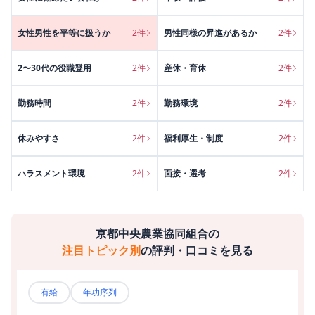
女性男性を平等に扱うか
2
件
男性同様の昇進があるか
2
件
2〜30代の役職登用
2
件
産休・育休
2
件
勤務時間
2
件
勤務環境
2
件
休みやすさ
2
件
福利厚生・制度
2
件
ハラスメント環境
2
件
面接・選考
2
件
京都中央農業協同組合
の
注目トピック別
の評判・口コミを見る
有給
年功序列