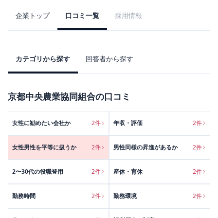
企業トップ
口コミ一覧
採用情報
カテゴリから探す
回答者から探す
京都中央農業協同組合
の口コミ
女性に勧めたい会社か
2
件
年収・評価
2
件
女性男性を平等に扱うか
2
件
男性同様の昇進があるか
2
件
2〜30代の役職登用
2
件
産休・育休
2
件
勤務時間
2
件
勤務環境
2
件