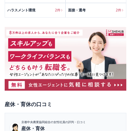
ハラスメント環境
2
件
面接・選考
2
件
産休・育休
の口コミ
京都中央農業協同組合
の女性社員の評判・口コミ
産休・育休