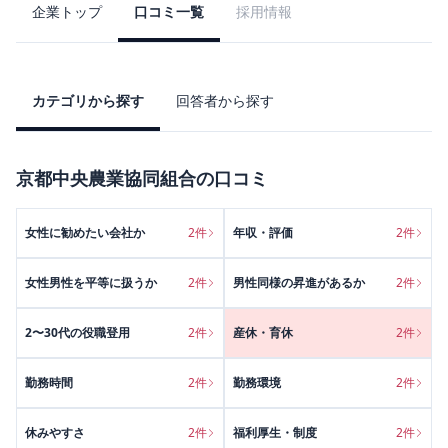
企業トップ
口コミ一覧
採用情報
カテゴリから探す
回答者から探す
京都中央農業協同組合
の口コミ
女性に勧めたい会社か
2
件
年収・評価
2
件
女性男性を平等に扱うか
2
件
男性同様の昇進があるか
2
件
2〜30代の役職登用
2
件
産休・育休
2
件
勤務時間
2
件
勤務環境
2
件
休みやすさ
2
件
福利厚生・制度
2
件