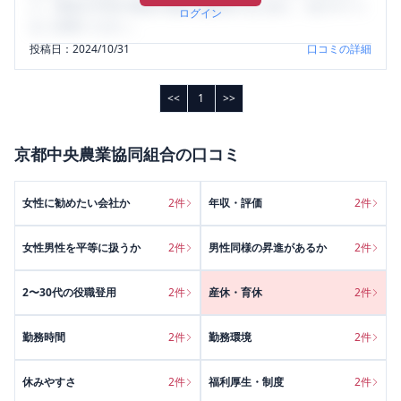
り、将来の不安や現在の悩みを解消するために、ぜひサイト
ログイン
をご活用ください。
投稿日：
2024/10/31
口コミの詳細
<<
1
>>
京都中央農業協同組合
の口コミ
女性に勧めたい会社か
2
件
年収・評価
2
件
女性男性を平等に扱うか
2
件
男性同様の昇進があるか
2
件
2〜30代の役職登用
2
件
産休・育休
2
件
勤務時間
2
件
勤務環境
2
件
休みやすさ
2
件
福利厚生・制度
2
件