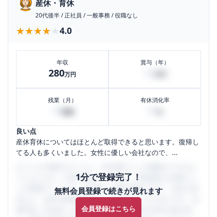
産休・育休
20代後半
/
正社員
/
一般事務
/
役職なし
★★★★★
★★★★★
4.0
年収
賞与（年）
280
18
万円
万円
残業（月）
有休消化率
10
10
時間
%
良い点
産休育休についてはほとんど取得できると思います。復帰し
てる人も多くいました。女性に優しい会社なので、...
口コミを1投稿するごとに、30日間口コミの閲覧ができるよ
1分で登録完了！
うになります。SHEHUB(シーハブ)は、女性限定の企業口コ
ミの投稿サイトです。給与面・女性の働きやすさ・会社の評
無料会員登録で続きが見れます
判など、女性の転職は気にすべき点がたくさんあります。先
会員登録はこちら
輩社員（元社員）の口コミを通して、本当の会社の姿を知