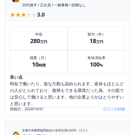
20代後半
/
正社員
/
一般事務
/
役職なし
★★★★★
★★★★★
3.0
年収
賞与（年）
280
18
万円
万円
残業（月）
有休消化率
10
100
時間
%
良い点
時短で働いたり、急な欠勤も認められます。産休もほとんど
の人がとられており、復帰もできる環境だった為、その面で
は安心して働けると思います。他の企業よりかはとりやすい
と思います。
投稿日：
2024/10/31
口コミの詳細
京都中央農業協同組合
の女性社員の評判・口コミ