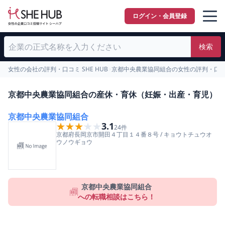
ログイン・会員登録
検索
女性の会社の評判・口コミ SHE HUB
>
京都中央農業協同組合の女性の評判・口
京都中央農業協同組合の産休・育休（妊娠・出産・育児）
京都中央農業協同組合
★★★★★
★★★★★
3.1
24
件
京都府
長岡京市
開田４丁目１４番８号
/
キョウトチュウオ
ウノウギョウ
京都中央農業協同組合
への転職相談はこちら！