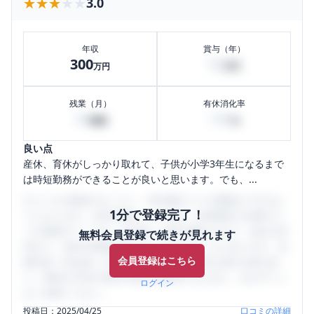
★★★★★
★★★★★
3.0
年収
賞与（年）
300
50
万円
万円
残業（月）
有休消化率
30
100
時間
%
良い点
産休、育休がしっかり取れて、子供が小学3年生になるまで
は時短勤務ができることが良いと思います。でも、...
口コミを1投稿するごとに、30日間口コミの閲覧ができるよ
1分で登録完了！
うになります。SHEHUB(シーハブ)は、女性限定の企業口コ
ミの投稿サイトです。給与面・女性の働きやすさ・会社の評
無料会員登録で続きが見れます
判など、女性の転職は気にすべき点がたくさんあります。先
会員登録はこちら
輩社員（元社員）の口コミを通して、本当の会社の姿を知
り、将来の不安や現在の悩みを解消するために、ぜひサイト
ログイン
をご活用ください。
投稿日：
2025/04/25
口コミの詳細