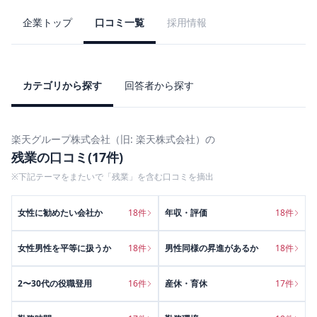
企業トップ
口コミ一覧
採用情報
カテゴリから探す
回答者から探す
楽天グループ株式会社（旧: 楽天株式会社）
の
残業
の口コミ(
17
件)
※下記テーマをまたいで「
残業
」を含む口コミを摘出
女性に勧めたい会社か
18
件
年収・評価
18
件
女性男性を平等に扱うか
18
件
男性同様の昇進があるか
18
件
2〜30代の役職登用
16
件
産休・育休
17
件