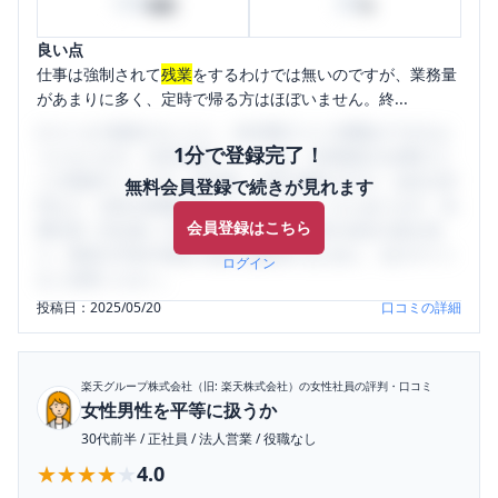
100
80
時間
%
良い点
仕事は強制されて
残業
をするわけでは無いのですが、業務量
があまりに多く、定時で帰る方はほぼいません。終...
口コミを1投稿するごとに、30日間口コミの閲覧ができるよ
1分で登録完了！
うになります。SHEHUB(シーハブ)は、女性限定の企業口コ
ミの投稿サイトです。給与面・女性の働きやすさ・会社の評
無料会員登録で続きが見れます
判など、女性の転職は気にすべき点がたくさんあります。先
会員登録はこちら
輩社員（元社員）の口コミを通して、本当の会社の姿を知
り、将来の不安や現在の悩みを解消するために、ぜひサイト
ログイン
をご活用ください。
投稿日：
2025/05/20
口コミの詳細
楽天グループ株式会社（旧: 楽天株式会社）
の女性社員の評判・口コミ
女性男性を平等に扱うか
30代前半
/
正社員
/
法人営業
/
役職なし
★★★★★
★★★★★
4.0