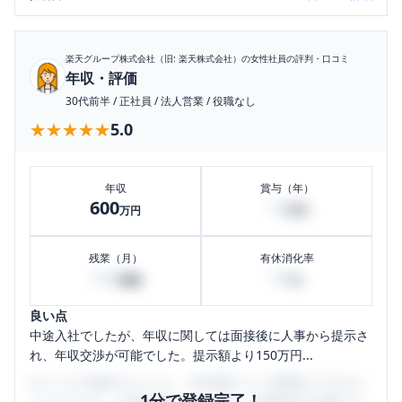
楽天グループ株式会社（旧: 楽天株式会社）
の女性社員の評判・口コミ
年収・評価
30代前半
/
正社員
/
法人営業
/
役職なし
★★★★★
★★★★★
5.0
年収
賞与（年）
600
10
万円
万円
残業（月）
有休消化率
100
80
時間
%
良い点
中途入社でしたが、年収に関しては面接後に人事から提示さ
れ、年収交渉が可能でした。提示額より150万円...
口コミを1投稿するごとに、30日間口コミの閲覧ができるよ
1分で登録完了！
うになります。SHEHUB(シーハブ)は、女性限定の企業口コ