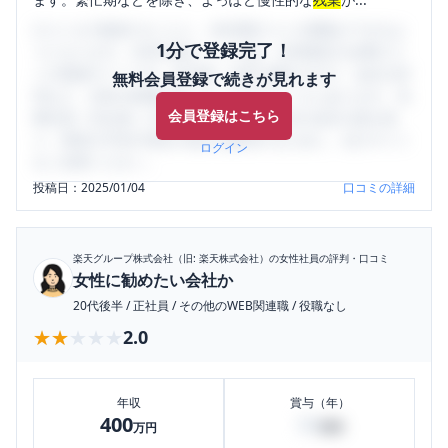
口コミを1投稿するごとに、30日間口コミの閲覧ができるよ
1分で登録完了！
うになります。SHEHUB(シーハブ)は、女性限定の企業口コ
ミの投稿サイトです。給与面・女性の働きやすさ・会社の評
無料会員登録で続きが見れます
判など、女性の転職は気にすべき点がたくさんあります。先
会員登録はこちら
輩社員（元社員）の口コミを通して、本当の会社の姿を知
り、将来の不安や現在の悩みを解消するために、ぜひサイト
ログイン
をご活用ください。
投稿日：
2025/01/04
口コミの詳細
楽天グループ株式会社（旧: 楽天株式会社）
の女性社員の評判・口コミ
女性に勧めたい会社か
20代後半
/
正社員
/
その他のWEB関連職
/
役職なし
★★★★★
★★★★★
2.0
年収
賞与（年）
400
50
万円
万円