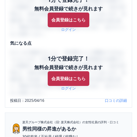
うになります。SHEHUB(シーハブ)は、女性限定の企業口コ
ミの投稿サイトです。給与面・女性の働きやすさ・会社の評
無料会員登録で続きが見れます
判など、女性の転職は気にすべき点がたくさんあります。先
会員登録はこちら
輩社員（元社員）の口コミを通して、本当の会社の姿を知
り、将来の不安や現在の悩みを解消するために、ぜひサイト
ログイン
をご活用ください。
気になる点
口コミを1投稿するごとに、30日間口コミの閲覧ができるよ
1分で登録完了！
うになります。SHEHUB(シーハブ)は、女性限定の企業口コ
ミの投稿サイトです。給与面・女性の働きやすさ・会社の評
無料会員登録で続きが見れます
判など、女性の転職は気にすべき点がたくさんあります。先
会員登録はこちら
輩社員（元社員）の口コミを通して、本当の会社の姿を知
り、将来の不安や現在の悩みを解消するために、ぜひサイト
ログイン
をご活用ください。
投稿日：
2025/04/16
口コミの詳細
楽天グループ株式会社（旧: 楽天株式会社）
の女性社員の評判・口コミ
男性同様の昇進があるか
30代前半
/
正社員
/
経理
/
役職なし