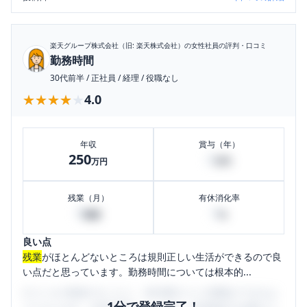
楽天グループ株式会社（旧: 楽天株式会社）
の女性社員の評判・口コミ
勤務時間
30代前半
/
正社員
/
経理
/
役職なし
★★★★★
★★★★★
4.0
年収
賞与（年）
250
0
万円
万円
残業（月）
有休消化率
0
0
時間
%
良い点
残業
がほとんどないところは規則正しい生活ができるので良
い点だと思っています。勤務時間については根本的...
口コミを1投稿するごとに、30日間口コミの閲覧ができるよ
1分で登録完了！