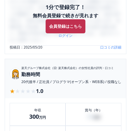
口コミを1投稿するごとに、30日間口コミの閲覧ができるよ
1分で登録完了！
うになります。SHEHUB(シーハブ)は、女性限定の企業口コ
ミの投稿サイトです。給与面・女性の働きやすさ・会社の評
無料会員登録で続きが見れます
判など、女性の転職は気にすべき点がたくさんあります。先
会員登録はこちら
輩社員（元社員）の口コミを通して、本当の会社の姿を知
り、将来の不安や現在の悩みを解消するために、ぜひサイト
ログイン
をご活用ください。
投稿日：
2025/05/20
口コミの詳細
楽天グループ株式会社（旧: 楽天株式会社）
の女性社員の評判・口コミ
勤務時間
20代後半
/
正社員
/
プログラマ(オープン系・WEB系)
/
役職なし
★★★★★
★★★★★
1.0
年収
賞与（年）
300
50
万円
万円