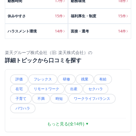
勤務時間
17
件
勤務環境
18
件
休みやすさ
15
件
福利厚生・制度
15
件
ハラスメント環境
14
件
面接・選考
14
件
楽天グループ株式会社（旧: 楽天株式会社）
の
詳細トピックから口コミを探す
評価
フレックス
研修
残業
有給
在宅
リモートワーク
出産
セクハラ
子育て
不満
時短
ワークライフバランス
パワハラ
もっと見る(全
14
件)
▼