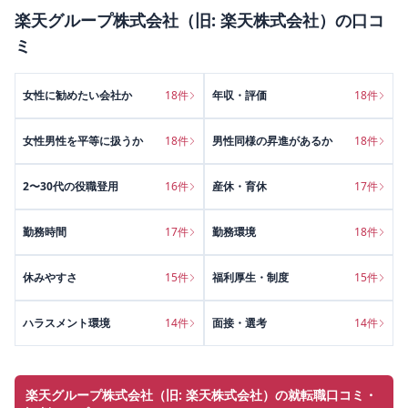
楽天グループ株式会社（旧: 楽天株式会社）
の口コ
ミ
女性に勧めたい会社か
18
件
年収・評価
18
件
女性男性を平等に扱うか
18
件
男性同様の昇進があるか
18
件
2〜30代の役職登用
16
件
産休・育休
17
件
勤務時間
17
件
勤務環境
18
件
休みやすさ
15
件
福利厚生・制度
15
件
ハラスメント環境
14
件
面接・選考
14
件
楽天グループ株式会社（旧: 楽天株式会社）の就転職口コミ・