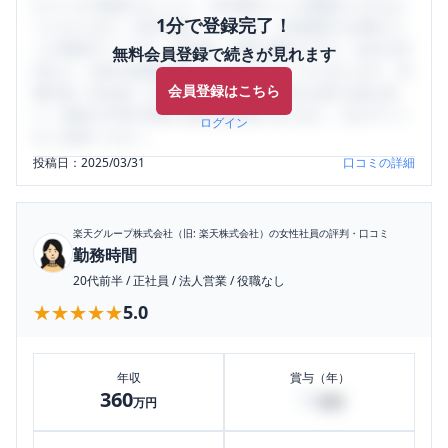
口コミを1投稿するごとに、30日間口コミの閲覧ができるよ
1分で登録完了！
うになります。SHEHUB(シーハブ)は、女性限定の企業口コ
ミの投稿サイトです。給与面・女性の働きやすさ・会社の評
無料会員登録で続きが見れます
判など、女性の転職は気にすべき点がたくさんあります。先
会員登録はこちら
輩社員（元社員）の口コミを通して、本当の会社の姿を知
り、将来の不安や現在の悩みを解消するために、ぜひサイト
ログイン
をご活用ください。
投稿日：
2025/03/31
口コミの詳細
楽天グループ株式会社（旧: 楽天株式会社）
の女性社員の評判・口コミ
勤務時間
20代前半
/
正社員
/
法人営業
/
役職なし
★★★★★
★★★★★
5.0
年収
賞与（年）
360
14
万円
万円