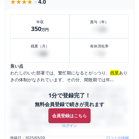
★★★★★
★★★★★
4.0
年収
賞与（年）
350
42
万円
万円
残業（月）
有休消化率
20
50
時間
%
良い点
わたしのいた部署では、繁忙期になるとがっつり、
残業
あり
きの体制がなされています、その分、閑散期では年...
口コミを1投稿するごとに、30日間口コミの閲覧ができるよ
1分で登録完了！
うになります。SHEHUB(シーハブ)は、女性限定の企業口コ
ミの投稿サイトです。給与面・女性の働きやすさ・会社の評
無料会員登録で続きが見れます
判など、女性の転職は気にすべき点がたくさんあります。先
会員登録はこちら
輩社員（元社員）の口コミを通して、本当の会社の姿を知
り、将来の不安や現在の悩みを解消するために、ぜひサイト
ログイン
をご活用ください。
投稿日：
2025/03/20
口コミの詳細