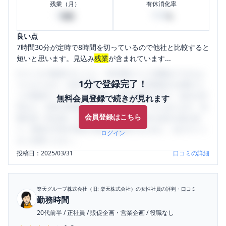
残業（月）
有休消化率
0
100
時間
%
良い点
7時間30分が定時で8時間を切っているので他社と比較すると
短いと思います。見込み
残業
が含まれています...
口コミを1投稿するごとに、30日間口コミの閲覧ができるよ
1分で登録完了！
うになります。SHEHUB(シーハブ)は、女性限定の企業口コ
ミの投稿サイトです。給与面・女性の働きやすさ・会社の評
無料会員登録で続きが見れます
判など、女性の転職は気にすべき点がたくさんあります。先
会員登録はこちら
輩社員（元社員）の口コミを通して、本当の会社の姿を知
り、将来の不安や現在の悩みを解消するために、ぜひサイト
ログイン
をご活用ください。
投稿日：
2025/03/31
口コミの詳細
楽天グループ株式会社（旧: 楽天株式会社）
の女性社員の評判・口コミ
勤務時間
20代前半
/
正社員
/
販促企画・営業企画
/
役職なし