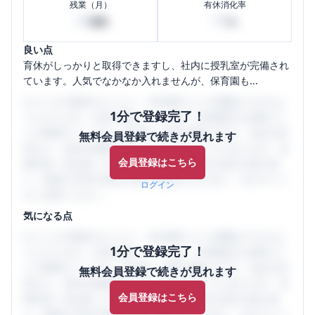
残業（月）
有休消化率
20
50
時間
%
良い点
育休がしっかりと取得できますし、社内に授乳室が完備され
ています。人気でなかなか入れませんが、保育園も...
口コミを1投稿するごとに、30日間口コミの閲覧ができるよ
1分で登録完了！
うになります。SHEHUB(シーハブ)は、女性限定の企業口コ
ミの投稿サイトです。給与面・女性の働きやすさ・会社の評
無料会員登録で続きが見れます
判など、女性の転職は気にすべき点がたくさんあります。先
会員登録はこちら
輩社員（元社員）の口コミを通して、本当の会社の姿を知
り、将来の不安や現在の悩みを解消するために、ぜひサイト
ログイン
をご活用ください。
気になる点
口コミを1投稿するごとに、30日間口コミの閲覧ができるよ
1分で登録完了！
うになります。SHEHUB(シーハブ)は、女性限定の企業口コ
ミの投稿サイトです。給与面・女性の働きやすさ・会社の評
無料会員登録で続きが見れます
判など、女性の転職は気にすべき点がたくさんあります。先
会員登録はこちら
輩社員（元社員）の口コミを通して、本当の会社の姿を知
り、将来の不安や現在の悩みを解消するために、ぜひサイト