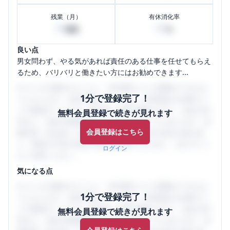
残業（月）
有休消化率
20
60
時間
%
良い点
男女問わず、やる気があれば責任のある仕事を任せてもらえ
るため、バリバリと働きたい方にはお勧めできます...
口コミを1投稿するごとに、30日間口コミの閲覧ができるよ
1分で登録完了！
うになります。SHEHUB(シーハブ)は、女性限定の企業口コ
ミの投稿サイトです。給与面・女性の働きやすさ・会社の評
無料会員登録で続きが見れます
判など、女性の転職は気にすべき点がたくさんあります。先
会員登録はこちら
輩社員（元社員）の口コミを通して、本当の会社の姿を知
り、将来の不安や現在の悩みを解消するために、ぜひサイト
ログイン
をご活用ください。
気になる点
口コミを1投稿するごとに、30日間口コミの閲覧ができるよ
1分で登録完了！
うになります。SHEHUB(シーハブ)は、女性限定の企業口コ
ミの投稿サイトです。給与面・女性の働きやすさ・会社の評
無料会員登録で続きが見れます
判など、女性の転職は気にすべき点がたくさんあります。先