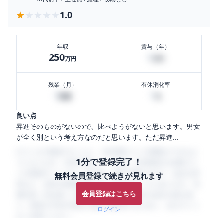
★★★★★
★★★★★
1.0
年収
賞与（年）
250
0
万円
万円
残業（月）
有休消化率
0
0
時間
%
良い点
昇進そのものがないので、比べようがないと思います。男女
が全く別という考え方なのだと思います。ただ昇進...
口コミを1投稿するごとに、30日間口コミの閲覧ができるよ
1分で登録完了！
うになります。SHEHUB(シーハブ)は、女性限定の企業口コ
ミの投稿サイトです。給与面・女性の働きやすさ・会社の評
無料会員登録で続きが見れます
判など、女性の転職は気にすべき点がたくさんあります。先
会員登録はこちら
輩社員（元社員）の口コミを通して、本当の会社の姿を知
り、将来の不安や現在の悩みを解消するために、ぜひサイト
ログイン
をご活用ください。