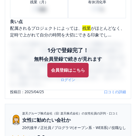
残業（月）
有休消化率
30
100
時間
%
良い点
配属されるプロジェクトによっては、
残業
がほとんどなく、
定時で上がれて自分の時間を大切にできる印象でし...
口コミを1投稿するごとに、30日間口コミの閲覧ができるよ
1分で登録完了！
うになります。SHEHUB(シーハブ)は、女性限定の企業口コ
ミの投稿サイトです。給与面・女性の働きやすさ・会社の評
無料会員登録で続きが見れます
判など、女性の転職は気にすべき点がたくさんあります。先
会員登録はこちら
輩社員（元社員）の口コミを通して、本当の会社の姿を知
り、将来の不安や現在の悩みを解消するために、ぜひサイト
ログイン
をご活用ください。
投稿日：
2025/04/25
口コミの詳細
楽天グループ株式会社（旧: 楽天株式会社）
の女性社員の評判・口コミ
女性に勧めたい会社か
20代後半
/
正社員
/
プログラマ(オープン系・WEB系)
/
役職なし