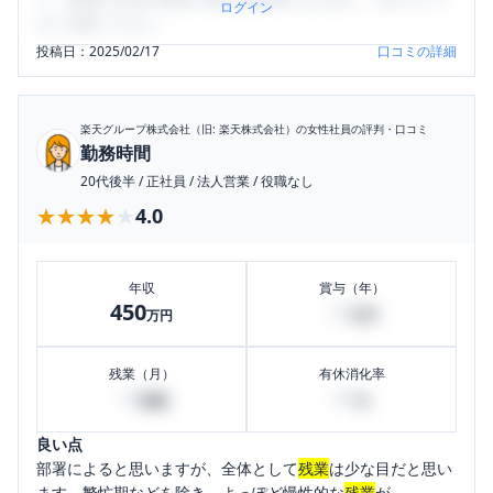
ログイン
をご活用ください。
投稿日：
2025/02/17
口コミの詳細
楽天グループ株式会社（旧: 楽天株式会社）
の女性社員の評判・口コミ
勤務時間
20代後半
/
正社員
/
法人営業
/
役職なし
★★★★★
★★★★★
4.0
年収
賞与（年）
450
10
万円
万円
残業（月）
有休消化率
10
60
時間
%
良い点
部署によると思いますが、全体として
残業
は少な目だと思い
ます。繁忙期などを除き、よっぽど慢性的な
残業
が...