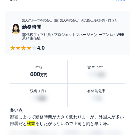
楽天グループ株式会社（旧: 楽天株式会社）
の女性社員の評判・口コミ
勤務時間
30代後半
/
正社員
/
プロジェクトマネージャ(オープン系・WEB
系)
/
主任級
★★★★★
★★★★★
4.0
年収
賞与（年）
600
100
万円
万円
残業（月）
有休消化率
20
50
時間
%
良い点
部署によって勤務時間が大きく変わりますが、外国人が多い
部署だと
残業
をしたがらないので上司も割と早く帰...
口コミを1投稿するごとに、30日間口コミの閲覧ができるよ