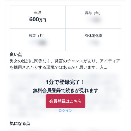
年収
賞与（年）
600
10
万円
万円
残業（月）
有休消化率
100
80
時間
%
良い点
男女の性別に関係なく、発言のチャンスがあり、アイディア
を採用されたりする環境ではあるかと思います。入...
口コミを1投稿するごとに、30日間口コミの閲覧ができるよ
1分で登録完了！
うになります。SHEHUB(シーハブ)は、女性限定の企業口コ
ミの投稿サイトです。給与面・女性の働きやすさ・会社の評
無料会員登録で続きが見れます
判など、女性の転職は気にすべき点がたくさんあります。先
会員登録はこちら
輩社員（元社員）の口コミを通して、本当の会社の姿を知
り、将来の不安や現在の悩みを解消するために、ぜひサイト
ログイン
をご活用ください。
気になる点