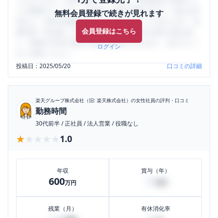
ミの投稿サイトです。給与面・女性の働きやすさ・会社の評
無料会員登録で続きが見れます
判など、女性の転職は気にすべき点がたくさんあります。先
会員登録はこちら
輩社員（元社員）の口コミを通して、本当の会社の姿を知
り、将来の不安や現在の悩みを解消するために、ぜひサイト
ログイン
をご活用ください。
投稿日：
2025/05/20
口コミの詳細
楽天グループ株式会社（旧: 楽天株式会社）
の女性社員の評判・口コミ
勤務時間
30代前半
/
正社員
/
法人営業
/
役職なし
★★★★★
★★★★★
1.0
年収
賞与（年）
600
10
万円
万円
残業（月）
有休消化率