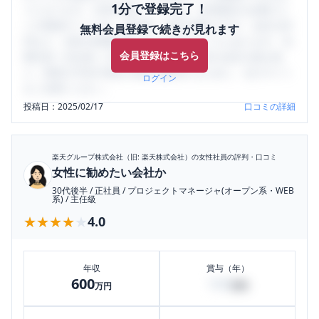
1分で登録完了！
うになります。SHEHUB(シーハブ)は、女性限定の企業口コ
ミの投稿サイトです。給与面・女性の働きやすさ・会社の評
無料会員登録で続きが見れます
判など、女性の転職は気にすべき点がたくさんあります。先
会員登録はこちら
輩社員（元社員）の口コミを通して、本当の会社の姿を知
り、将来の不安や現在の悩みを解消するために、ぜひサイト
ログイン
をご活用ください。
投稿日：
2025/02/17
口コミの詳細
楽天グループ株式会社（旧: 楽天株式会社）
の女性社員の評判・口コミ
女性に勧めたい会社か
30代後半
/
正社員
/
プロジェクトマネージャ(オープン系・WEB
系)
/
主任級
★★★★★
★★★★★
4.0
年収
賞与（年）
600
100
万円
万円