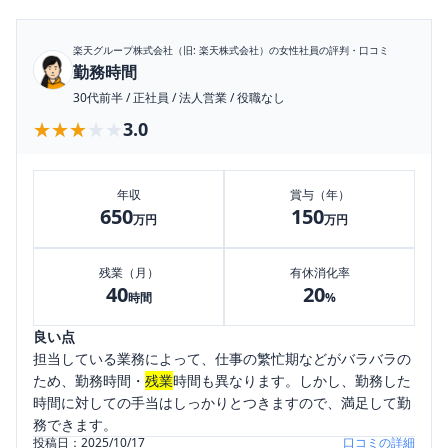
楽天グループ株式会社（旧: 楽天株式会社）
の女性社員の評判・口コミ
勤務時間
30代前半
/
正社員
/
法人営業
/
役職なし
★★★★★
★★★★★
3.0
年収
賞与（年）
650
150
万円
万円
残業（月）
有休消化率
40
20
時間
%
良い点
担当している業務によって、仕事の繁忙期などがバラバラの
ため、勤務時間・
残業
時間も異なります。しかし、勤務した
時間に対しての手当はしっかりとつきますので、満足して勤
務できます。
投稿日：
2025/10/17
口コミの詳細