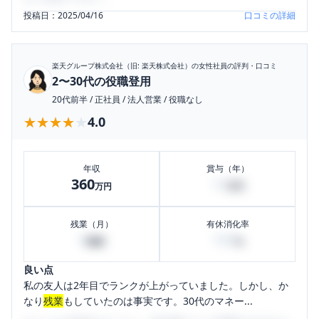
投稿日：
2025/04/16
口コミの詳細
楽天グループ株式会社（旧: 楽天株式会社）
の女性社員の評判・口コミ
2〜30代の役職登用
20代前半
/
正社員
/
法人営業
/
役職なし
★★★★★
★★★★★
4.0
年収
賞与（年）
360
14
万円
万円
残業（月）
有休消化率
0
100
時間
%
良い点
私の友人は2年目でランクが上がっていました。しかし、か
なり
残業
もしていたのは事実です。30代のマネー...