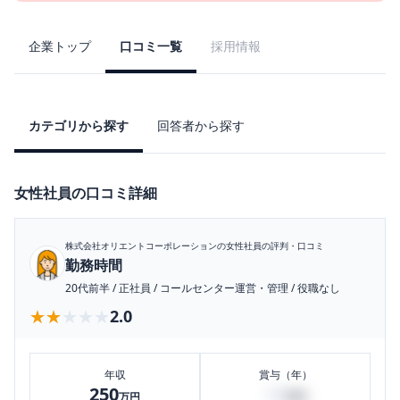
企業トップ
口コミ一覧
採用情報
カテゴリから探す
回答者から探す
女性社員の口コミ詳細
株式会社オリエントコーポレーション
の女性社員の評判・口コミ
勤務時間
20代前半
/
正社員
/
コールセンター運営・管理
/
役職なし
★★★★★
★★★★★
2.0
年収
賞与（年）
250
30
万円
万円