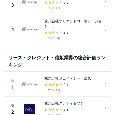
›
★
★
★
★
★
3.0
3
口コミ (
11
)
株式会社オリエントコーポレーショ
ン
›
4
★
★
★
★
★
2.8
口コミ (
24
)
リース・クレジット・信販
業界の総合評価ラン
キング
株式会社ジェイ・シー・エス
♚
›
★
★
★
★
★
4.3
1
口コミ (
12
)
株式会社クレディセゾン
♚
›
★
★
★
★
★
3.9
2
口コミ (
72
)