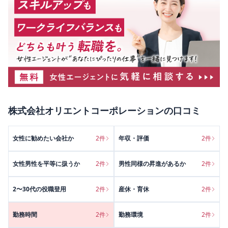
株式会社オリエントコーポレーション
の口コミ
女性に勧めたい会社か
2
件
年収・評価
2
件
女性男性を平等に扱うか
2
件
男性同様の昇進があるか
2
件
2〜30代の役職登用
2
件
産休・育休
2
件
勤務時間
2
件
勤務環境
2
件