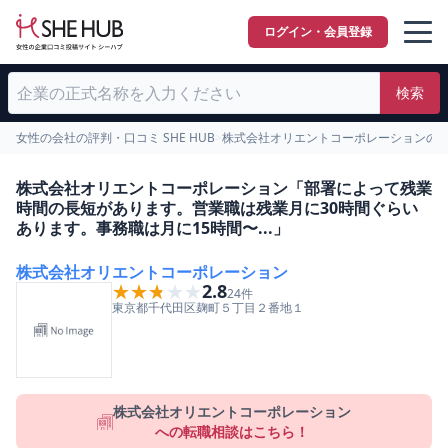
ログイン・会員登録
検索
女性の会社の評判・口コミ SHE HUB
>
株式会社オリエントコーポレーションの
株式会社オリエントコーポレーション「部署によって残業
時間の長短があります。営業職は残業月に30時間ぐらい
あります。事務職は月に15時間〜...」
株式会社オリエントコーポレーション
★★★★★
★★★★★
2.8
24
件
東京都
千代田区
麹町５丁目２番地１
株式会社オリエントコーポレーション
への転職相談はこちら！