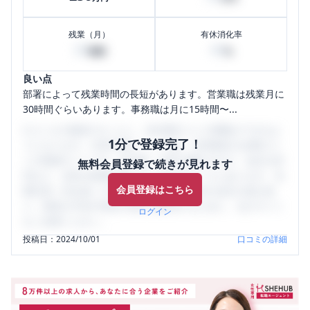
残業（月）
有休消化率
20
40
時間
%
良い点
部署によって残業時間の長短があります。営業職は残業月に
30時間ぐらいあります。事務職は月に15時間〜...
口コミを1投稿するごとに、30日間口コミの閲覧ができるよ
1分で登録完了！
うになります。SHEHUB(シーハブ)は、女性限定の企業口コ
ミの投稿サイトです。給与面・女性の働きやすさ・会社の評
無料会員登録で続きが見れます
判など、女性の転職は気にすべき点がたくさんあります。先
会員登録はこちら
輩社員（元社員）の口コミを通して、本当の会社の姿を知
り、将来の不安や現在の悩みを解消するために、ぜひサイト
ログイン
をご活用ください。
投稿日：
2024/10/01
口コミの詳細