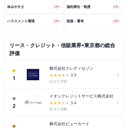
休みやすさ
2
件
福利厚生・制度
2
件
ハラスメント環境
2
件
面接・選考
2
件
リース・クレジット・信販
業界×
東京都
の総合
評価
株式会社クレディセゾン
♚
›
★
★
★
★
★
3.9
1
口コミ (
72
)
イオンクレジットサービス株式会社
♚
›
★
★
★
★
★
3.4
2
口コミ (
28
)
株式会社ビューカード
♚