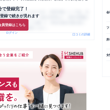
分で登録完了！
閲覧ができるようになります。SHEHUB(シーハブ)は、女
会
登録で続きが見れます
与面・女性の働きやすさ・会社の評判など、女性の転職は
員（元社員）の口コミを通して、本当の会社の姿を知り、
会員登録はこちら
、ぜひサイトをご活用ください。
フ
ログイン
口コミの詳細
所
女