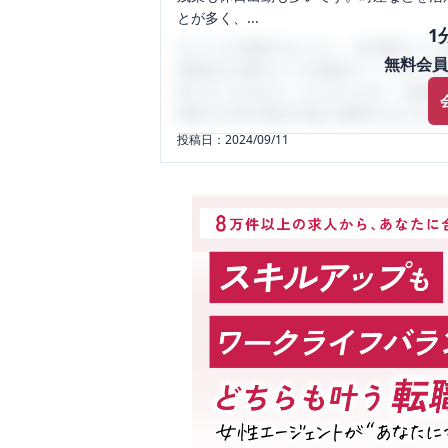
とが多く、...
1
口コミを1投稿するごとに、30日間口コミの
無料会員
性限定の企業口コミの投稿サイトです。給
気にすべき点がたくさんあります。先輩社
将来の不安や現在の悩みを解消するために
投稿日：
2024/09/11