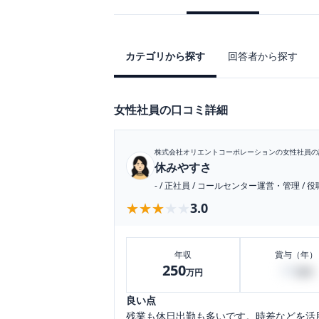
カテゴリから探す
回答者から探す
女性社員の口コミ詳細
株式会社オリエントコーポレーション
の女性社員の
休みやすさ
-
/
正社員
/
コールセンター運営・管理
/
役
★★★★★
★★★★★
3.0
年収
賞与（年）
250
30
万円
万円
良い点
残業も休日出勤も多いです。時差などを活