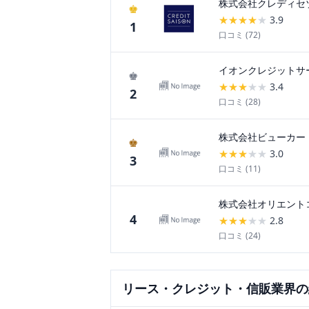
株式会社クレディセ
♚
★
★
★
★
★
3.9
1
口コミ (
72
)
イオンクレジットサ
♚
★
★
★
★
★
3.4
2
口コミ (
28
)
株式会社ビューカー
♚
★
★
★
★
★
3.0
3
口コミ (
11
)
株式会社オリエント
4
★
★
★
★
★
2.8
口コミ (
24
)
リース・クレジット・信販
業界の