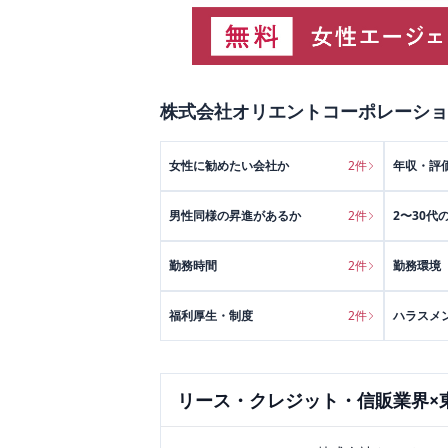
株式会社オリエントコーポレーショ
女性に勧めたい会社か
2
件
年収・評
男性同様の昇進があるか
2
件
2〜30代
勤務時間
2
件
勤務環境
福利厚生・制度
2
件
ハラスメ
リース・クレジット・信販
業界×