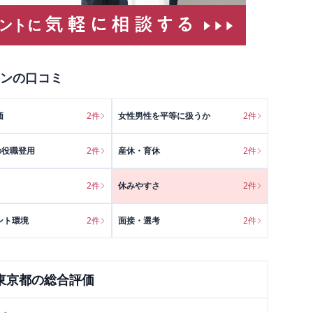
ン
の口コミ
価
2
件
女性男性を平等に扱うか
2
件
の役職登用
2
件
産休・育休
2
件
2
件
休みやすさ
2
件
ント環境
2
件
面接・選考
2
件
東京都
の総合評価