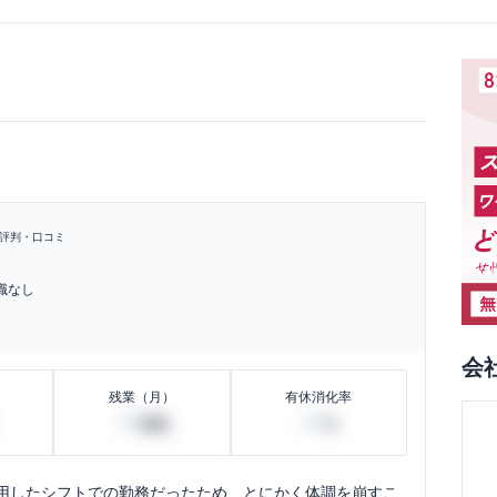
評判・口コミ
職なし
会
残業（月）
有休消化率
20
40
時間
%
用したシフトでの勤務だったため、とにかく体調を崩すこ