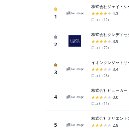
株式会社ジェイ・シ
♚
★
★
★
★
★
4.3
1
口コミ (
12
)
株式会社クレディセ
♚
★
★
★
★
★
3.9
2
口コミ (
72
)
イオンクレジットサ
♚
★
★
★
★
★
3.4
3
口コミ (
28
)
株式会社ビューカー
4
★
★
★
★
★
3.0
口コミ (
11
)
株式会社オリエント
5
★
★
★
★
★
2.8