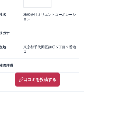
社名
株式会社オリエントコーポレーシ
ョン
リガナ
在地
東京都
千代田区
麹町５丁目２番地
１
性管理職
口コミを投稿する