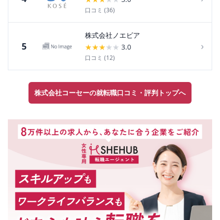
口コミ (
36
)
株式会社ノエビア
›
5
★
★
★
★
★
3.0
口コミ (
12
)
株式会社コーセーの就転職口コミ・評判トップへ