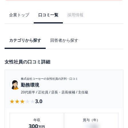
企業トップ
口コミ一覧
採用情報
カテゴリから探す
回答者から探す
女性社員の口コミ詳細
株式会社コーセー
の女性社員の評判・口コミ
勤務環境
20代前半
/
正社員
/
店長・店長候補
/
主任級
★★★★★
★★★★★
3.0
年収
賞与（年）
300
40
万円
万円