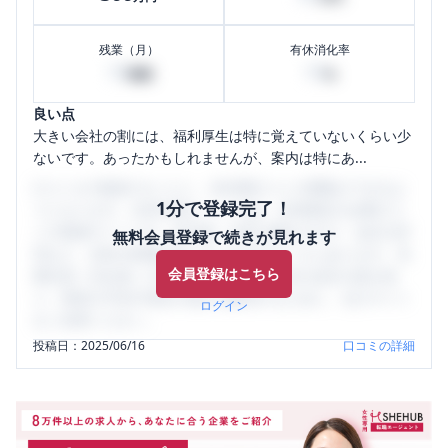
残業（月）
有休消化率
10
10
時間
%
良い点
大きい会社の割には、福利厚生は特に覚えていないくらい少
ないです。あったかもしれませんが、案内は特にあ...
口コミを1投稿するごとに、30日間口コミの閲覧ができるよ
1分で登録完了！
うになります。SHEHUB(シーハブ)は、女性限定の企業口コ
ミの投稿サイトです。給与面・女性の働きやすさ・会社の評
無料会員登録で続きが見れます
判など、女性の転職は気にすべき点がたくさんあります。先
会員登録はこちら
輩社員（元社員）の口コミを通して、本当の会社の姿を知
り、将来の不安や現在の悩みを解消するために、ぜひサイト
ログイン
をご活用ください。
投稿日：
2025/06/16
口コミの詳細