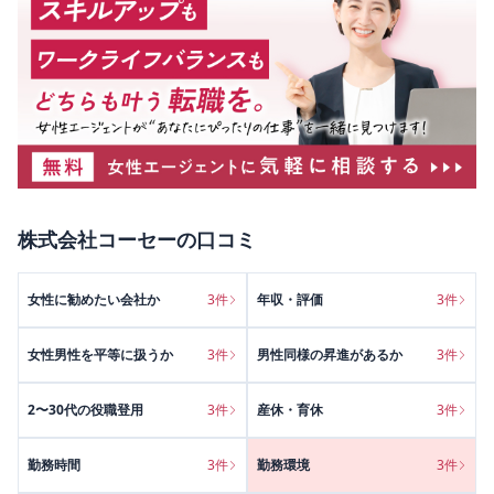
株式会社コーセー
の口コミ
女性に勧めたい会社か
3
件
年収・評価
3
件
女性男性を平等に扱うか
3
件
男性同様の昇進があるか
3
件
2〜30代の役職登用
3
件
産休・育休
3
件
勤務時間
3
件
勤務環境
3
件