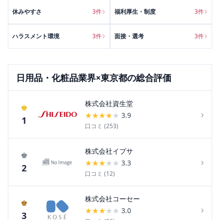
休みやすさ
3
件
福利厚生・制度
3
件
ハラスメント環境
3
件
面接・選考
3
件
日用品・化粧品
業界×
東京都
の総合評価
株式会社資生堂
♚
›
★
★
★
★
★
3.9
1
口コミ (
253
)
株式会社イプサ
♚
›
★
★
★
★
★
3.3
2
口コミ (
12
)
株式会社コーセー
♚
›
★
★
★
★
★
3.0
3