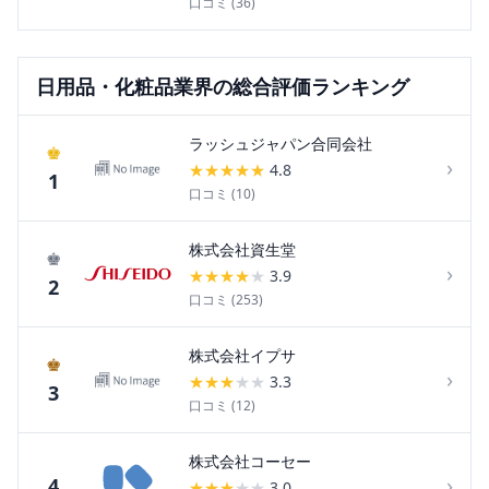
口コミ (
36
)
日用品・化粧品
業界の総合評価ランキング
ラッシュジャパン合同会社
♚
›
★
★
★
★
★
4.8
1
口コミ (
10
)
株式会社資生堂
♚
›
★
★
★
★
★
3.9
2
口コミ (
253
)
株式会社イプサ
♚
›
★
★
★
★
★
3.3
3
口コミ (
12
)
株式会社コーセー
›
4
★
★
★
★
★
3.0