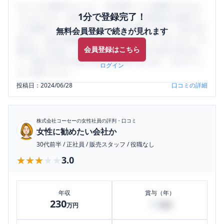
口コミを1投稿するごとに、30日間口コミの閲覧ができるよ
1分で登録完了！
うになります。SHEHUB(シーハブ)は、女性限定の企業口コ
ミの投稿サイトです。給与面・女性の働きやすさ・会社の評
無料会員登録で続きが見れます
判など、女性の転職は気にすべき点がたくさんあります。先
会員登録はこちら
輩社員（元社員）の口コミを通して、本当の会社の姿を知
り、将来の不安や現在の悩みを解消するために、ぜひサイト
ログイン
をご活用ください。
投稿日：
2024/06/28
口コミの詳細
株式会社コーセー
の女性社員の評判・口コミ
女性に勧めたい会社か
30代前半
/
正社員
/
販売スタッフ
/
役職なし
★★★★★
★★★★★
3.0
年収
賞与（年）
230
30
万円
万円