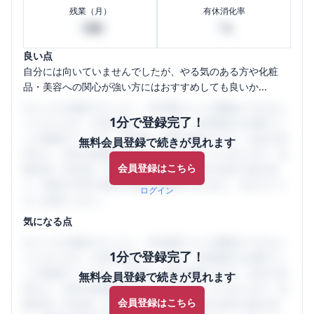
残業（月）
有休消化率
2
0
時間
%
良い点
自分には向いていませんでしたが、やる気のある方や化粧
品・美容への関心が強い方にはおすすめしても良いか...
口コミを1投稿するごとに、30日間口コミの閲覧ができるよ
1分で登録完了！
うになります。SHEHUB(シーハブ)は、女性限定の企業口コ
ミの投稿サイトです。給与面・女性の働きやすさ・会社の評
無料会員登録で続きが見れます
判など、女性の転職は気にすべき点がたくさんあります。先
会員登録はこちら
輩社員（元社員）の口コミを通して、本当の会社の姿を知
り、将来の不安や現在の悩みを解消するために、ぜひサイト
ログイン
をご活用ください。
気になる点
口コミを1投稿するごとに、30日間口コミの閲覧ができるよ
1分で登録完了！
うになります。SHEHUB(シーハブ)は、女性限定の企業口コ
ミの投稿サイトです。給与面・女性の働きやすさ・会社の評
無料会員登録で続きが見れます
判など、女性の転職は気にすべき点がたくさんあります。先
会員登録はこちら
輩社員（元社員）の口コミを通して、本当の会社の姿を知