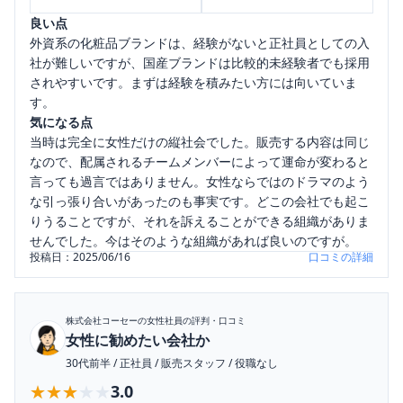
良い点
外資系の化粧品ブランドは、経験がないと正社員としての入
社が難しいですが、国産ブランドは比較的未経験者でも採用
されやすいです。まずは経験を積みたい方には向いていま
す。
気になる点
当時は完全に女性だけの縦社会でした。販売する内容は同じ
なので、配属されるチームメンバーによって運命が変わると
言っても過言ではありません。女性ならではのドラマのよう
な引っ張り合いがあったのも事実です。どこの会社でも起こ
りうることですが、それを訴えることができる組織がありま
せんでした。今はそのような組織があれば良いのですが。
投稿日：
2025/06/16
口コミの詳細
株式会社コーセー
の女性社員の評判・口コミ
女性に勧めたい会社か
30代前半
/
正社員
/
販売スタッフ
/
役職なし
★★★★★
★★★★★
3.0