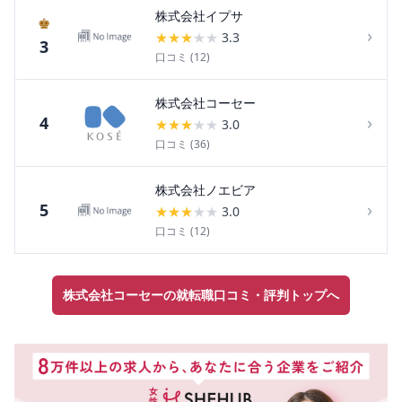
株式会社イプサ
♚
›
★
★
★
★
★
3.3
3
口コミ (
12
)
株式会社コーセー
›
4
★
★
★
★
★
3.0
口コミ (
36
)
株式会社ノエビア
›
5
★
★
★
★
★
3.0
口コミ (
12
)
株式会社コーセーの就転職口コミ・評判トップへ