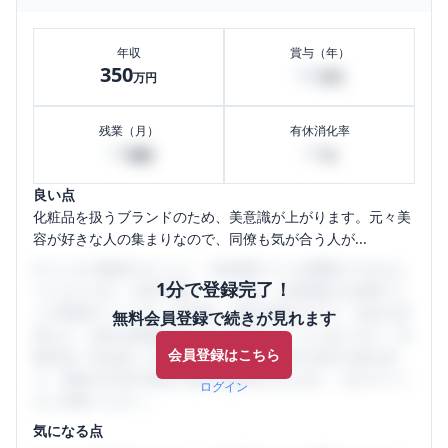
年収
賞与（年）
350
80
万円
万円
残業（月）
有休消化率
10
20
時間
%
良い点
化粧品を扱うブランドのため、美意識が上がります。元々美
容が好きな人の集まりなので、同僚も気が合う人が...
口コミを1投稿するごとに、30日間口コミの閲覧ができるよ
1分で登録完了！
うになります。SHEHUB(シーハブ)は、女性限定の企業口コ
ミの投稿サイトです。給与面・女性の働きやすさ・会社の評
無料会員登録で続きが見れます
判など、女性の転職は気にすべき点がたくさんあります。先
会員登録はこちら
輩社員（元社員）の口コミを通して、本当の会社の姿を知
り、将来の不安や現在の悩みを解消するために、ぜひサイト
ログイン
をご活用ください。
気になる点