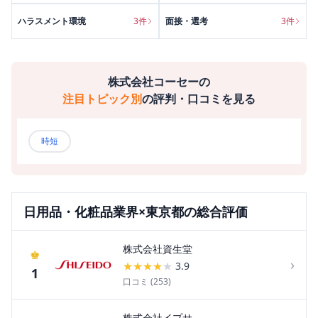
ハラスメント環境
3
件
面接・選考
3
件
株式会社コーセー
の
注目トピック別
の評判・口コミを見る
時短
日用品・化粧品
業界×
東京都
の総合評価
株式会社資生堂
♚
›
★
★
★
★
★
3.9
1
口コミ (
253
)
株式会社イプサ