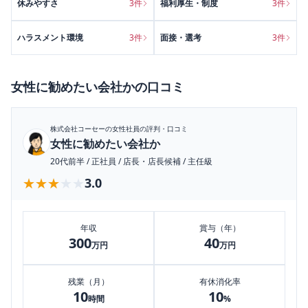
休みやすさ
3
件
福利厚生・制度
3
件
ハラスメント環境
3
件
面接・選考
3
件
女性に勧めたい会社か
の口コミ
株式会社コーセー
の女性社員の評判・口コミ
女性に勧めたい会社か
20代前半
/
正社員
/
店長・店長候補
/
主任級
★★★★★
★★★★★
3.0
年収
賞与（年）
300
40
万円
万円
残業（月）
有休消化率
10
10
時間
%