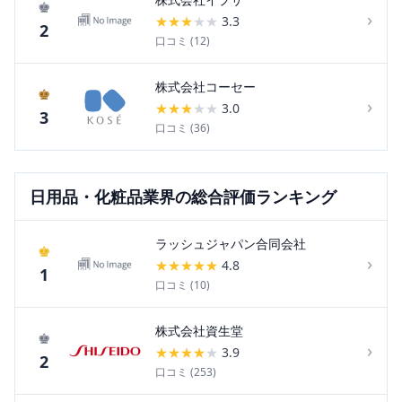
♚
›
★
★
★
★
★
3.3
2
口コミ (
12
)
株式会社コーセー
♚
›
★
★
★
★
★
3.0
3
口コミ (
36
)
日用品・化粧品
業界の総合評価ランキング
ラッシュジャパン合同会社
♚
›
★
★
★
★
★
4.8
1
口コミ (
10
)
株式会社資生堂
♚
›
★
★
★
★
★
3.9
2
口コミ (
253
)