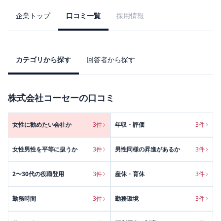
企業トップ
口コミ一覧
採用情報
カテゴリから探す
回答者から探す
株式会社コーセー
の口コミ
女性に勧めたい会社か
3
件
年収・評価
3
件
女性男性を平等に扱うか
3
件
男性同様の昇進があるか
3
件
2〜30代の役職登用
3
件
産休・育休
3
件
勤務時間
3
件
勤務環境
3
件