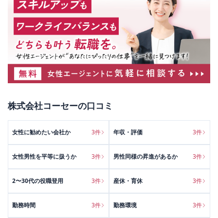
株式会社コーセー
の口コミ
女性に勧めたい会社か
3
件
年収・評価
3
件
女性男性を平等に扱うか
3
件
男性同様の昇進があるか
3
件
2〜30代の役職登用
3
件
産休・育休
3
件
勤務時間
3
件
勤務環境
3
件