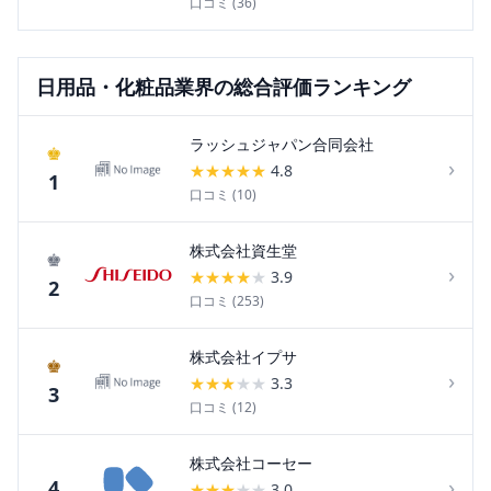
口コミ (
36
)
日用品・化粧品
業界の総合評価ランキング
ラッシュジャパン合同会社
♚
›
★
★
★
★
★
4.8
1
口コミ (
10
)
株式会社資生堂
♚
›
★
★
★
★
★
3.9
2
口コミ (
253
)
株式会社イプサ
♚
›
★
★
★
★
★
3.3
3
口コミ (
12
)
株式会社コーセー
›
4
★
★
★
★
★
3.0