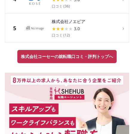
口コミ (
36
)
株式会社ノエビア
›
5
★
★
★
★
★
3.0
口コミ (
12
)
株式会社コーセーの就転職口コミ・評判トップへ