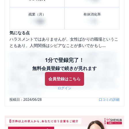
残業（月）
有休消化率
10
20
時間
%
気になる点
ハラスメントではありませんが、女性ばかりの職場というこ
ともあり、人間関係はシビアなことが多いでかもし...
口コミを1投稿するごとに、30日間口コミの閲覧ができるよ
1分で登録完了！
うになります。SHEHUB(シーハブ)は、女性限定の企業口コ
ミの投稿サイトです。給与面・女性の働きやすさ・会社の評
無料会員登録で続きが見れます
判など、女性の転職は気にすべき点がたくさんあります。先
会員登録はこちら
輩社員（元社員）の口コミを通して、本当の会社の姿を知
り、将来の不安や現在の悩みを解消するために、ぜひサイト
ログイン
をご活用ください。
投稿日：
2024/06/28
口コミの詳細