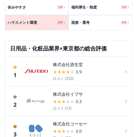
休みやすさ
3
件
福利厚生・制度
3
件
ハラスメント環境
3
件
面接・選考
3
件
日用品・化粧品
業界×
東京都
の総合評価
株式会社資生堂
♚
›
★
★
★
★
★
3.9
1
口コミ (
253
)
株式会社イプサ
♚
›
★
★
★
★
★
3.3
2
口コミ (
12
)
株式会社コーセー
♚
›
★
★
★
★
★
3.0
3