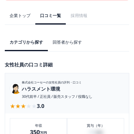
企業トップ
口コミ一覧
採用情報
カテゴリから探す
回答者から探す
女性社員の口コミ詳細
株式会社コーセー
の女性社員の評判・口コミ
ハラスメント環境
30代前半
/
正社員
/
販売スタッフ
/
役職なし
★★★★★
★★★★★
3.0
年収
賞与（年）
350
80
万円
万円