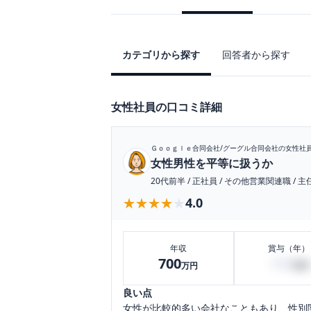
カテゴリから探す
回答者から探す
女性社員の口コミ詳細
Ｇｏｏｇｌｅ合同会社/グーグル合同会社
の女性社
女性男性を平等に扱うか
20代前半
/
正社員
/
その他営業関連職
/
主
★★★★★
★★★★★
4.0
年収
賞与（年）
700
100
万円
万円
良い点
女性が比較的多い会社なこともあり、性別