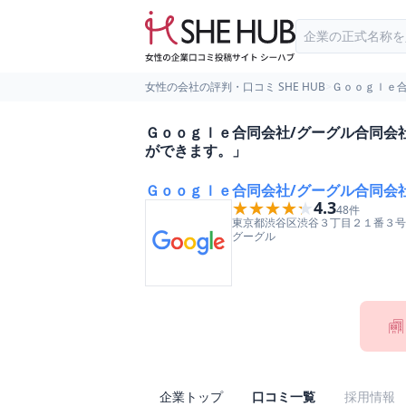
女性の会社の評判・口コミ SHE HUB
>
Ｇｏｏｇｌｅ
Ｇｏｏｇｌｅ合同会社/グーグル合同会
ができます。」
Ｇｏｏｇｌｅ合同会社/グーグル合同会
★★★★★
★★★★★
4.3
48
件
東京都
渋谷区
渋谷３丁目２１番３号
グーグル
企業トップ
口コミ一覧
採用情報