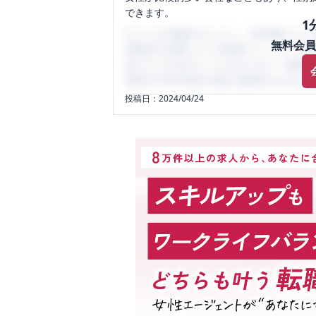
できます。
1
口コミを1投稿するごとに、30日間口コミの
無料会員
性限定の企業口コミの投稿サイトです。給
気にすべき点がたくさんあります。先輩社
将来の不安や現在の悩みを解消するために
投稿日：
2024/04/24