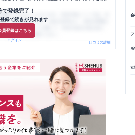
分で登録完了！
閲覧ができるようになります。SHEHUB(シーハブ)は、女
会
登録で続きが見れます
与面・女性の働きやすさ・会社の評判など、女性の転職は
員（元社員）の口コミを通して、本当の会社の姿を知り、
会員登録はこちら
、ぜひサイトをご活用ください。
フ
ログイン
口コミの詳細
所
女