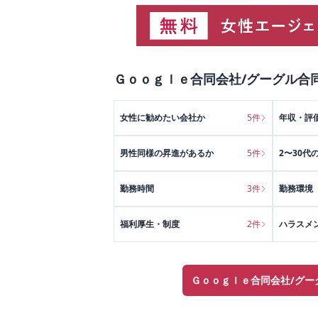
Ｇｏｏｇｌｅ合同会社/グーグル合
女性に勧めたい会社か
5
件
年収・評
男性同様の昇進があるか
5
件
2〜30代
勤務時間
3
件
勤務環境
福利厚生・制度
2
件
ハラスメ
Ｇｏｏｇｌｅ合同会社/グー