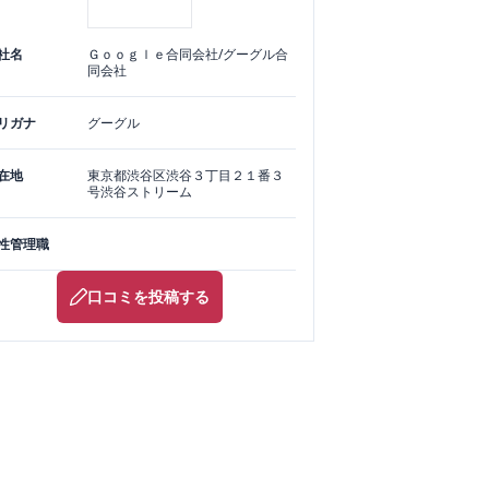
社名
Ｇｏｏｇｌｅ合同会社/グーグル合
同会社
リガナ
グーグル
在地
東京都
渋谷区
渋谷３丁目２１番３
号渋谷ストリーム
性管理職
口コミを投稿する