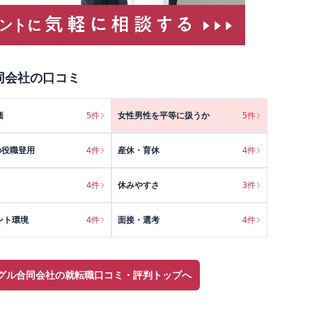
同会社
の口コミ
価
5
件
女性男性を平等に扱うか
5
件
の役職登用
4
件
産休・育休
4
件
4
件
休みやすさ
3
件
ント環境
4
件
面接・選考
4
件
グル合同会社の就転職口コミ・評判トップへ