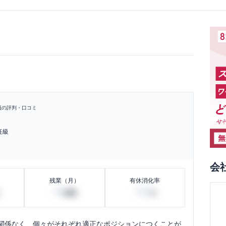
員の評判・口コミ
任級
会
残業（月）
有休消化率
30
100
時間
%
関係なく、個々がそれぞれ適正なポジションにつくことが