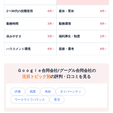
2〜30代の役職登用
4
件
産休・育休
4
件
勤務時間
3
件
勤務環境
4
件
休みやすさ
3
件
福利厚生・制度
2
件
ハラスメント環境
4
件
面接・選考
4
件
Ｇｏｏｇｌｅ合同会社/グーグル合同会社
の
注目トピック別
の評判・口コミを見る
評価
残業
有給
ダイバーシティ
ワークライフバランス
育児