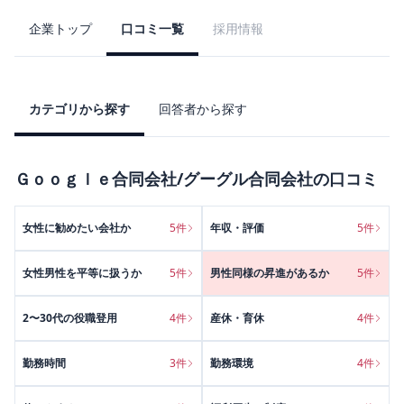
企業トップ
口コミ一覧
採用情報
カテゴリから探す
回答者から探す
Ｇｏｏｇｌｅ合同会社/グーグル合同会社
の口コミ
女性に勧めたい会社か
5
件
年収・評価
5
件
女性男性を平等に扱うか
5
件
男性同様の昇進があるか
5
件
2〜30代の役職登用
4
件
産休・育休
4
件
勤務時間
3
件
勤務環境
4
件