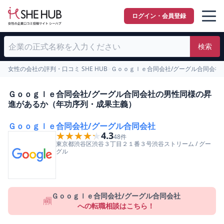
ログイン・会員登録
検索
女性の会社の評判・口コミ SHE HUB
>
Ｇｏｏｇｌｅ合同会社/グーグル合同会社
Ｇｏｏｇｌｅ合同会社/グーグル合同会社の男性同様の昇
進があるか（年功序列・成果主義）
Ｇｏｏｇｌｅ合同会社/グーグル合同会社
★★★★★
★★★★★
4.3
48
件
東京都
渋谷区
渋谷３丁目２１番３号渋谷ストリーム
/
グー
グル
Ｇｏｏｇｌｅ合同会社/グーグル合同会社
への転職相談はこちら！