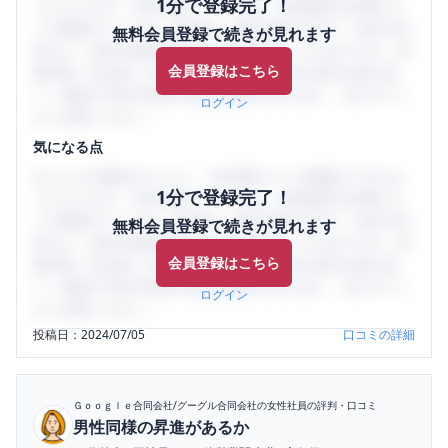
1分で登録完了！
うになります。SHEHUB(シーハブ)は、女性限定の企業口コ
ミの投稿サイトです。給与面・女性の働きやすさ・会社の評
無料会員登録で続きが見れます
判など、女性の転職は気にすべき点がたくさんあります。先
会員登録はこちら
輩社員（元社員）の口コミを通して、本当の会社の姿を知
り、将来の不安や現在の悩みを解消するために、ぜひサイト
ログイン
をご活用ください。
気になる点
口コミを1投稿するごとに、30日間口コミの閲覧ができるよ
1分で登録完了！
うになります。SHEHUB(シーハブ)は、女性限定の企業口コ
ミの投稿サイトです。給与面・女性の働きやすさ・会社の評
無料会員登録で続きが見れます
判など、女性の転職は気にすべき点がたくさんあります。先
会員登録はこちら
輩社員（元社員）の口コミを通して、本当の会社の姿を知
り、将来の不安や現在の悩みを解消するために、ぜひサイト
ログイン
をご活用ください。
投稿日：
2024/07/05
口コミの詳細
Ｇｏｏｇｌｅ合同会社/グーグル合同会社
の女性社員の評判・口コミ
男性同様の昇進があるか