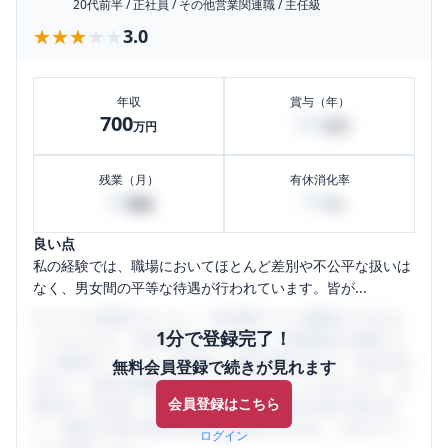
20代前半
/
正社員
/
その他営業関連職
/
主任級
★★★★★
★★★★★
3.0
年収
賞与（年）
700
100
万円
万円
残業（月）
有休消化率
30
100
時間
%
良い点
私の経験では、職場においてほとんど差別や不公平な扱いは
なく、男女間の平等な待遇が行われています。皆が...
口コミを1投稿するごとに、30日間口コミの閲覧ができるよ
1分で登録完了！
うになります。SHEHUB(シーハブ)は、女性限定の企業口コ
ミの投稿サイトです。給与面・女性の働きやすさ・会社の評
無料会員登録で続きが見れます
判など、女性の転職は気にすべき点がたくさんあります。先
会員登録はこちら
輩社員（元社員）の口コミを通して、本当の会社の姿を知
り、将来の不安や現在の悩みを解消するために、ぜひサイト
ログイン