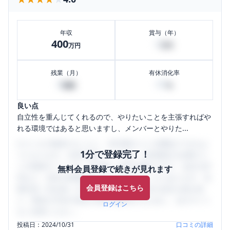
年収
賞与（年）
400
0
万円
万円
残業（月）
有休消化率
8
40
時間
%
良い点
自立性を重んじてくれるので、やりたいことを主張すればや
れる環境ではあると思いますし、メンバーとやりた...
口コミを1投稿するごとに、30日間口コミの閲覧ができるよ
1分で登録完了！
うになります。SHEHUB(シーハブ)は、女性限定の企業口コ
ミの投稿サイトです。給与面・女性の働きやすさ・会社の評
無料会員登録で続きが見れます
判など、女性の転職は気にすべき点がたくさんあります。先
会員登録はこちら
輩社員（元社員）の口コミを通して、本当の会社の姿を知
り、将来の不安や現在の悩みを解消するために、ぜひサイト
ログイン
をご活用ください。
投稿日：
2024/10/31
口コミの詳細