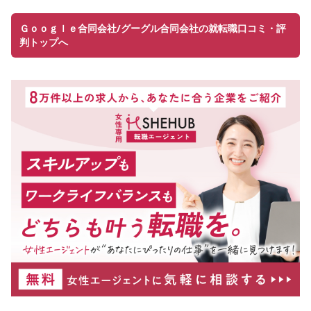
Ｇｏｏｇｌｅ合同会社/グーグル合同会社の就転職口コミ・評
判トップへ