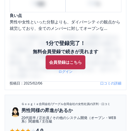
10
100
時間
%
良い点
男性や女性といった分類よりも、ダイバーシティの観点から
就労しており、全てのメンバーに対してオープンな...
口コミを1投稿するごとに、30日間口コミの閲覧ができるよ
1分で登録完了！
うになります。SHEHUB(シーハブ)は、女性限定の企業口コ
ミの投稿サイトです。給与面・女性の働きやすさ・会社の評
無料会員登録で続きが見れます
判など、女性の転職は気にすべき点がたくさんあります。先
会員登録はこちら
輩社員（元社員）の口コミを通して、本当の会社の姿を知
り、将来の不安や現在の悩みを解消するために、ぜひサイト
ログイン
をご活用ください。
投稿日：
2025/02/06
口コミの詳細
Ｇｏｏｇｌｅ合同会社/グーグル合同会社
の女性社員の評判・口コミ
男性同様の昇進があるか
20代前半
/
正社員
/
その他のシステム開発（オープン・WEB
系）関連職
/
主任級
★★★★★
★★★★★
4.0