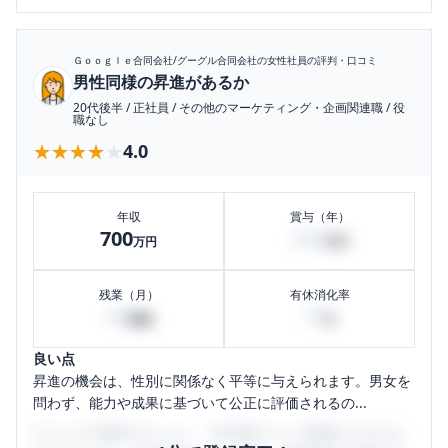
Ｇｏｏｇｌｅ合同会社/グーグル合同会社
の女性社員の評判・口コミ
男性同様の昇進があるか
20代後半
/
正社員
/
その他のマーケティング・企画関連職
/
役
職なし
★★★★★
★★★★★
4.0
年収
賞与（年）
700
200
万円
万円
残業（月）
有休消化率
60
70
時間
%
良い点
昇進の機会は、性別に関係なく平等に与えられます。男女を
問わず、能力や成果に基づいて公正に評価されるの...
口コミを1投稿するごとに、30日間口コミの閲覧ができるよ