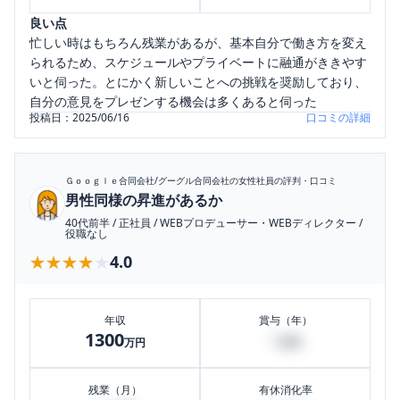
良い点
忙しい時はもちろん残業があるが、基本自分で働き方を変え
られるため、スケジュールやプライベートに融通がききやす
いと伺った。とにかく新しいことへの挑戦を奨励しており、
自分の意見をプレゼンする機会は多くあると伺った
投稿日：
2025/06/16
口コミの詳細
Ｇｏｏｇｌｅ合同会社/グーグル合同会社
の女性社員の評判・口コミ
男性同様の昇進があるか
40代前半
/
正社員
/
WEBプロデューサー・WEBディレクター
/
役職なし
★★★★★
★★★★★
4.0
年収
賞与（年）
1300
0
万円
万円
残業（月）
有休消化率