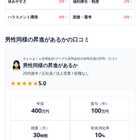
休みやすさ
3
件
福利厚生・制度
2
件
ハラスメント環境
4
件
面接・選考
4
件
男性同様の昇進があるか
の口コミ
Ｇｏｏｇｌｅ合同会社/グーグル合同会社
の女性社員の評判・口コミ
男性同様の昇進があるか
20代後半
/
正社員
/
法人営業
/
役職なし
★★★★★
★★★★★
5.0
年収
賞与（年）
400
100
万円
万円
残業（月）
有休消化率
30
10
時間
%