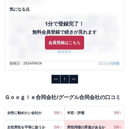
をご活用ください。
気になる点
口コミを1投稿するごとに、30日間口コミの閲覧ができるよ
1分で登録完了！
うになります。SHEHUB(シーハブ)は、女性限定の企業口コ
ミの投稿サイトです。給与面・女性の働きやすさ・会社の評
無料会員登録で続きが見れます
判など、女性の転職は気にすべき点がたくさんあります。先
会員登録はこちら
輩社員（元社員）の口コミを通して、本当の会社の姿を知
り、将来の不安や現在の悩みを解消するために、ぜひサイト
ログイン
をご活用ください。
投稿日：
2024/04/24
口コミの詳細
<<
1
>>
Ｇｏｏｇｌｅ合同会社/グーグル合同会社
の口コミ
女性に勧めたい会社か
5
件
年収・評価
5
件
女性男性を平等に扱うか
5
件
男性同様の昇進があるか
5
件