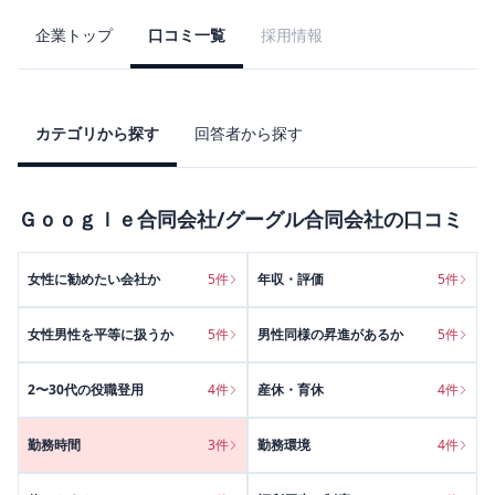
企業トップ
口コミ一覧
採用情報
カテゴリから探す
回答者から探す
Ｇｏｏｇｌｅ合同会社/グーグル合同会社
の口コミ
女性に勧めたい会社か
5
件
年収・評価
5
件
女性男性を平等に扱うか
5
件
男性同様の昇進があるか
5
件
2〜30代の役職登用
4
件
産休・育休
4
件
勤務時間
3
件
勤務環境
4
件