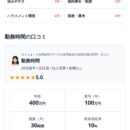
休みやすさ
3
件
福利厚生・制度
2
件
ハラスメント環境
4
件
面接・選考
4
件
勤務時間
の口コミ
Ｇｏｏｇｌｅ合同会社/グーグル合同会社
の女性社員の評判・口コミ
勤務時間
20代後半
/
正社員
/
法人営業
/
役職なし
★★★★★
★★★★★
5.0
年収
賞与（年）
400
100
万円
万円
残業（月）
有休消化率
30
10
時間
%