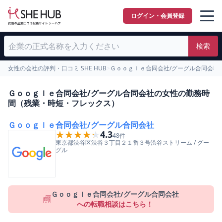
ログイン・会員登録
検索
女性の会社の評判・口コミ SHE HUB
>
Ｇｏｏｇｌｅ合同会社/グーグル合同会社
Ｇｏｏｇｌｅ合同会社/グーグル合同会社の女性の勤務時
間（残業・時短・フレックス）
Ｇｏｏｇｌｅ合同会社/グーグル合同会社
★★★★★
★★★★★
4.3
48
件
東京都
渋谷区
渋谷３丁目２１番３号渋谷ストリーム
/
グー
グル
Ｇｏｏｇｌｅ合同会社/グーグル合同会社
への転職相談はこちら！