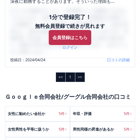
深夜に勤務することがあります。そういった理由も...
口コミを1投稿するごとに、30日間口コミの閲覧ができるよ
1分で登録完了！
うになります。SHEHUB(シーハブ)は、女性限定の企業口コ
ミの投稿サイトです。給与面・女性の働きやすさ・会社の評
無料会員登録で続きが見れます
判など、女性の転職は気にすべき点がたくさんあります。先
会員登録はこちら
輩社員（元社員）の口コミを通して、本当の会社の姿を知
り、将来の不安や現在の悩みを解消するために、ぜひサイト
ログイン
をご活用ください。
投稿日：
2024/04/24
口コミの詳細
<<
1
>>
Ｇｏｏｇｌｅ合同会社/グーグル合同会社
の口コミ
女性に勧めたい会社か
5
件
年収・評価
5
件
女性男性を平等に扱うか
5
件
男性同様の昇進があるか
5
件