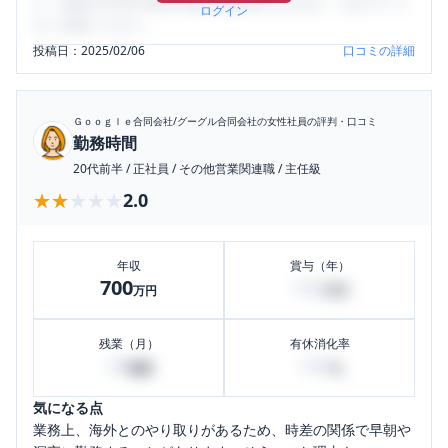
り、将来の不安や現在の悩みを解消するために、ぜひサイト
ログイン
をご活用ください。
投稿日：
2025/02/06
口コミの詳細
Ｇｏｏｇｌｅ合同会社/グーグル合同会社
の女性社員の評判・口コミ
勤務時間
20代前半
/
正社員
/
その他営業関連職
/
主任級
★★★★★
★★★★★
2.0
年収
賞与（年）
700
100
万円
万円
残業（月）
有休消化率
30
100
時間
%
気になる点
業務上、海外とのやり取りがあるため、時差の関係で早朝や