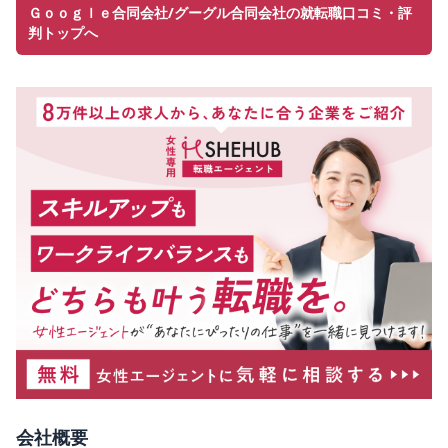
Ｇｏｏｇｌｅ合同会社/グーグル合同会社の就転職口コミ・評
判トップへ
会社概要