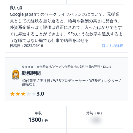
良い点
Google Japanでのワークライフバランスについて、元従業
員としての経験を振り返ると、給与や報酬の高さに見合う。
外資系企業っぽく評価は適正にされて、入ったばかりでもす
ぐに昇進することができます。SEのような数字を追及するよ
うな職ではない職でも仕事で結果を出せる
投稿日：
2025/06/16
口コミの詳細
Ｇｏｏｇｌｅ合同会社/グーグル合同会社
の女性社員の評判・口コミ
勤務時間
40代前半
/
正社員
/
WEBプロデューサー・WEBディレクター
/
役職なし
★★★★★
★★★★★
3.0
年収
賞与（年）
1300
0
万円
万円