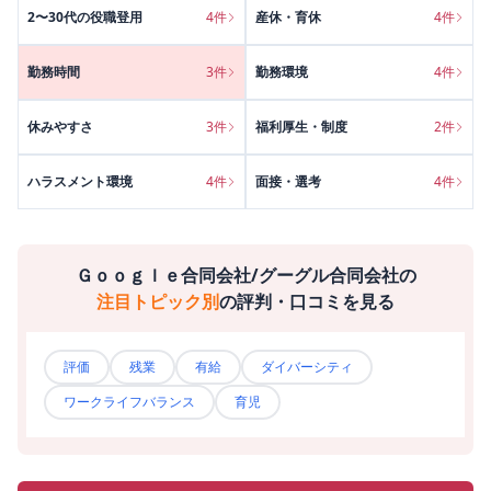
2〜30代の役職登用
4
件
産休・育休
4
件
勤務時間
3
件
勤務環境
4
件
休みやすさ
3
件
福利厚生・制度
2
件
ハラスメント環境
4
件
面接・選考
4
件
Ｇｏｏｇｌｅ合同会社/グーグル合同会社
の
注目トピック別
の評判・口コミを見る
評価
残業
有給
ダイバーシティ
ワークライフバランス
育児