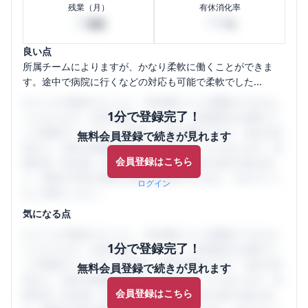
残業（月）
有休消化率
10
100
時間
%
良い点
所属チームによりますが、かなり柔軟に働くことができま
す。途中で病院に行くなどの対応も可能で柔軟でした...
口コミを1投稿するごとに、30日間口コミの閲覧ができるよ
1分で登録完了！
うになります。SHEHUB(シーハブ)は、女性限定の企業口コ
ミの投稿サイトです。給与面・女性の働きやすさ・会社の評
無料会員登録で続きが見れます
判など、女性の転職は気にすべき点がたくさんあります。先
会員登録はこちら
輩社員（元社員）の口コミを通して、本当の会社の姿を知
り、将来の不安や現在の悩みを解消するために、ぜひサイト
ログイン
をご活用ください。
気になる点
口コミを1投稿するごとに、30日間口コミの閲覧ができるよ
1分で登録完了！
うになります。SHEHUB(シーハブ)は、女性限定の企業口コ
ミの投稿サイトです。給与面・女性の働きやすさ・会社の評
無料会員登録で続きが見れます
判など、女性の転職は気にすべき点がたくさんあります。先
会員登録はこちら
輩社員（元社員）の口コミを通して、本当の会社の姿を知