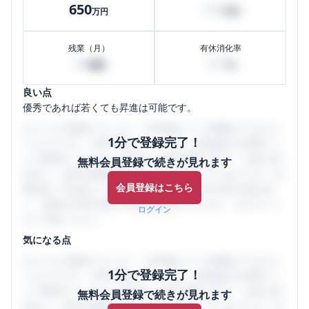
650
150
万円
万円
残業（月）
有休消化率
30
100
時間
%
良い点
優秀であれば若くても昇進は可能です。
口コミを1投稿するごとに、30日間口コミの閲覧ができるよ
1分で登録完了！
うになります。SHEHUB(シーハブ)は、女性限定の企業口コ
ミの投稿サイトです。給与面・女性の働きやすさ・会社の評
無料会員登録で続きが見れます
判など、女性の転職は気にすべき点がたくさんあります。先
会員登録はこちら
輩社員（元社員）の口コミを通して、本当の会社の姿を知
り、将来の不安や現在の悩みを解消するために、ぜひサイト
ログイン
をご活用ください。
気になる点
口コミを1投稿するごとに、30日間口コミの閲覧ができるよ
1分で登録完了！
うになります。SHEHUB(シーハブ)は、女性限定の企業口コ
ミの投稿サイトです。給与面・女性の働きやすさ・会社の評
無料会員登録で続きが見れます
判など、女性の転職は気にすべき点がたくさんあります。先