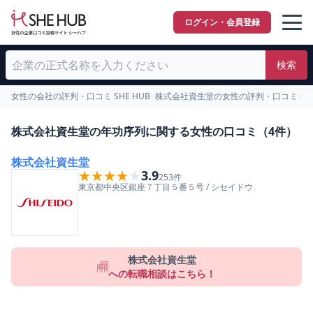
ログイン・会員登録
検索
女性の会社の評判・口コミ SHE HUB
>
株式会社資生堂の女性の評判・口コミ
>
年
株式会社資生堂の年功序列に関する女性の口コミ（4件）
株式会社資生堂
★★★★★
★★★★★
3.9
253
件
東京都
中央区
銀座７丁目５番５号
/
シセイドウ
株式会社資生堂
への転職相談はこちら！