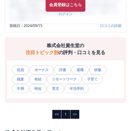
会員登録はこちら
輩社員（元社員）の口コミを通して、本当の会社の姿を知
り、将来の不安や現在の悩みを解消するために、ぜひサイト
ログイン
をご活用ください。
投稿日：
2024/09/15
口コミの詳細
株式会社資生堂
の
注目トピック別
の評判・口コミを見る
役員
ボーナス
評価
退職
研修
残業
有給
リモートワーク
子育て
不満
時短
育児
年功序列
<<
1
>>