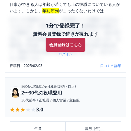
仕事ができる人は年齢が若くても上の役職についている人が
います。しかし、
年功序列
がまったくないわけでは...
口コミを1投稿するごとに、30日間口コミの閲覧ができるよ
1分で登録完了！
うになります。SHEHUB(シーハブ)は、女性限定の企業口コ
ミの投稿サイトです。給与面・女性の働きやすさ・会社の評
無料会員登録で続きが見れます
判など、女性の転職は気にすべき点がたくさんあります。先
会員登録はこちら
輩社員（元社員）の口コミを通して、本当の会社の姿を知
り、将来の不安や現在の悩みを解消するために、ぜひサイト
ログイン
をご活用ください。
投稿日：
2025/02/03
口コミの詳細
株式会社資生堂
の女性社員の評判・口コミ
2〜30代の役職登用
30代前半
/
正社員
/
個人営業
/
主任級
★★★★★
★★★★★
3.0
年収
賞与（年）