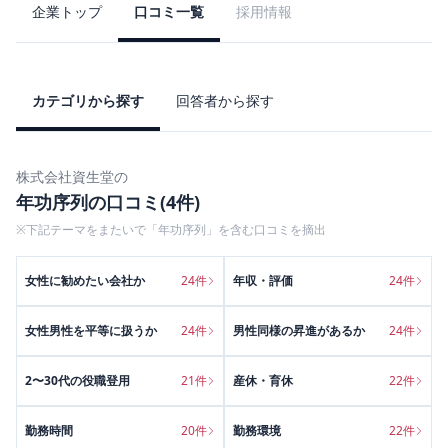
企業トップ
口コミ一覧
採用情報
カテゴリから探す
回答者から探す
株式会社資生堂
の
年功序列
の口コミ(
4
件)
※下記テーマをまたいで「
年功序列
」を含む口コミを摘出
女性に勧めたい会社か
24
件
年収・評価
24
件
女性男性を平等に扱うか
24
件
男性同様の昇進があるか
24
件
2〜30代の役職登用
21
件
産休・育休
22
件
勤務時間
20
件
勤務環境
22
件