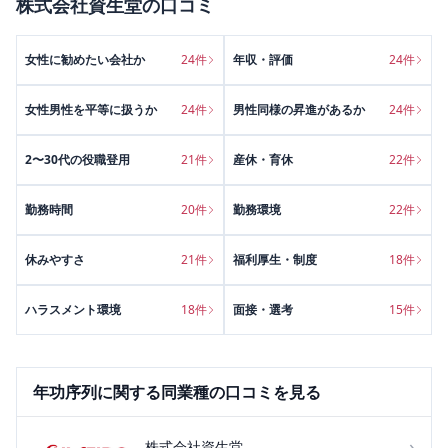
株式会社資生堂
の口コミ
女性に勧めたい会社か
24
件
年収・評価
24
件
女性男性を平等に扱うか
24
件
男性同様の昇進があるか
24
件
2〜30代の役職登用
21
件
産休・育休
22
件
勤務時間
20
件
勤務環境
22
件
休みやすさ
21
件
福利厚生・制度
18
件
ハラスメント環境
18
件
面接・選考
15
件
年功序列
に関する同業種の口コミを見る
›
株式会社資生堂