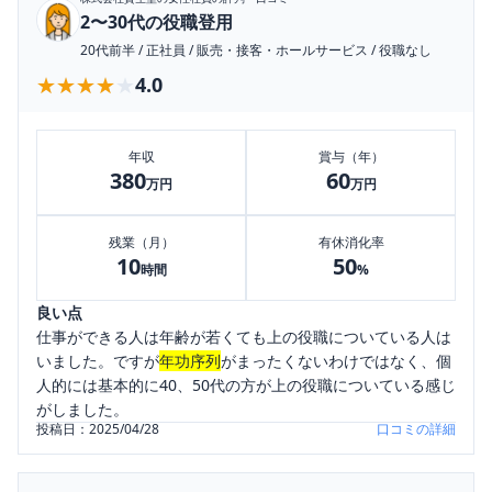
2〜30代の役職登用
20代前半
/
正社員
/
販売・接客・ホールサービス
/
役職なし
★★★★★
★★★★★
4.0
年収
賞与（年）
380
60
万円
万円
残業（月）
有休消化率
10
50
時間
%
良い点
仕事ができる人は年齢が若くても上の役職についている人は
いました。ですが
年功序列
がまったくないわけではなく、個
人的には基本的に40、50代の方が上の役職についている感じ
がしました。
投稿日：
2025/04/28
口コミの詳細