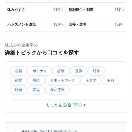
休みやすさ
21
件
福利厚生・制度
18
件
ハラスメント環境
18
件
面接・選考
15
件
株式会社資生堂
の
詳細トピックから口コミを探す
役員
ボーナス
評価
退職
研修
残業
有給
リモートワーク
子育て
不満
時短
育児
年功序列
もっと見る(全
13
件)
▼
株式会社資生堂
の女性社員の評判・口コミ