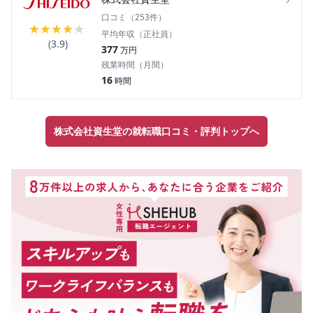
口コミ（
253
件）
★
★
★
★
★
平均年収（正社員）
(
3.9
)
377
万円
残業時間（月間）
16
時間
株式会社資生堂の就転職口コミ・評判トップへ