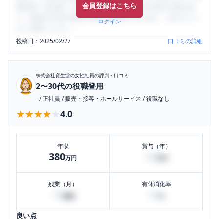
会員登録はこちら
輩社員（元社員）の口コミを通して、本当の会社の姿を知
り、将来の不安や現在の悩みを解消するために、ぜひサイト
ログイン
をご活用ください。
投稿日：
2025/02/27
口コミの詳細
株式会社資生堂
の女性社員の評判・口コミ
2〜30代の役職登用
-
/
正社員
/
販売・接客・ホールサービス
/
役職なし
★★★★★
★★★★★
4.0
年収
賞与（年）
380
60
万円
万円
残業（月）
有休消化率
10
50
時間
%
良い点