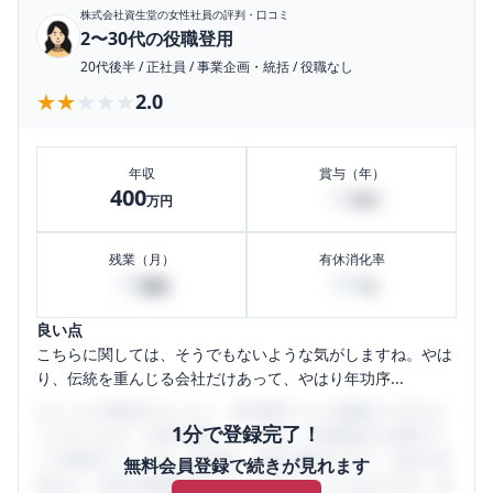
株式会社資生堂
の女性社員の評判・口コミ
2〜30代の役職登用
20代後半
/
正社員
/
事業企画・統括
/
役職なし
★★★★★
★★★★★
2.0
年収
賞与（年）
400
10
万円
万円
残業（月）
有休消化率
20
100
時間
%
良い点
こちらに関しては、そうでもないような気がしますね。やは
り、伝統を重んじる会社だけあって、やはり年功序...
口コミを1投稿するごとに、30日間口コミの閲覧ができるよ
1分で登録完了！
うになります。SHEHUB(シーハブ)は、女性限定の企業口コ
ミの投稿サイトです。給与面・女性の働きやすさ・会社の評
無料会員登録で続きが見れます
判など、女性の転職は気にすべき点がたくさんあります。先