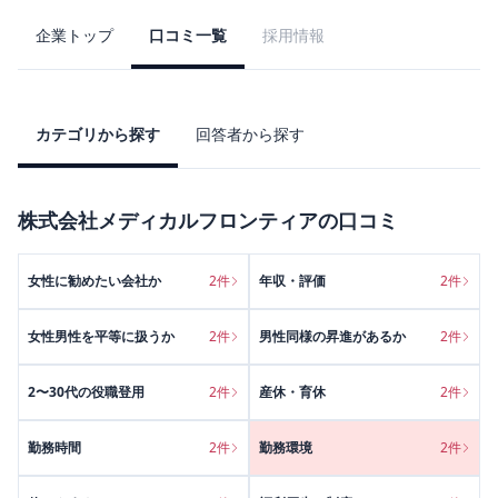
企業トップ
口コミ一覧
採用情報
カテゴリから探す
回答者から探す
株式会社メディカルフロンティア
の口コミ
女性に勧めたい会社か
2
件
年収・評価
2
件
女性男性を平等に扱うか
2
件
男性同様の昇進があるか
2
件
2〜30代の役職登用
2
件
産休・育休
2
件
勤務時間
2
件
勤務環境
2
件