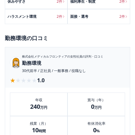
休みやすさ
2
件
福利厚生・制度
2
件
ハラスメント環境
2
件
面接・選考
2
件
勤務環境
の口コミ
株式会社メディカルフロンティア
の女性社員の評判・口コミ
勤務環境
30代前半
/
正社員
/
一般事務
/
役職なし
★★★★★
★★★★★
1.0
年収
賞与（年）
240
0
万円
万円
残業（月）
有休消化率
10
0
時間
%