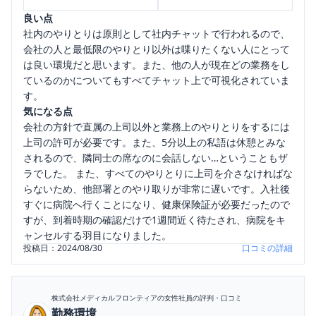
良い点
社内のやりとりは原則として社内チャットで行われるので、
会社の人と最低限のやりとり以外は喋りたくない人にとって
は良い環境だと思います。また、他の人が現在どの業務をし
ているのかについてもすべてチャット上で可視化されていま
す。
気になる点
会社の方針で直属の上司以外と業務上のやりとりをするには
上司の許可が必要です。また、5分以上の私語は休憩とみな
されるので、隣同士の席なのに会話しない…ということもザ
ラでした。 また、すべてのやりとりに上司を介さなければな
らないため、他部署とのやり取りが非常に遅いです。入社後
すぐに病院へ行くことになり、健康保険証が必要だったので
すが、到着時期の確認だけで1週間近く待たされ、病院をキ
ャンセルする羽目になりました。
投稿日：
2024/08/30
口コミの詳細
株式会社メディカルフロンティア
の女性社員の評判・口コミ
勤務環境