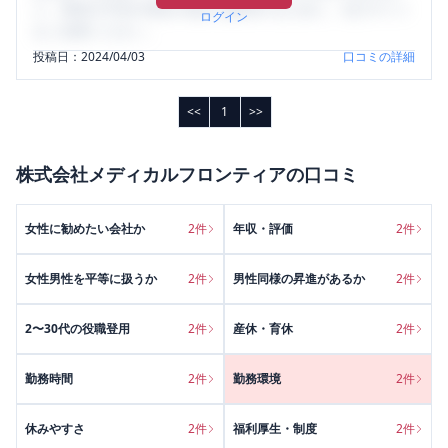
り、将来の不安や現在の悩みを解消するために、ぜひサイト
ログイン
をご活用ください。
投稿日：
2024/04/03
口コミの詳細
<<
1
>>
株式会社メディカルフロンティア
の口コミ
女性に勧めたい会社か
2
件
年収・評価
2
件
女性男性を平等に扱うか
2
件
男性同様の昇進があるか
2
件
2〜30代の役職登用
2
件
産休・育休
2
件
勤務時間
2
件
勤務環境
2
件
休みやすさ
2
件
福利厚生・制度
2
件