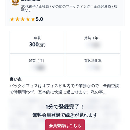
20代後半
/
正社員
/
その他のマーケティング・企画関連職
/
役
職なし
★★★★★
★★★★★
5.0
年収
賞与（年）
300
30
万円
万円
残業（月）
有休消化率
10
100
時間
%
良い点
バックオフィスはオフィスビル内での業務なので、全館空調
で時期問わず、基本的に快適に過ごせます。私の事...
口コミを1投稿するごとに、30日間口コミの閲覧ができるよ
1分で登録完了！
うになります。SHEHUB(シーハブ)は、女性限定の企業口コ
ミの投稿サイトです。給与面・女性の働きやすさ・会社の評
無料会員登録で続きが見れます
判など、女性の転職は気にすべき点がたくさんあります。先
会員登録はこちら
輩社員（元社員）の口コミを通して、本当の会社の姿を知