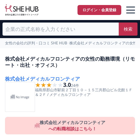
ログイン・会員登録
検索
女性の会社の評判・口コミ SHE HUB
>
株式会社メディカルフロンティアの女性
株式会社メディカルフロンティアの女性の勤務環境（リモ
ート・出社・オフィス）
株式会社メディカルフロンティア
★★★★★
★★★★★
3.0
24
件
福島県
郡山市
駅前２丁目１０－１５三共郡山ビル北館１Ｆ
＆２Ｆ
/
メディカルフロンティア
株式会社メディカルフロンティア
への転職相談はこちら！