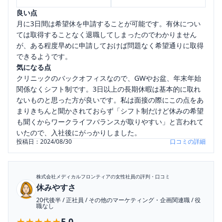
良い点
月に3日間は希望休を申請することが可能です。有休につい
ては取得することなく退職してしまったのでわかりません
が、ある程度早めに申請しておけば問題なく希望通りに取得
できるようです。
気になる点
クリニックのバックオフィスなので、GWやお盆、年末年始
関係なくシフト制です。3日以上の長期休暇は基本的に取れ
ないものと思った方が良いです。私は面接の際にこの点をあ
まりきちんと聞かされておらず「シフト制だけど休みの希望
も聞くからワークライフバランスが取りやすい」と言われて
いたので、入社後にがっかりしました。
投稿日：
2024/08/30
口コミの詳細
株式会社メディカルフロンティア
の女性社員の評判・口コミ
休みやすさ
20代後半
/
正社員
/
その他のマーケティング・企画関連職
/
役
職なし
★★★★★
★★★★★
5.0