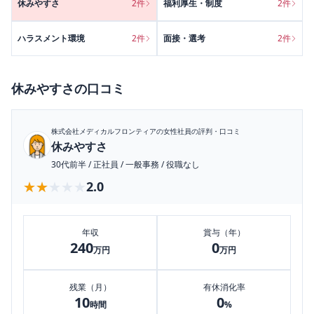
休みやすさ
2
件
福利厚生・制度
2
件
ハラスメント環境
2
件
面接・選考
2
件
休みやすさ
の口コミ
株式会社メディカルフロンティア
の女性社員の評判・口コミ
休みやすさ
30代前半
/
正社員
/
一般事務
/
役職なし
★★★★★
★★★★★
2.0
年収
賞与（年）
240
0
万円
万円
残業（月）
有休消化率
10
0
時間
%