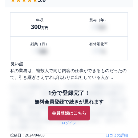
年収
賞与（年）
300
30
万円
万円
残業（月）
有休消化率
10
100
時間
%
良い点
私の業務は、複数人で同じ内容の仕事ができるものだったの
で、引き継ぎさえすれば代わりに出社している人が...
口コミを1投稿するごとに、30日間口コミの閲覧ができるよ
1分で登録完了！
うになります。SHEHUB(シーハブ)は、女性限定の企業口コ
ミの投稿サイトです。給与面・女性の働きやすさ・会社の評
無料会員登録で続きが見れます
判など、女性の転職は気にすべき点がたくさんあります。先
会員登録はこちら
輩社員（元社員）の口コミを通して、本当の会社の姿を知
り、将来の不安や現在の悩みを解消するために、ぜひサイト
ログイン
をご活用ください。
投稿日：
2024/04/03
口コミの詳細