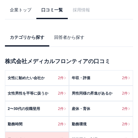
企業トップ
口コミ一覧
採用情報
カテゴリから探す
回答者から探す
株式会社メディカルフロンティア
の口コミ
女性に勧めたい会社か
2
件
年収・評価
2
件
女性男性を平等に扱うか
2
件
男性同様の昇進があるか
2
件
2〜30代の役職登用
2
件
産休・育休
2
件
勤務時間
2
件
勤務環境
2
件