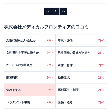
<<
1
>>
株式会社メディカルフロンティア
の口コミ
女性に勧めたい会社か
2
件
年収・評価
2
件
女性男性を平等に扱うか
2
件
男性同様の昇進があるか
2
件
2〜30代の役職登用
2
件
産休・育休
2
件
勤務時間
2
件
勤務環境
2
件
休みやすさ
2
件
福利厚生・制度
2
件
ハラスメント環境
2
件
面接・選考
2
件