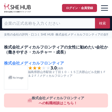
ログイン・会員登録
検索
女性の会社の評判・口コミ SHE HUB
>
株式会社メディカルフロンティアの女性
株式会社メディカルフロンティアの女性に勧めたい会社か
（働きやすさ・カルチャー・成長）
株式会社メディカルフロンティア
★★★★★
★★★★★
3.0
24
件
福島県
郡山市
駅前２丁目１０－１５三共郡山ビル北館１Ｆ
＆２Ｆ
/
メディカルフロンティア
株式会社メディカルフロンティア
への転職相談はこちら！