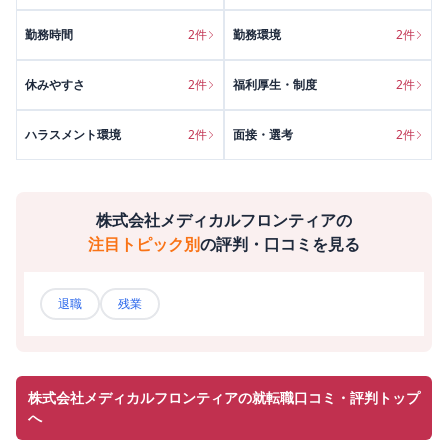
勤務時間
2
件
勤務環境
2
件
休みやすさ
2
件
福利厚生・制度
2
件
ハラスメント環境
2
件
面接・選考
2
件
株式会社メディカルフロンティア
の
注目トピック別
の評判・口コミを見る
退職
残業
株式会社メディカルフロンティアの就転職口コミ・評判トップ
へ