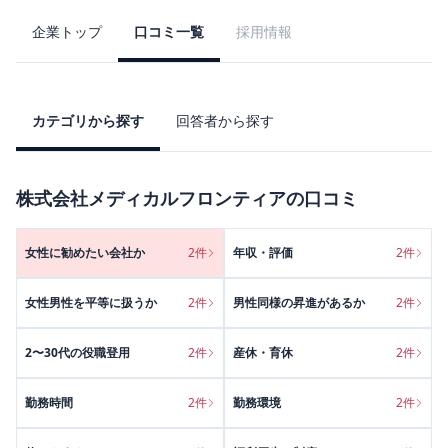
企業トップ
口コミ一覧
採用情報
カテゴリから探す
回答者から探す
株式会社メディカルフロンティア
の口コミ
女性に勧めたい会社か
2
件
年収・評価
2
件
女性男性を平等に扱うか
2
件
男性同様の昇進があるか
2
件
2〜30代の役職登用
2
件
産休・育休
2
件
勤務時間
2
件
勤務環境
2
件