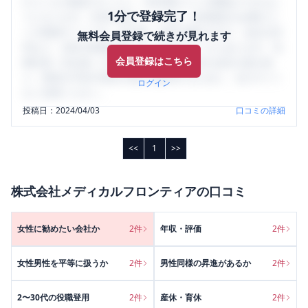
口コミを1投稿するごとに、30日間口コミの閲覧ができるよ
1分で登録完了！
うになります。SHEHUB(シーハブ)は、女性限定の企業口コ
ミの投稿サイトです。給与面・女性の働きやすさ・会社の評
無料会員登録で続きが見れます
判など、女性の転職は気にすべき点がたくさんあります。先
会員登録はこちら
輩社員（元社員）の口コミを通して、本当の会社の姿を知
り、将来の不安や現在の悩みを解消するために、ぜひサイト
ログイン
をご活用ください。
投稿日：
2024/04/03
口コミの詳細
<<
1
>>
株式会社メディカルフロンティア
の口コミ
女性に勧めたい会社か
2
件
年収・評価
2
件
女性男性を平等に扱うか
2
件
男性同様の昇進があるか
2
件
2〜30代の役職登用
2
件
産休・育休
2
件