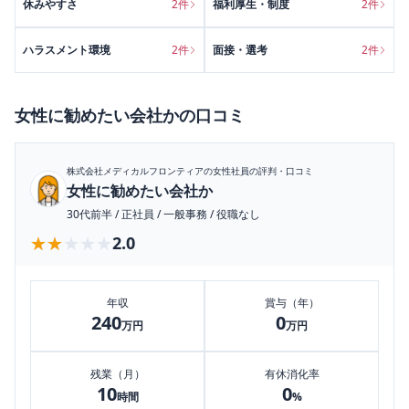
休みやすさ
2
件
福利厚生・制度
2
件
ハラスメント環境
2
件
面接・選考
2
件
女性に勧めたい会社か
の口コミ
株式会社メディカルフロンティア
の女性社員の評判・口コミ
女性に勧めたい会社か
30代前半
/
正社員
/
一般事務
/
役職なし
★★★★★
★★★★★
2.0
年収
賞与（年）
240
0
万円
万円
残業（月）
有休消化率
10
0
時間
%