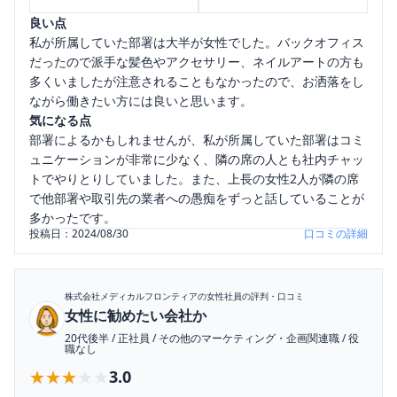
良い点
私が所属していた部署は大半が女性でした。バックオフィス
だったので派手な髪色やアクセサリー、ネイルアートの方も
多くいましたが注意されることもなかったので、お洒落をし
ながら働きたい方には良いと思います。
気になる点
部署によるかもしれませんが、私が所属していた部署はコミ
ュニケーションが非常に少なく、隣の席の人とも社内チャッ
トでやりとりしていました。また、上長の女性2人が隣の席
で他部署や取引先の業者への愚痴をずっと話していることが
多かったです。
投稿日：
2024/08/30
口コミの詳細
株式会社メディカルフロンティア
の女性社員の評判・口コミ
女性に勧めたい会社か
20代後半
/
正社員
/
その他のマーケティング・企画関連職
/
役
職なし
★★★★★
★★★★★
3.0