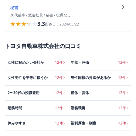
秘書
20代後半
/
派遣社員
/
秘書
/
役職なし
★★★★★
★★★★★
3.3
回答日：
2024/05/22
トヨタ自動車株式会社
の口コミ
女性に勧めたい会社か
12
件
年収・評価
12
件
女性男性を平等に扱うか
12
件
男性同様の昇進があるか
12
件
2〜30代の役職登用
12
件
産休・育休
12
件
勤務時間
12
件
勤務環境
12
件
休みやすさ
12
件
福利厚生・制度
12
件