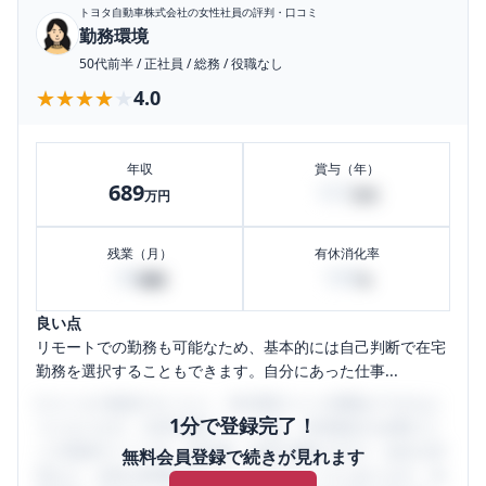
トヨタ自動車株式会社
の女性社員の評判・口コミ
勤務環境
50代前半
/
正社員
/
総務
/
役職なし
★★★★★
★★★★★
4.0
年収
賞与（年）
689
157
万円
万円
残業（月）
有休消化率
30
100
時間
%
良い点
リモートでの勤務も可能なため、基本的には自己判断で在宅
勤務を選択することもできます。自分にあった仕事...
口コミを1投稿するごとに、30日間口コミの閲覧ができるよ
1分で登録完了！
うになります。SHEHUB(シーハブ)は、女性限定の企業口コ
ミの投稿サイトです。給与面・女性の働きやすさ・会社の評
無料会員登録で続きが見れます
判など、女性の転職は気にすべき点がたくさんあります。先