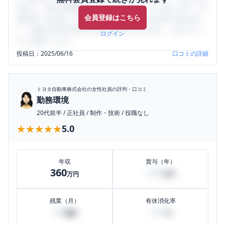
判など、女性の転職は気にすべき点がたくさんあります。先
会員登録はこちら
輩社員（元社員）の口コミを通して、本当の会社の姿を知
り、将来の不安や現在の悩みを解消するために、ぜひサイト
ログイン
をご活用ください。
投稿日：
2025/06/16
口コミの詳細
トヨタ自動車株式会社
の女性社員の評判・口コミ
勤務環境
20代前半
/
正社員
/
制作・技術
/
役職なし
★★★★★
★★★★★
5.0
年収
賞与（年）
360
200
万円
万円
残業（月）
有休消化率
20
100
時間
%