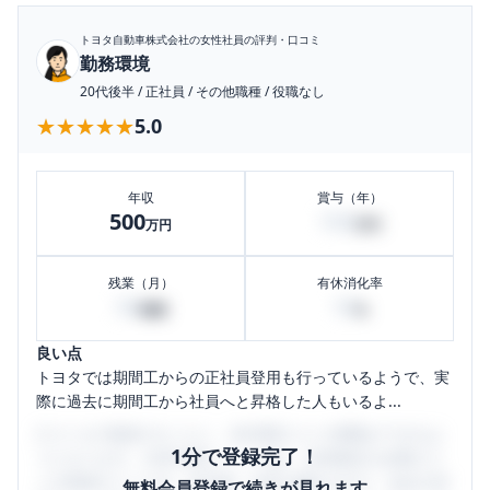
トヨタ自動車株式会社
の女性社員の評判・口コミ
勤務環境
20代後半
/
正社員
/
その他職種
/
役職なし
★★★★★
★★★★★
5.0
年収
賞与（年）
500
100
万円
万円
残業（月）
有休消化率
50
10
時間
%
良い点
トヨタでは期間工からの正社員登用も行っているようで、実
際に過去に期間工から社員へと昇格した人もいるよ...
口コミを1投稿するごとに、30日間口コミの閲覧ができるよ
1分で登録完了！
うになります。SHEHUB(シーハブ)は、女性限定の企業口コ
ミの投稿サイトです。給与面・女性の働きやすさ・会社の評
無料会員登録で続きが見れます