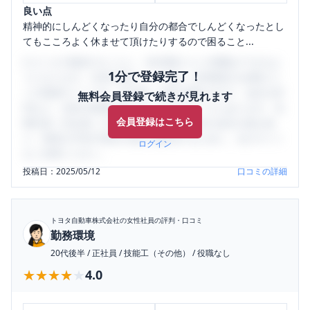
良い点
精神的にしんどくなったり自分の都合でしんどくなったとし
てもこころよく休ませて頂けたりするので困ること...
口コミを1投稿するごとに、30日間口コミの閲覧ができるよ
1分で登録完了！
うになります。SHEHUB(シーハブ)は、女性限定の企業口コ
ミの投稿サイトです。給与面・女性の働きやすさ・会社の評
無料会員登録で続きが見れます
判など、女性の転職は気にすべき点がたくさんあります。先
会員登録はこちら
輩社員（元社員）の口コミを通して、本当の会社の姿を知
り、将来の不安や現在の悩みを解消するために、ぜひサイト
ログイン
をご活用ください。
投稿日：
2025/05/12
口コミの詳細
トヨタ自動車株式会社
の女性社員の評判・口コミ
勤務環境
20代後半
/
正社員
/
技能工（その他）
/
役職なし
★★★★★
★★★★★
4.0