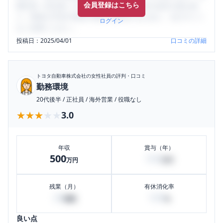
会員登録はこちら
輩社員（元社員）の口コミを通して、本当の会社の姿を知
り、将来の不安や現在の悩みを解消するために、ぜひサイト
ログイン
をご活用ください。
投稿日：
2025/04/01
口コミの詳細
トヨタ自動車株式会社
の女性社員の評判・口コミ
勤務環境
20代後半
/
正社員
/
海外営業
/
役職なし
★★★★★
★★★★★
3.0
年収
賞与（年）
500
100
万円
万円
残業（月）
有休消化率
20
100
時間
%
良い点