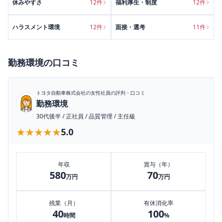
休みやすさ
12
件
福利厚生・制度
12
件
ハラスメント環境
12
件
面接・選考
11
件
勤務環境
の口コミ
トヨタ自動車株式会社
の女性社員の評判・口コミ
勤務環境
30代後半
/
正社員
/
品質管理
/
主任級
★★★★★
★★★★★
5.0
年収
賞与（年）
580
70
万円
万円
残業（月）
有休消化率
40
100
時間
%