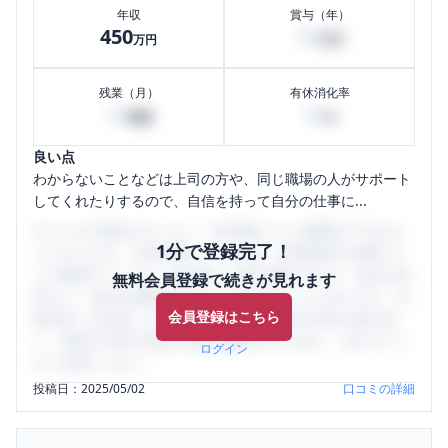
年収
賞与（年）
450
80
万円
万円
残業（月）
有休消化率
30
50
時間
%
良い点
わからないことなどは上司の方や、同じ職場の人がサポート
してくれたりするので、自信を持って自分の仕事に...
口コミを1投稿するごとに、30日間口コミの閲覧ができるよ
1分で登録完了！
うになります。SHEHUB(シーハブ)は、女性限定の企業口コ
ミの投稿サイトです。給与面・女性の働きやすさ・会社の評
無料会員登録で続きが見れます
判など、女性の転職は気にすべき点がたくさんあります。先
会員登録はこちら
輩社員（元社員）の口コミを通して、本当の会社の姿を知
り、将来の不安や現在の悩みを解消するために、ぜひサイト
ログイン
をご活用ください。
投稿日：
2025/05/02
口コミの詳細