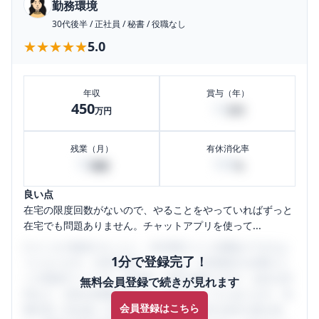
勤務環境
30代後半
/
正社員
/
秘書
/
役職なし
★★★★★
★★★★★
5.0
年収
賞与（年）
450
12
万円
万円
残業（月）
有休消化率
10
100
時間
%
良い点
在宅の限度回数がないので、やることをやっていればずっと
在宅でも問題ありません。チャットアプリを使って...
口コミを1投稿するごとに、30日間口コミの閲覧ができるよ
1分で登録完了！
うになります。SHEHUB(シーハブ)は、女性限定の企業口コ
ミの投稿サイトです。給与面・女性の働きやすさ・会社の評
無料会員登録で続きが見れます
判など、女性の転職は気にすべき点がたくさんあります。先
会員登録はこちら
輩社員（元社員）の口コミを通して、本当の会社の姿を知