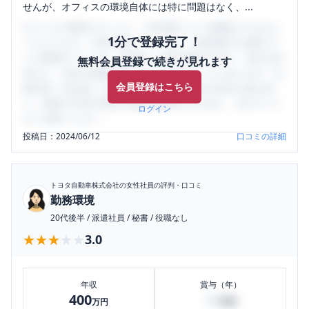
せんが、オフィスの環境自体には特に問題はなく、...
口コミを1投稿するごとに、30日間口コミの閲覧ができるよ
1分で登録完了！
うになります。SHEHUB(シーハブ)は、女性限定の企業口コ
ミの投稿サイトです。給与面・女性の働きやすさ・会社の評
無料会員登録で続きが見れます
判など、女性の転職は気にすべき点がたくさんあります。先
会員登録はこちら
輩社員（元社員）の口コミを通して、本当の会社の姿を知
り、将来の不安や現在の悩みを解消するために、ぜひサイト
ログイン
をご活用ください。
投稿日：
2024/06/12
口コミの詳細
トヨタ自動車株式会社
の女性社員の評判・口コミ
勤務環境
20代後半
/
派遣社員
/
秘書
/
役職なし
★★★★★
★★★★★
3.0
年収
賞与（年）
400
30
万円
万円