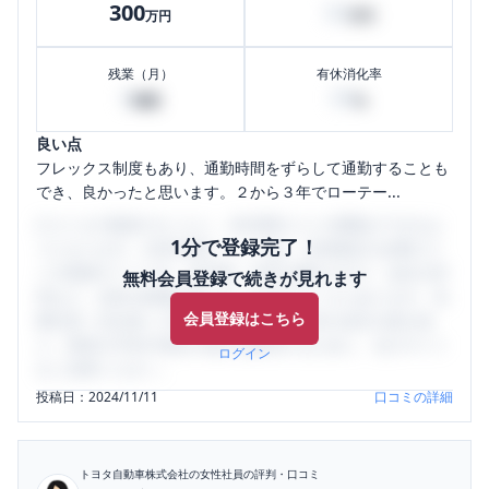
300
50
万円
万円
残業（月）
有休消化率
0
90
時間
%
良い点
フレックス制度もあり、通勤時間をずらして通勤することも
でき、良かったと思います。２から３年でローテー...
口コミを1投稿するごとに、30日間口コミの閲覧ができるよ
1分で登録完了！
うになります。SHEHUB(シーハブ)は、女性限定の企業口コ
ミの投稿サイトです。給与面・女性の働きやすさ・会社の評
無料会員登録で続きが見れます
判など、女性の転職は気にすべき点がたくさんあります。先
会員登録はこちら
輩社員（元社員）の口コミを通して、本当の会社の姿を知
り、将来の不安や現在の悩みを解消するために、ぜひサイト
ログイン
をご活用ください。
投稿日：
2024/11/11
口コミの詳細
トヨタ自動車株式会社
の女性社員の評判・口コミ