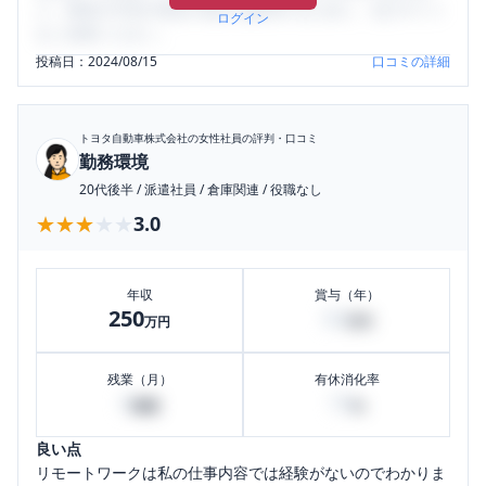
り、将来の不安や現在の悩みを解消するために、ぜひサイト
ログイン
をご活用ください。
投稿日：
2024/08/15
口コミの詳細
トヨタ自動車株式会社
の女性社員の評判・口コミ
勤務環境
20代後半
/
派遣社員
/
倉庫関連
/
役職なし
★★★★★
★★★★★
3.0
年収
賞与（年）
250
50
万円
万円
残業（月）
有休消化率
0
70
時間
%
良い点
リモートワークは私の仕事内容では経験がないのでわかりま