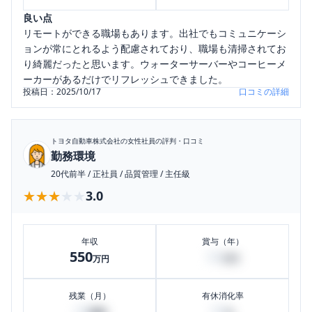
良い点
リモートができる職場もあります。出社でもコミュニケーシ
ョンが常にとれるよう配慮されており、職場も清掃されてお
り綺麗だったと思います。ウォーターサーバーやコーヒーメ
ーカーがあるだけでリフレッシュできました。
投稿日：
2025/10/17
口コミの詳細
トヨタ自動車株式会社
の女性社員の評判・口コミ
勤務環境
20代前半
/
正社員
/
品質管理
/
主任級
★★★★★
★★★★★
3.0
年収
賞与（年）
550
50
万円
万円
残業（月）
有休消化率
20
50