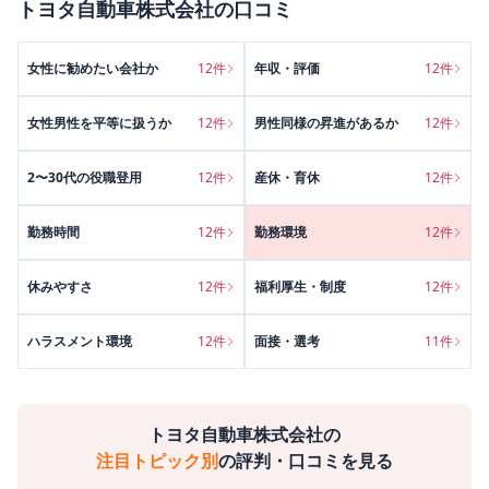
トヨタ自動車株式会社
の口コミ
女性に勧めたい会社か
12
件
年収・評価
12
件
女性男性を平等に扱うか
12
件
男性同様の昇進があるか
12
件
2〜30代の役職登用
12
件
産休・育休
12
件
勤務時間
12
件
勤務環境
12
件
休みやすさ
12
件
福利厚生・制度
12
件
ハラスメント環境
12
件
面接・選考
11
件
トヨタ自動車株式会社
の
注目トピック別
の評判・口コミを見る