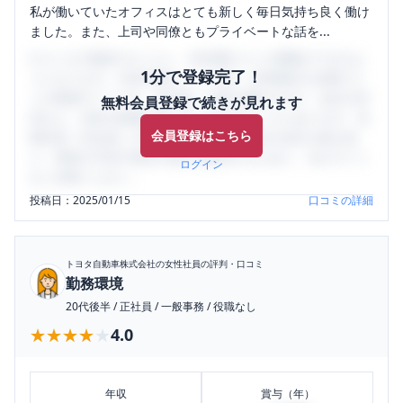
私が働いていたオフィスはとても新しく毎日気持ち良く働け
ました。また、上司や同僚ともプライベートな話を...
口コミを1投稿するごとに、30日間口コミの閲覧ができるよ
1分で登録完了！
うになります。SHEHUB(シーハブ)は、女性限定の企業口コ
ミの投稿サイトです。給与面・女性の働きやすさ・会社の評
無料会員登録で続きが見れます
判など、女性の転職は気にすべき点がたくさんあります。先
会員登録はこちら
輩社員（元社員）の口コミを通して、本当の会社の姿を知
り、将来の不安や現在の悩みを解消するために、ぜひサイト
ログイン
をご活用ください。
投稿日：
2025/01/15
口コミの詳細
トヨタ自動車株式会社
の女性社員の評判・口コミ
勤務環境
20代後半
/
正社員
/
一般事務
/
役職なし
★★★★★
★★★★★
4.0
年収
賞与（年）