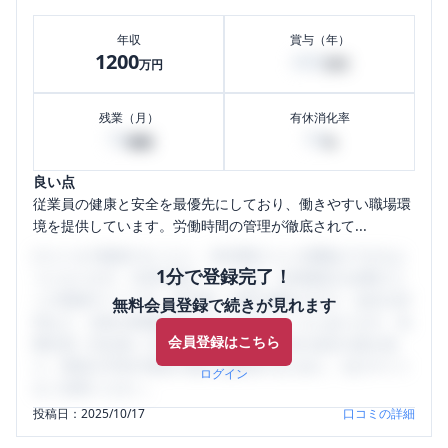
年収
賞与（年）
1200
400
万円
万円
残業（月）
有休消化率
70
70
時間
%
良い点
従業員の健康と安全を最優先にしており、働きやすい職場環
境を提供しています。労働時間の管理が徹底されて...
口コミを1投稿するごとに、30日間口コミの閲覧ができるよ
1分で登録完了！
うになります。SHEHUB(シーハブ)は、女性限定の企業口コ
ミの投稿サイトです。給与面・女性の働きやすさ・会社の評
無料会員登録で続きが見れます
判など、女性の転職は気にすべき点がたくさんあります。先
会員登録はこちら
輩社員（元社員）の口コミを通して、本当の会社の姿を知
り、将来の不安や現在の悩みを解消するために、ぜひサイト
ログイン
をご活用ください。
投稿日：
2025/10/17
口コミの詳細