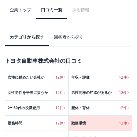
企業トップ
口コミ一覧
採用情報
カテゴリから探す
回答者から探す
トヨタ自動車株式会社
の口コミ
女性に勧めたい会社か
12
件
年収・評価
12
件
女性男性を平等に扱うか
12
件
男性同様の昇進があるか
12
件
2〜30代の役職登用
12
件
産休・育休
12
件
勤務時間
12
件
勤務環境
12
件