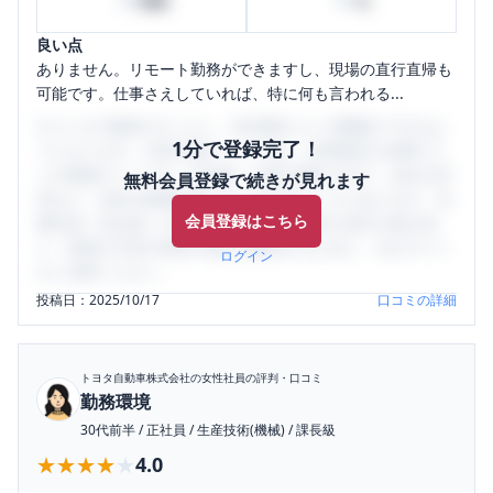
時間
%
良い点
ありません。リモート勤務ができますし、現場の直行直帰も
可能です。仕事さえしていれば、特に何も言われる...
口コミを1投稿するごとに、30日間口コミの閲覧ができるよ
1分で登録完了！
うになります。SHEHUB(シーハブ)は、女性限定の企業口コ
ミの投稿サイトです。給与面・女性の働きやすさ・会社の評
無料会員登録で続きが見れます
判など、女性の転職は気にすべき点がたくさんあります。先
会員登録はこちら
輩社員（元社員）の口コミを通して、本当の会社の姿を知
り、将来の不安や現在の悩みを解消するために、ぜひサイト
ログイン
をご活用ください。
投稿日：
2025/10/17
口コミの詳細
トヨタ自動車株式会社
の女性社員の評判・口コミ
勤務環境
30代前半
/
正社員
/
生産技術(機械)
/
課長級
★★★★★
★★★★★
4.0