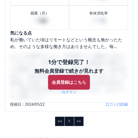
残業（月）
有休消化率
10
100
時間
%
気になる点
私が働いていた頃はリモートなどという概念も無かったた
め、そのような多様な働き方はありませんでした。毎...
口コミを1投稿するごとに、30日間口コミの閲覧ができるよ
1分で登録完了！
うになります。SHEHUB(シーハブ)は、女性限定の企業口コ
ミの投稿サイトです。給与面・女性の働きやすさ・会社の評
無料会員登録で続きが見れます
判など、女性の転職は気にすべき点がたくさんあります。先
会員登録はこちら
輩社員（元社員）の口コミを通して、本当の会社の姿を知
り、将来の不安や現在の悩みを解消するために、ぜひサイト
ログイン
をご活用ください。
投稿日：
2024/05/22
口コミの詳細
<<
1
>>