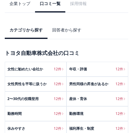
企業トップ
口コミ一覧
採用情報
カテゴリから探す
回答者から探す
トヨタ自動車株式会社
の口コミ
女性に勧めたい会社か
12
件
年収・評価
12
件
女性男性を平等に扱うか
12
件
男性同様の昇進があるか
12
件
2〜30代の役職登用
12
件
産休・育休
12
件
勤務時間
12
件
勤務環境
12
件
休みやすさ
12
件
福利厚生・制度
12
件