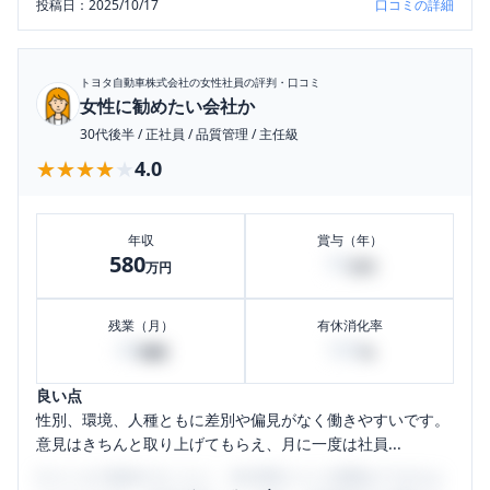
投稿日：
2025/10/17
口コミの詳細
トヨタ自動車株式会社
の女性社員の評判・口コミ
女性に勧めたい会社か
30代後半
/
正社員
/
品質管理
/
主任級
★★★★★
★★★★★
4.0
年収
賞与（年）
580
70
万円
万円
残業（月）
有休消化率
40
100
時間
%
良い点
性別、環境、人種ともに差別や偏見がなく働きやすいです。
意見はきちんと取り上げてもらえ、月に一度は社員...
口コミを1投稿するごとに、30日間口コミの閲覧ができるよ