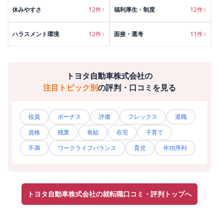
休みやすさ
12
件
福利厚生・制度
12
件
ハラスメント環境
12
件
面接・選考
11
件
トヨタ自動車株式会社
の
注目トピック別
の評判・口コミを見る
役員
ボーナス
評価
フレックス
退職
資格
残業
有給
在宅
子育て
不満
ワークライフバランス
育児
年功序列
トヨタ自動車株式会社の就転職口コミ・評判トップへ