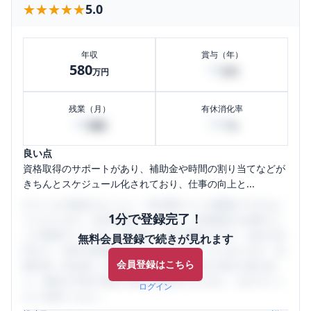
★★★★★
★★★★★
5.0
年収
賞与（年）
580
70
万円
万円
残業（月）
有休消化率
40
100
時間
%
良い点
資格取得のサポートがあり、補助金や時間の割り当てなどが
きちんとスケジュール化されており、仕事の向上と...
口コミを1投稿するごとに、30日間口コミの閲覧ができるよ
1分で登録完了！
うになります。SHEHUB(シーハブ)は、女性限定の企業口コ
ミの投稿サイトです。給与面・女性の働きやすさ・会社の評
無料会員登録で続きが見れます
判など、女性の転職は気にすべき点がたくさんあります。先
会員登録はこちら
輩社員（元社員）の口コミを通して、本当の会社の姿を知
り、将来の不安や現在の悩みを解消するために、ぜひサイト
ログイン
をご活用ください。