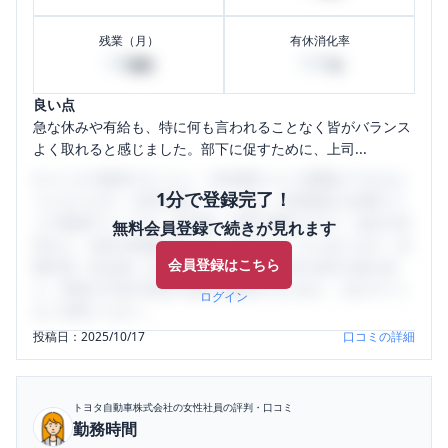
残業（月）
有休消化率
40
100
時間
%
良い点
急な休みや有給も、特に何も言われることなく皆がバランス
よく取れると感じました。部下に促すために、上司...
口コミを1投稿するごとに、30日間口コミの閲覧ができるよ
1分で登録完了！
うになります。SHEHUB(シーハブ)は、女性限定の企業口コ
ミの投稿サイトです。給与面・女性の働きやすさ・会社の評
無料会員登録で続きが見れます
判など、女性の転職は気にすべき点がたくさんあります。先
会員登録はこちら
輩社員（元社員）の口コミを通して、本当の会社の姿を知
り、将来の不安や現在の悩みを解消するために、ぜひサイト
ログイン
をご活用ください。
投稿日：
2025/10/17
口コミの詳細
トヨタ自動車株式会社
の女性社員の評判・口コミ
勤務時間