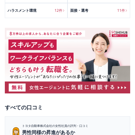
ハラスメント環境
12
件
面接・選考
11
件
すべて
の口コミ
トヨタ自動車株式会社
の女性社員の評判・口コミ
男性同様の昇進があるか