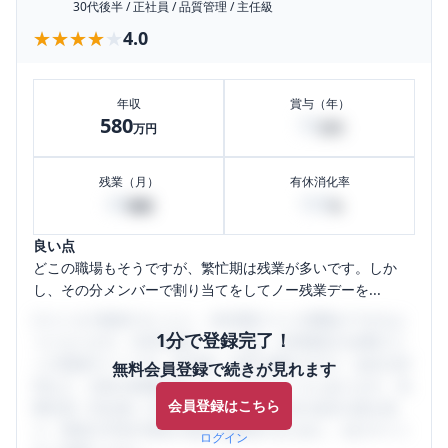
30代後半
/
正社員
/
品質管理
/
主任級
★★★★★
★★★★★
4.0
年収
賞与（年）
580
70
万円
万円
残業（月）
有休消化率
40
100
時間
%
良い点
どこの職場もそうですが、繁忙期は残業が多いです。しか
し、その分メンバーで割り当てをしてノー残業デーを...
口コミを1投稿するごとに、30日間口コミの閲覧ができるよ
1分で登録完了！
うになります。SHEHUB(シーハブ)は、女性限定の企業口コ
ミの投稿サイトです。給与面・女性の働きやすさ・会社の評
無料会員登録で続きが見れます
判など、女性の転職は気にすべき点がたくさんあります。先
会員登録はこちら
輩社員（元社員）の口コミを通して、本当の会社の姿を知
り、将来の不安や現在の悩みを解消するために、ぜひサイト
ログイン