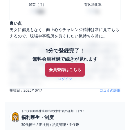
残業（月）
有休消化率
40
100
時間
%
良い点
男女に偏見もなく、向上心やチャレンジ精神は常に見てもら
えるので、現場や事務所を良くしたい気持ちを常に...
口コミを1投稿するごとに、30日間口コミの閲覧ができるよ
1分で登録完了！
うになります。SHEHUB(シーハブ)は、女性限定の企業口コ
ミの投稿サイトです。給与面・女性の働きやすさ・会社の評
無料会員登録で続きが見れます
判など、女性の転職は気にすべき点がたくさんあります。先
会員登録はこちら
輩社員（元社員）の口コミを通して、本当の会社の姿を知
り、将来の不安や現在の悩みを解消するために、ぜひサイト
ログイン
をご活用ください。
投稿日：
2025/10/17
口コミの詳細
トヨタ自動車株式会社
の女性社員の評判・口コミ
福利厚生・制度
30代後半
/
正社員
/
品質管理
/
主任級