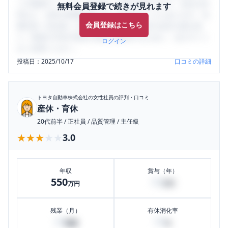
ミの投稿サイトです。給与面・女性の働きやすさ・会社の評
無料会員登録で続きが見れます
判など、女性の転職は気にすべき点がたくさんあります。先
会員登録はこちら
輩社員（元社員）の口コミを通して、本当の会社の姿を知
り、将来の不安や現在の悩みを解消するために、ぜひサイト
ログイン
をご活用ください。
投稿日：
2025/10/17
口コミの詳細
トヨタ自動車株式会社
の女性社員の評判・口コミ
産休・育休
20代前半
/
正社員
/
品質管理
/
主任級
★★★★★
★★★★★
3.0
年収
賞与（年）
550
50
万円
万円
残業（月）
有休消化率
20
50
時間
%