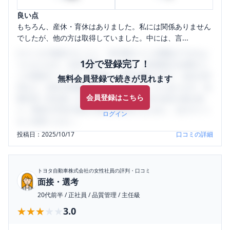
良い点
もちろん、産休・育休はありました。私には関係ありません
でしたが、他の方は取得していました。中には、言...
口コミを1投稿するごとに、30日間口コミの閲覧ができるよ
1分で登録完了！
うになります。SHEHUB(シーハブ)は、女性限定の企業口コ
ミの投稿サイトです。給与面・女性の働きやすさ・会社の評
無料会員登録で続きが見れます
判など、女性の転職は気にすべき点がたくさんあります。先
会員登録はこちら
輩社員（元社員）の口コミを通して、本当の会社の姿を知
り、将来の不安や現在の悩みを解消するために、ぜひサイト
ログイン
をご活用ください。
投稿日：
2025/10/17
口コミの詳細
トヨタ自動車株式会社
の女性社員の評判・口コミ
面接・選考
20代前半
/
正社員
/
品質管理
/
主任級
★★★★★
★★★★★
3.0