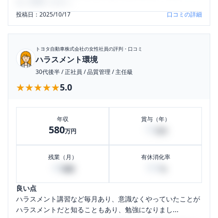
をご活用ください。
投稿日：
2025/10/17
口コミの詳細
トヨタ自動車株式会社
の女性社員の評判・口コミ
ハラスメント環境
30代後半
/
正社員
/
品質管理
/
主任級
★★★★★
★★★★★
5.0
年収
賞与（年）
580
70
万円
万円
残業（月）
有休消化率
40
100
時間
%
良い点
ハラスメント講習など毎月あり、意識なくやっていたことが
ハラスメントだと知ることもあり、勉強になりまし...