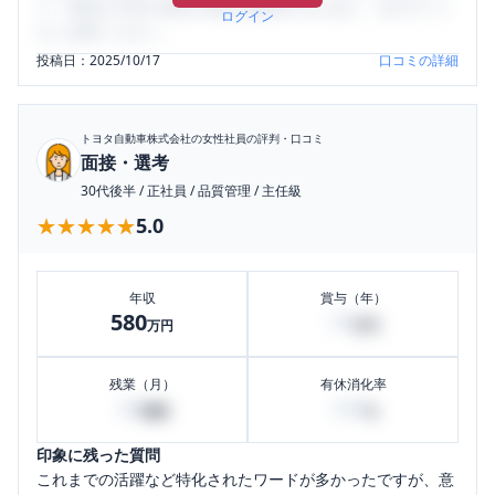
り、将来の不安や現在の悩みを解消するために、ぜひサイト
ログイン
をご活用ください。
投稿日：
2025/10/17
口コミの詳細
トヨタ自動車株式会社
の女性社員の評判・口コミ
面接・選考
30代後半
/
正社員
/
品質管理
/
主任級
★★★★★
★★★★★
5.0
年収
賞与（年）
580
70
万円
万円
残業（月）
有休消化率
40
100
時間
%
印象に残った質問
これまでの活躍など特化されたワードが多かったですが、意