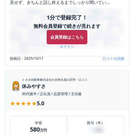
見せず、きちんと話し終えるまでしっかり聞いてい...
口コミを1投稿するごとに、30日間口コミの閲覧ができるよ
1分で登録完了！
うになります。SHEHUB(シーハブ)は、女性限定の企業口コ
ミの投稿サイトです。給与面・女性の働きやすさ・会社の評
無料会員登録で続きが見れます
判など、女性の転職は気にすべき点がたくさんあります。先
会員登録はこちら
輩社員（元社員）の口コミを通して、本当の会社の姿を知
り、将来の不安や現在の悩みを解消するために、ぜひサイト
ログイン
をご活用ください。
投稿日：
2025/10/17
口コミの詳細
トヨタ自動車株式会社
の女性社員の評判・口コミ
休みやすさ
30代後半
/
正社員
/
品質管理
/
主任級
★★★★★
★★★★★
5.0
年収
賞与（年）
580
70
万円
万円