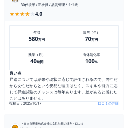
30代後半
/
正社員
/
品質管理
/
主任級
★★★★★
★★★★★
4.0
年収
賞与（年）
580
70
万円
万円
残業（月）
有休消化率
40
100
時間
%
良い点
昇進については結果や現状に応じて評価されるので、男性だ
から女性だからという安易な理由はなく、スキルや能力に応
じて昇進試験のチャンスは毎年あります。差があると感じた
ことはありません。
投稿日：
2025/10/17
口コミの詳細
トヨタ自動車株式会社
の女性社員の評判・口コミ