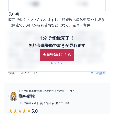
40
100
時間
%
良い点
時短で働くママさんもいますし、妊娠後の産休申請や手続き
は簡素で、周りからも苦情などはなく、産休・育休...
口コミを1投稿するごとに、30日間口コミの閲覧ができるよ
1分で登録完了！
うになります。SHEHUB(シーハブ)は、女性限定の企業口コ
ミの投稿サイトです。給与面・女性の働きやすさ・会社の評
無料会員登録で続きが見れます
判など、女性の転職は気にすべき点がたくさんあります。先
会員登録はこちら
輩社員（元社員）の口コミを通して、本当の会社の姿を知
り、将来の不安や現在の悩みを解消するために、ぜひサイト
ログイン
をご活用ください。
投稿日：
2025/10/17
口コミの詳細
トヨタ自動車株式会社
の女性社員の評判・口コミ
勤務環境
30代後半
/
正社員
/
品質管理
/
主任級
★★★★★
★★★★★
5.0