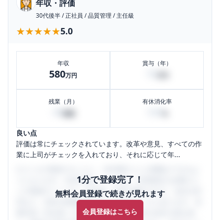
年収・評価
30代後半
/
正社員
/
品質管理
/
主任級
★★★★★
★★★★★
5.0
年収
賞与（年）
580
70
万円
万円
残業（月）
有休消化率
40
100
時間
%
良い点
評価は常にチェックされています。改革や意見、すべての作
業に上司がチェックを入れており、それに応じて年...
口コミを1投稿するごとに、30日間口コミの閲覧ができるよ
1分で登録完了！
うになります。SHEHUB(シーハブ)は、女性限定の企業口コ
ミの投稿サイトです。給与面・女性の働きやすさ・会社の評
無料会員登録で続きが見れます
判など、女性の転職は気にすべき点がたくさんあります。先
会員登録はこちら
輩社員（元社員）の口コミを通して、本当の会社の姿を知