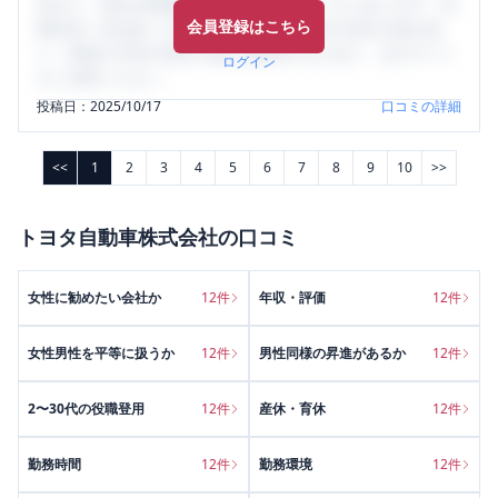
判など、女性の転職は気にすべき点がたくさんあります。先
会員登録はこちら
輩社員（元社員）の口コミを通して、本当の会社の姿を知
り、将来の不安や現在の悩みを解消するために、ぜひサイト
ログイン
をご活用ください。
投稿日：
2025/10/17
口コミの詳細
<<
1
2
3
4
5
6
7
8
9
10
>>
トヨタ自動車株式会社
の口コミ
女性に勧めたい会社か
12
件
年収・評価
12
件
女性男性を平等に扱うか
12
件
男性同様の昇進があるか
12
件
2〜30代の役職登用
12
件
産休・育休
12
件
勤務時間
12
件
勤務環境
12
件