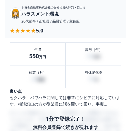
トヨタ自動車株式会社
の女性社員の評判・口コミ
ハラスメント環境
20代前半
/
正社員
/
品質管理
/
主任級
★★★★★
★★★★★
5.0
年収
賞与（年）
550
50
万円
万円
残業（月）
有休消化率
20
50
時間
%
良い点
セクハラ、パワハラに関しては非常にシビアに対応していま
す。相談窓口の方が従業員に話を聞いて回り、事実...
口コミを1投稿するごとに、30日間口コミの閲覧ができるよ
1分で登録完了！
うになります。SHEHUB(シーハブ)は、女性限定の企業口コ
ミの投稿サイトです。給与面・女性の働きやすさ・会社の評
無料会員登録で続きが見れます