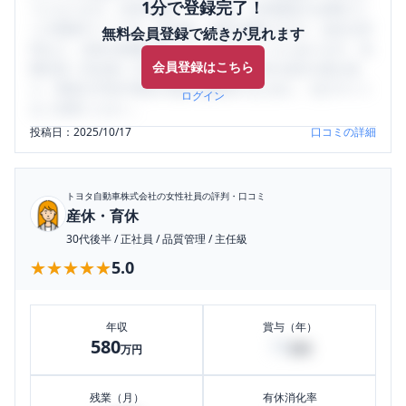
1分で登録完了！
うになります。SHEHUB(シーハブ)は、女性限定の企業口コ
ミの投稿サイトです。給与面・女性の働きやすさ・会社の評
無料会員登録で続きが見れます
判など、女性の転職は気にすべき点がたくさんあります。先
会員登録はこちら
輩社員（元社員）の口コミを通して、本当の会社の姿を知
り、将来の不安や現在の悩みを解消するために、ぜひサイト
ログイン
をご活用ください。
投稿日：
2025/10/17
口コミの詳細
トヨタ自動車株式会社
の女性社員の評判・口コミ
産休・育休
30代後半
/
正社員
/
品質管理
/
主任級
★★★★★
★★★★★
5.0
年収
賞与（年）
580
70
万円
万円
残業（月）
有休消化率