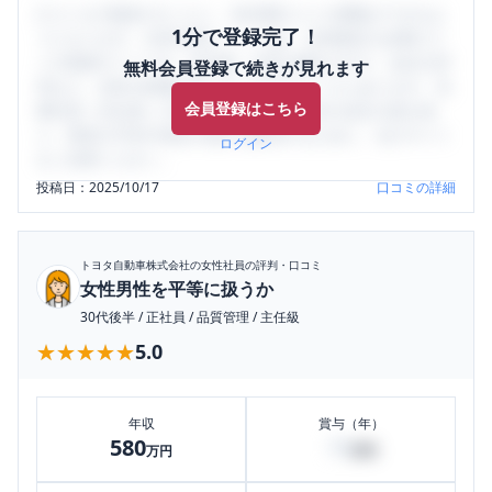
口コミを1投稿するごとに、30日間口コミの閲覧ができるよ
1分で登録完了！
うになります。SHEHUB(シーハブ)は、女性限定の企業口コ
ミの投稿サイトです。給与面・女性の働きやすさ・会社の評
無料会員登録で続きが見れます
判など、女性の転職は気にすべき点がたくさんあります。先
会員登録はこちら
輩社員（元社員）の口コミを通して、本当の会社の姿を知
り、将来の不安や現在の悩みを解消するために、ぜひサイト
ログイン
をご活用ください。
投稿日：
2025/10/17
口コミの詳細
トヨタ自動車株式会社
の女性社員の評判・口コミ
女性男性を平等に扱うか
30代後半
/
正社員
/
品質管理
/
主任級
★★★★★
★★★★★
5.0
年収
賞与（年）
580
70
万円
万円