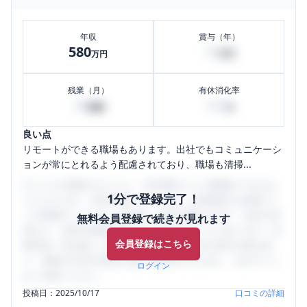
年収
賞与（年）
580
70
万円
万円
残業（月）
有休消化率
40
100
時間
%
良い点
リモートができる職場もあります。出社でもコミュニケーシ
ョンが常にとれるよう配慮されており、職場も清掃...
口コミを1投稿するごとに、30日間口コミの閲覧ができるよ
1分で登録完了！
うになります。SHEHUB(シーハブ)は、女性限定の企業口コ
ミの投稿サイトです。給与面・女性の働きやすさ・会社の評
無料会員登録で続きが見れます
判など、女性の転職は気にすべき点がたくさんあります。先
会員登録はこちら
輩社員（元社員）の口コミを通して、本当の会社の姿を知
り、将来の不安や現在の悩みを解消するために、ぜひサイト
ログイン
をご活用ください。
投稿日：
2025/10/17
口コミの詳細