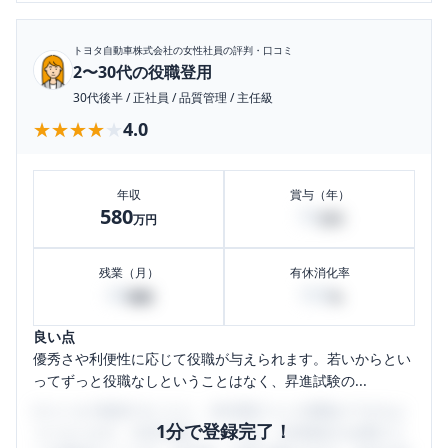
トヨタ自動車株式会社
の女性社員の評判・口コミ
2〜30代の役職登用
30代後半
/
正社員
/
品質管理
/
主任級
★★★★★
★★★★★
4.0
年収
賞与（年）
580
70
万円
万円
残業（月）
有休消化率
40
100
時間
%
良い点
優秀さや利便性に応じて役職が与えられます。若いからとい
ってずっと役職なしということはなく、昇進試験の...
口コミを1投稿するごとに、30日間口コミの閲覧ができるよ
1分で登録完了！
うになります。SHEHUB(シーハブ)は、女性限定の企業口コ