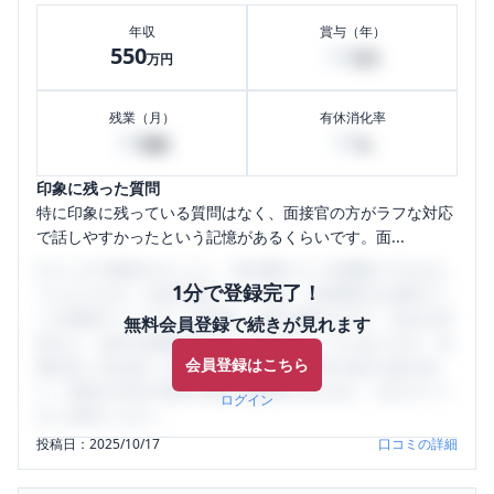
年収
賞与（年）
550
50
万円
万円
残業（月）
有休消化率
20
50
時間
%
印象に残った質問
特に印象に残っている質問はなく、面接官の方がラフな対応
で話しやすかったという記憶があるくらいです。面...
口コミを1投稿するごとに、30日間口コミの閲覧ができるよ
1分で登録完了！
うになります。SHEHUB(シーハブ)は、女性限定の企業口コ
ミの投稿サイトです。給与面・女性の働きやすさ・会社の評
無料会員登録で続きが見れます
判など、女性の転職は気にすべき点がたくさんあります。先
会員登録はこちら
輩社員（元社員）の口コミを通して、本当の会社の姿を知
り、将来の不安や現在の悩みを解消するために、ぜひサイト
ログイン
をご活用ください。
投稿日：
2025/10/17
口コミの詳細