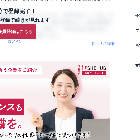
分で登録完了！
閲覧ができるようになります。SHEHUB(シーハブ)は、女
会
登録で続きが見れます
与面・女性の働きやすさ・会社の評判など、女性の転職は
員（元社員）の口コミを通して、本当の会社の姿を知り、
フ
会員登録はこちら
、ぜひサイトをご活用ください。
ログイン
口コミの詳細
所
女