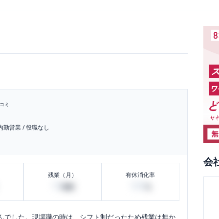
コミ
内勤営業
/
役職なし
会
残業（月）
有休消化率
10
100
時間
%
んでした。現場職の時は、シフト制だったため残業は無か