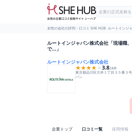
女性の会社の評判・口コミ SHE HUB
>
ルートインジ
ルートインジャパン株式会社「現場職、
で...」
ルートインジャパン株式会社
★★★★★
★★★★★
3.8
24
件
東京都
品川区
大井１丁目３５番３号
パン
企業トップ
口コミ一覧
採用情報