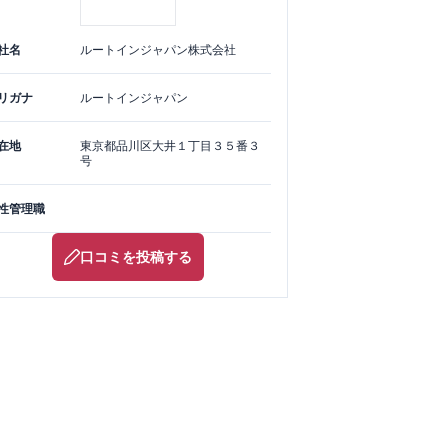
社名
ルートインジャパン株式会社
リガナ
ルートインジャパン
在地
東京都
品川区
大井１丁目３５番３
号
性管理職
口コミを投稿する