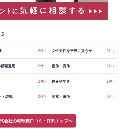
ミ
価
2
件
女性男性を平等に扱うか
2
件
の役職登用
2
件
産休・育休
2
件
2
件
休みやすさ
2
件
ント環境
2
件
面接・選考
2
件
式会社の就転職口コミ・評判トップへ