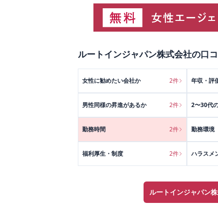
ルートインジャパン株式会社
の口コ
女性に勧めたい会社か
2
件
年収・評
男性同様の昇進があるか
2
件
2〜30代
勤務時間
2
件
勤務環境
福利厚生・制度
2
件
ハラスメ
ルートインジャパン株