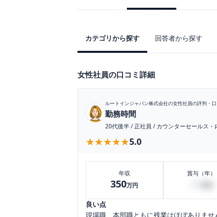
カテゴリから探す
回答者から探す
女性社員の口コミ詳細
ルートインジャパン株式会社
の女性社員の評判・口
勤務時間
20代後半
/
正社員
/
カウンターセールス・
★★★★★
★★★★★
5.0
年収
賞与（年）
350
50
万円
万円
良い点
現場職、本部職ともに残業はほぼありませ