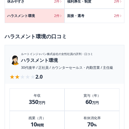
休みやすさ
2
件
福利厚生・制度
2
件
ハラスメント環境
2
件
面接・選考
2
件
ハラスメント環境
の口コミ
ルートインジャパン株式会社
の女性社員の評判・口コミ
ハラスメント環境
30代後半
/
正社員
/
カウンターセールス・内勤営業
/
主任級
★★★★★
★★★★★
2.0
年収
賞与（年）
350
60
万円
万円
残業（月）
有休消化率
10
70
時間
%