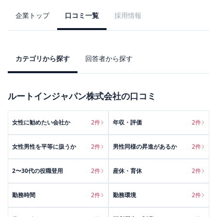
企業トップ
口コミ一覧
採用情報
カテゴリから探す
回答者から探す
ルートインジャパン株式会社
の口コミ
女性に勧めたい会社か
2
件
年収・評価
2
件
女性男性を平等に扱うか
2
件
男性同様の昇進があるか
2
件
2〜30代の役職登用
2
件
産休・育休
2
件
勤務時間
2
件
勤務環境
2
件