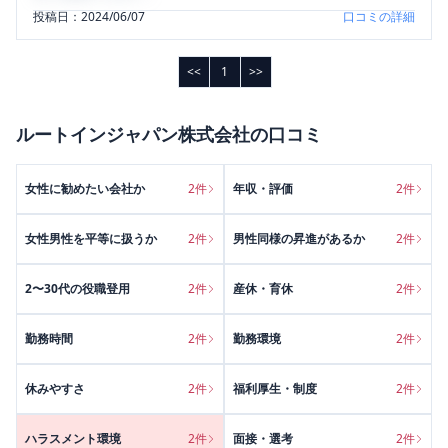
投稿日：
2024/06/07
口コミの詳細
<<
1
>>
ルートインジャパン株式会社
の口コミ
女性に勧めたい会社か
2
件
年収・評価
2
件
女性男性を平等に扱うか
2
件
男性同様の昇進があるか
2
件
2〜30代の役職登用
2
件
産休・育休
2
件
勤務時間
2
件
勤務環境
2
件
休みやすさ
2
件
福利厚生・制度
2
件
ハラスメント環境
2
件
面接・選考
2
件