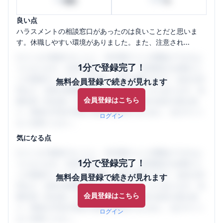
時間
%
良い点
ハラスメントの相談窓口があったのは良いことだと思いま
す。休職しやすい環境がありました。また、注意され...
口コミを1投稿するごとに、30日間口コミの閲覧ができるよ
1分で登録完了！
うになります。SHEHUB(シーハブ)は、女性限定の企業口コ
ミの投稿サイトです。給与面・女性の働きやすさ・会社の評
無料会員登録で続きが見れます
判など、女性の転職は気にすべき点がたくさんあります。先
会員登録はこちら
輩社員（元社員）の口コミを通して、本当の会社の姿を知
り、将来の不安や現在の悩みを解消するために、ぜひサイト
ログイン
をご活用ください。
気になる点
口コミを1投稿するごとに、30日間口コミの閲覧ができるよ
1分で登録完了！
うになります。SHEHUB(シーハブ)は、女性限定の企業口コ
ミの投稿サイトです。給与面・女性の働きやすさ・会社の評
無料会員登録で続きが見れます
判など、女性の転職は気にすべき点がたくさんあります。先
会員登録はこちら
輩社員（元社員）の口コミを通して、本当の会社の姿を知
り、将来の不安や現在の悩みを解消するために、ぜひサイト
ログイン
をご活用ください。