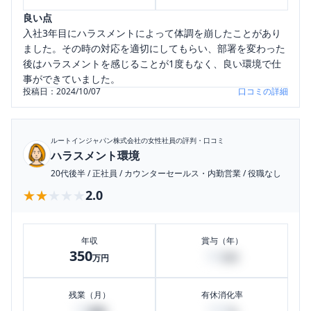
良い点
入社3年目にハラスメントによって体調を崩したことがあり
ました。その時の対応を適切にしてもらい、部署を変わった
後はハラスメントを感じることが1度もなく、良い環境で仕
事ができていました。
投稿日：
2024/10/07
口コミの詳細
ルートインジャパン株式会社
の女性社員の評判・口コミ
ハラスメント環境
20代後半
/
正社員
/
カウンターセールス・内勤営業
/
役職なし
★★★★★
★★★★★
2.0
年収
賞与（年）
350
50
万円
万円
残業（月）
有休消化率
10
100