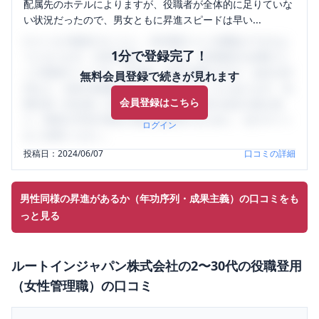
配属先のホテルによりますが、役職者が全体的に足りていな
い状況だったので、男女ともに昇進スピードは早い...
口コミを1投稿するごとに、30日間口コミの閲覧ができるよ
1分で登録完了！
うになります。SHEHUB(シーハブ)は、女性限定の企業口コ
ミの投稿サイトです。給与面・女性の働きやすさ・会社の評
無料会員登録で続きが見れます
判など、女性の転職は気にすべき点がたくさんあります。先
会員登録はこちら
輩社員（元社員）の口コミを通して、本当の会社の姿を知
り、将来の不安や現在の悩みを解消するために、ぜひサイト
ログイン
をご活用ください。
投稿日：
2024/06/07
口コミの詳細
男性同様の昇進があるか（年功序列・成果主義）の口コミをも
っと見る
ルートインジャパン株式会社
の
2〜30代の役職登用
（女性管理職）
の口コミ