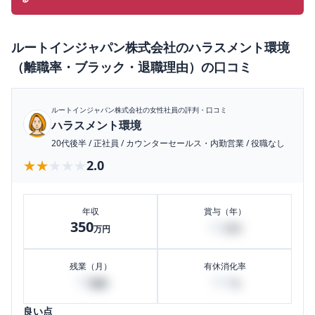
ルートインジャパン株式会社
の
ハラスメント環境
（離職率・ブラック・退職理由）
の口コミ
ルートインジャパン株式会社
の女性社員の評判・口コミ
ハラスメント環境
20代後半
/
正社員
/
カウンターセールス・内勤営業
/
役職なし
★★★★★
★★★★★
2.0
年収
賞与（年）
350
50
万円
万円
残業（月）
有休消化率
10
100
時間
%
良い点