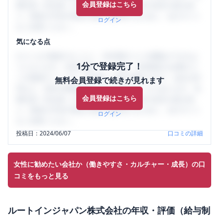
会員登録はこちら
輩社員（元社員）の口コミを通して、本当の会社の姿を知
り、将来の不安や現在の悩みを解消するために、ぜひサイト
ログイン
をご活用ください。
気になる点
口コミを1投稿するごとに、30日間口コミの閲覧ができるよ
1分で登録完了！
うになります。SHEHUB(シーハブ)は、女性限定の企業口コ
ミの投稿サイトです。給与面・女性の働きやすさ・会社の評
無料会員登録で続きが見れます
判など、女性の転職は気にすべき点がたくさんあります。先
会員登録はこちら
輩社員（元社員）の口コミを通して、本当の会社の姿を知
り、将来の不安や現在の悩みを解消するために、ぜひサイト
ログイン
をご活用ください。
投稿日：
2024/06/07
口コミの詳細
女性に勧めたい会社か（働きやすさ・カルチャー・成長）の口
コミをもっと見る
ルートインジャパン株式会社
の
年収・評価（給与制