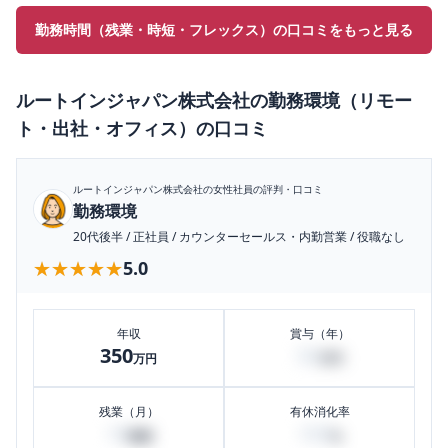
勤務時間（残業・時短・フレックス）の口コミをもっと見る
ルートインジャパン株式会社
の
勤務環境（リモー
ト・出社・オフィス）
の口コミ
ルートインジャパン株式会社
の女性社員の評判・口コミ
勤務環境
20代後半
/
正社員
/
カウンターセールス・内勤営業
/
役職なし
★★★★★
★★★★★
5.0
年収
賞与（年）
350
50
万円
万円
残業（月）
有休消化率
10
100
時間
%