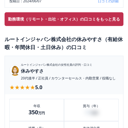
投稿日：
2024/06/07
口コミの詳細
勤務環境（リモート・出社・オフィス）の口コミをもっと見る
ルートインジャパン株式会社
の
休みやすさ（有給休
暇・年間休日・土日休み）
の口コミ
ルートインジャパン株式会社
の女性社員の評判・口コミ
休みやすさ
20代後半
/
正社員
/
カウンターセールス・内勤営業
/
役職なし
★★★★★
★★★★★
5.0
年収
賞与（年）
350
50
万円
万円