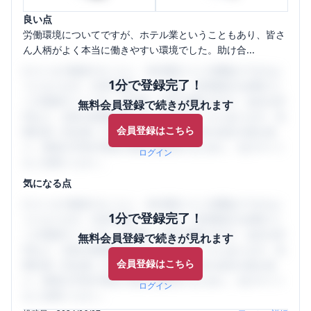
良い点
労働環境についてですが、ホテル業ということもあり、皆さ
ん人柄がよく本当に働きやすい環境でした。助け合...
口コミを1投稿するごとに、30日間口コミの閲覧ができるよ
1分で登録完了！
うになります。SHEHUB(シーハブ)は、女性限定の企業口コ
ミの投稿サイトです。給与面・女性の働きやすさ・会社の評
無料会員登録で続きが見れます
判など、女性の転職は気にすべき点がたくさんあります。先
会員登録はこちら
輩社員（元社員）の口コミを通して、本当の会社の姿を知
り、将来の不安や現在の悩みを解消するために、ぜひサイト
ログイン
をご活用ください。
気になる点
口コミを1投稿するごとに、30日間口コミの閲覧ができるよ
1分で登録完了！
うになります。SHEHUB(シーハブ)は、女性限定の企業口コ
ミの投稿サイトです。給与面・女性の働きやすさ・会社の評
無料会員登録で続きが見れます
判など、女性の転職は気にすべき点がたくさんあります。先
会員登録はこちら
輩社員（元社員）の口コミを通して、本当の会社の姿を知
り、将来の不安や現在の悩みを解消するために、ぜひサイト
ログイン
をご活用ください。