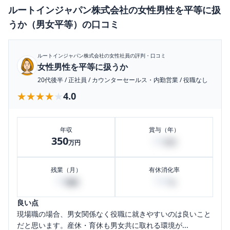
ルートインジャパン株式会社
の
女性男性を平等に扱
うか（男女平等）
の口コミ
ルートインジャパン株式会社
の女性社員の評判・口コミ
女性男性を平等に扱うか
20代後半
/
正社員
/
カウンターセールス・内勤営業
/
役職なし
★★★★★
★★★★★
4.0
年収
賞与（年）
350
50
万円
万円
残業（月）
有休消化率
10
100
時間
%
良い点
現場職の場合、男女関係なく役職に就きやすいのは良いこと
だと思います。産休・育休も男女共に取れる環境が...