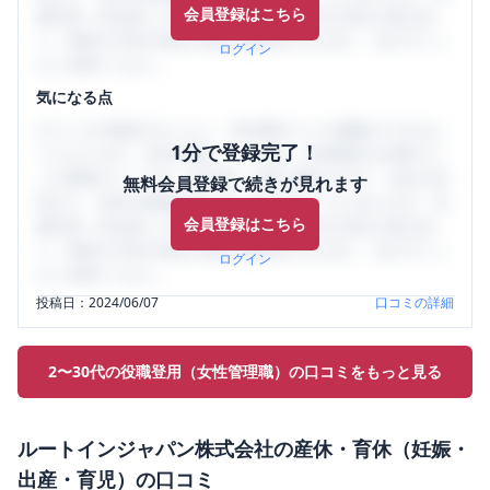
会員登録はこちら
輩社員（元社員）の口コミを通して、本当の会社の姿を知
り、将来の不安や現在の悩みを解消するために、ぜひサイト
ログイン
をご活用ください。
気になる点
口コミを1投稿するごとに、30日間口コミの閲覧ができるよ
1分で登録完了！
うになります。SHEHUB(シーハブ)は、女性限定の企業口コ
ミの投稿サイトです。給与面・女性の働きやすさ・会社の評
無料会員登録で続きが見れます
判など、女性の転職は気にすべき点がたくさんあります。先
会員登録はこちら
輩社員（元社員）の口コミを通して、本当の会社の姿を知
り、将来の不安や現在の悩みを解消するために、ぜひサイト
ログイン
をご活用ください。
投稿日：
2024/06/07
口コミの詳細
2〜30代の役職登用（女性管理職）の口コミをもっと見る
ルートインジャパン株式会社
の
産休・育休（妊娠・
出産・育児）
の口コミ