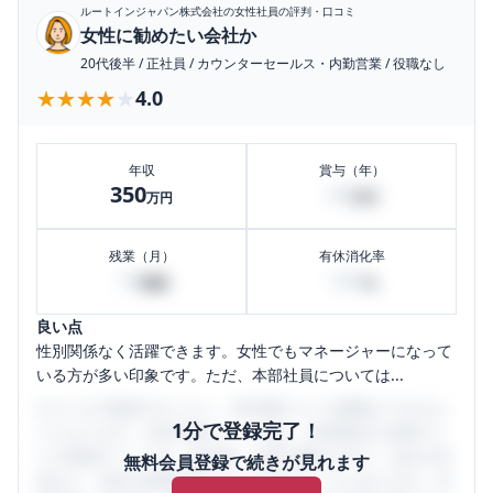
ルートインジャパン株式会社
の女性社員の評判・口コミ
女性に勧めたい会社か
20代後半
/
正社員
/
カウンターセールス・内勤営業
/
役職なし
★★★★★
★★★★★
4.0
年収
賞与（年）
350
50
万円
万円
残業（月）
有休消化率
10
100
時間
%
良い点
性別関係なく活躍できます。女性でもマネージャーになって
いる方が多い印象です。ただ、本部社員については...
口コミを1投稿するごとに、30日間口コミの閲覧ができるよ
1分で登録完了！
うになります。SHEHUB(シーハブ)は、女性限定の企業口コ
ミの投稿サイトです。給与面・女性の働きやすさ・会社の評
無料会員登録で続きが見れます
判など、女性の転職は気にすべき点がたくさんあります。先