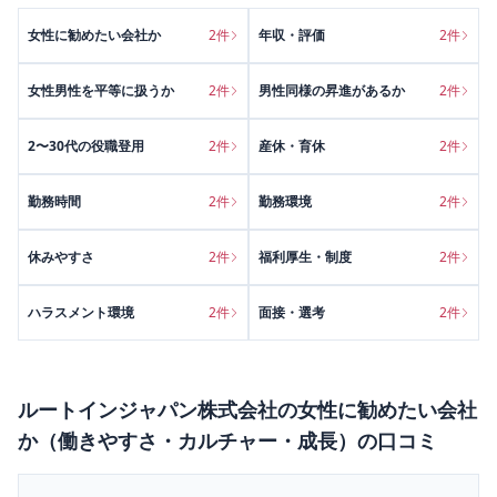
女性に勧めたい会社か
2
件
年収・評価
2
件
女性男性を平等に扱うか
2
件
男性同様の昇進があるか
2
件
2〜30代の役職登用
2
件
産休・育休
2
件
勤務時間
2
件
勤務環境
2
件
休みやすさ
2
件
福利厚生・制度
2
件
ハラスメント環境
2
件
面接・選考
2
件
ルートインジャパン株式会社
の
女性に勧めたい会社
か（働きやすさ・カルチャー・成長）
の口コミ