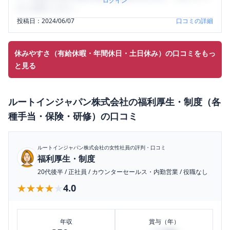
ログイン
をご活用ください。
投稿日：
2024/06/07
口コミの詳細
休みやすさ（有給休暇・年間休日・土日休み）の口コミをもっ
と見る
ルートインジャパン株式会社
の
福利厚生・制度（各
種手当・保険・研修）
の口コミ
ルートインジャパン株式会社
の女性社員の評判・口コミ
福利厚生・制度
20代後半
/
正社員
/
カウンターセールス・内勤営業
/
役職なし
★★★★★
★★★★★
4.0
年収
賞与（年）