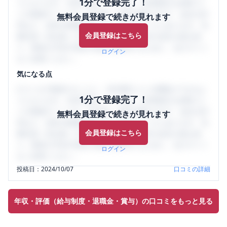
1分で登録完了！
うになります。SHEHUB(シーハブ)は、女性限定の企業口コ
ミの投稿サイトです。給与面・女性の働きやすさ・会社の評
無料会員登録で続きが見れます
判など、女性の転職は気にすべき点がたくさんあります。先
会員登録はこちら
輩社員（元社員）の口コミを通して、本当の会社の姿を知
り、将来の不安や現在の悩みを解消するために、ぜひサイト
ログイン
をご活用ください。
気になる点
口コミを1投稿するごとに、30日間口コミの閲覧ができるよ
1分で登録完了！
うになります。SHEHUB(シーハブ)は、女性限定の企業口コ
ミの投稿サイトです。給与面・女性の働きやすさ・会社の評
無料会員登録で続きが見れます
判など、女性の転職は気にすべき点がたくさんあります。先
会員登録はこちら
輩社員（元社員）の口コミを通して、本当の会社の姿を知
り、将来の不安や現在の悩みを解消するために、ぜひサイト
ログイン
をご活用ください。
投稿日：
2024/10/07
口コミの詳細
年収・評価（給与制度・退職金・賞与）の口コミをもっと見る