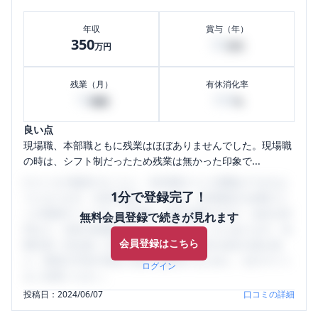
年収
賞与（年）
350
50
万円
万円
残業（月）
有休消化率
10
100
時間
%
良い点
現場職、本部職ともに残業はほぼありませんでした。現場職
の時は、シフト制だったため残業は無かった印象で...
口コミを1投稿するごとに、30日間口コミの閲覧ができるよ
1分で登録完了！
うになります。SHEHUB(シーハブ)は、女性限定の企業口コ
ミの投稿サイトです。給与面・女性の働きやすさ・会社の評
無料会員登録で続きが見れます
判など、女性の転職は気にすべき点がたくさんあります。先
会員登録はこちら
輩社員（元社員）の口コミを通して、本当の会社の姿を知
り、将来の不安や現在の悩みを解消するために、ぜひサイト
ログイン
をご活用ください。
投稿日：
2024/06/07
口コミの詳細