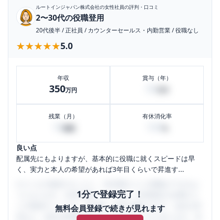
ルートインジャパン株式会社
の女性社員の評判・口コミ
2〜30代の役職登用
20代後半
/
正社員
/
カウンターセールス・内勤営業
/
役職なし
★★★★★
★★★★★
5.0
年収
賞与（年）
350
50
万円
万円
残業（月）
有休消化率
10
100
時間
%
良い点
配属先にもよりますが、基本的に役職に就くスピードは早
く、実力と本人の希望があれば3年目くらいで昇進す...
口コミを1投稿するごとに、30日間口コミの閲覧ができるよ
1分で登録完了！
うになります。SHEHUB(シーハブ)は、女性限定の企業口コ
ミの投稿サイトです。給与面・女性の働きやすさ・会社の評
無料会員登録で続きが見れます
判など、女性の転職は気にすべき点がたくさんあります。先