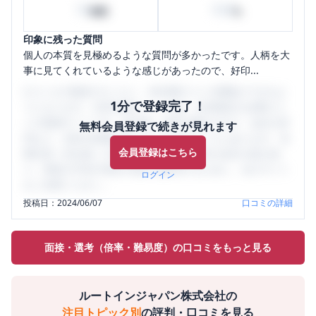
10
100
時間
%
印象に残った質問
個人の本質を見極めるような質問が多かったです。人柄を大
事に見てくれているような感じがあったので、好印...
口コミを1投稿するごとに、30日間口コミの閲覧ができるよ
1分で登録完了！
うになります。SHEHUB(シーハブ)は、女性限定の企業口コ
ミの投稿サイトです。給与面・女性の働きやすさ・会社の評
無料会員登録で続きが見れます
判など、女性の転職は気にすべき点がたくさんあります。先
会員登録はこちら
輩社員（元社員）の口コミを通して、本当の会社の姿を知
り、将来の不安や現在の悩みを解消するために、ぜひサイト
ログイン
をご活用ください。
投稿日：
2024/06/07
口コミの詳細
面接・選考（倍率・難易度）の口コミをもっと見る
ルートインジャパン株式会社
の
注目トピック別
の評判・口コミを見る