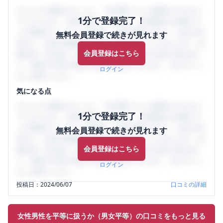
口コミを1投稿するごとに、30日間口コミの閲覧ができるよ
1分で登録完了！
うになります。SHEHUB(シーハブ)は、女性限定の企業口コ
ミの投稿サイトです。給与面・女性の働きやすさ・会社の評
無料会員登録で続きが見れます
判など、女性の転職は気にすべき点がたくさんあります。先
会員登録はこちら
輩社員（元社員）の口コミを通して、本当の会社の姿を知
り、将来の不安や現在の悩みを解消するために、ぜひサイト
ログイン
をご活用ください。
気になる点
口コミを1投稿するごとに、30日間口コミの閲覧ができるよ
1分で登録完了！
うになります。SHEHUB(シーハブ)は、女性限定の企業口コ
ミの投稿サイトです。給与面・女性の働きやすさ・会社の評
無料会員登録で続きが見れます
判など、女性の転職は気にすべき点がたくさんあります。先
会員登録はこちら
輩社員（元社員）の口コミを通して、本当の会社の姿を知
り、将来の不安や現在の悩みを解消するために、ぜひサイト
ログイン
をご活用ください。
投稿日：
2024/06/07
口コミの詳細
女性男性を平等に扱うか（男女平等）の口コミをもっと見る