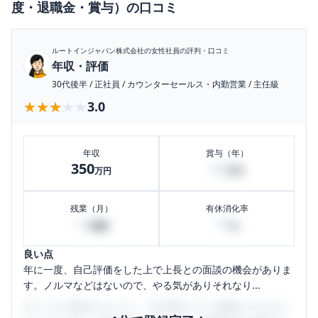
度・退職金・賞与）
の口コミ
ルートインジャパン株式会社
の女性社員の評判・口コミ
年収・評価
30代後半
/
正社員
/
カウンターセールス・内勤営業
/
主任級
★★★★★
★★★★★
3.0
年収
賞与（年）
350
60
万円
万円
残業（月）
有休消化率
10
70
時間
%
良い点
年に一度、自己評価をした上で上長との面談の機会がありま
す。ノルマなどはないので、やる気がありそれなり...
口コミを1投稿するごとに、30日間口コミの閲覧ができるよ