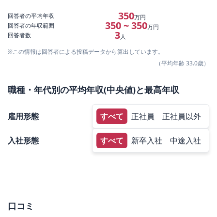
350
回答者の平均年収
万円
350 ~ 350
回答者の年収範囲
万円
3
回答者数
人
※この情報は回答者による投稿データから算出しています。
（平均年齢
33.0
歳）
職種・年代別の平均年収(中央値)と最高年収
雇用形態
すべて
正社員
正社員以外
入社形態
すべて
新卒入社
中途入社
口コミ