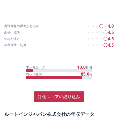
〇
4.0
男性同様の昇進があるか
●
●
●
●
〇
4.5
面接・選考
●
●
●
●
〇
4.5
休みやすさ
●
●
●
●
〇
4.5
福利厚生・制度
●
●
●
●
10.0
平均残業（月）
時間
85.0
有休消化率
%
評価スコアの絞り込み
ルートインジャパン株式会社
の年収データ