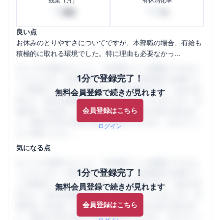
残業（月）
有休消化率
10
100
時間
%
良い点
お休みのとりやすさについてですが、本部職の場合、有給も
積極的に取れる環境でした。特に理由も必要なかっ...
口コミを1投稿するごとに、30日間口コミの閲覧ができるよ
1分で登録完了！
うになります。SHEHUB(シーハブ)は、女性限定の企業口コ
ミの投稿サイトです。給与面・女性の働きやすさ・会社の評
無料会員登録で続きが見れます
判など、女性の転職は気にすべき点がたくさんあります。先
会員登録はこちら
輩社員（元社員）の口コミを通して、本当の会社の姿を知
り、将来の不安や現在の悩みを解消するために、ぜひサイト
ログイン
をご活用ください。
気になる点
口コミを1投稿するごとに、30日間口コミの閲覧ができるよ
1分で登録完了！
うになります。SHEHUB(シーハブ)は、女性限定の企業口コ
ミの投稿サイトです。給与面・女性の働きやすさ・会社の評
無料会員登録で続きが見れます
判など、女性の転職は気にすべき点がたくさんあります。先
会員登録はこちら
輩社員（元社員）の口コミを通して、本当の会社の姿を知
り、将来の不安や現在の悩みを解消するために、ぜひサイト