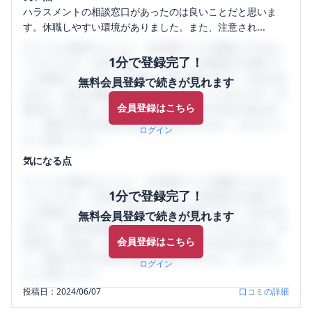
ハラスメントの相談窓口があったのは良いことだと思いま
す。休職しやすい環境がありました。また、注意され...
口コミを1投稿するごとに、30日間口コミの閲覧ができるよ
1分で登録完了！
うになります。SHEHUB(シーハブ)は、女性限定の企業口コ
ミの投稿サイトです。給与面・女性の働きやすさ・会社の評
無料会員登録で続きが見れます
判など、女性の転職は気にすべき点がたくさんあります。先
会員登録はこちら
輩社員（元社員）の口コミを通して、本当の会社の姿を知
り、将来の不安や現在の悩みを解消するために、ぜひサイト
ログイン
をご活用ください。
気になる点
口コミを1投稿するごとに、30日間口コミの閲覧ができるよ
1分で登録完了！
うになります。SHEHUB(シーハブ)は、女性限定の企業口コ
ミの投稿サイトです。給与面・女性の働きやすさ・会社の評
無料会員登録で続きが見れます
判など、女性の転職は気にすべき点がたくさんあります。先
会員登録はこちら
輩社員（元社員）の口コミを通して、本当の会社の姿を知
り、将来の不安や現在の悩みを解消するために、ぜひサイト
ログイン
をご活用ください。
投稿日：
2024/06/07
口コミの詳細