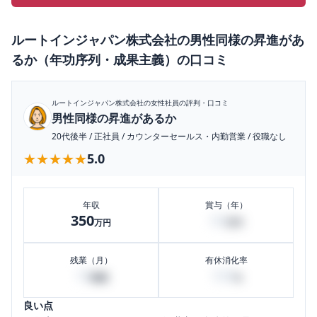
ルートインジャパン株式会社
の
男性同様の昇進があ
るか（年功序列・成果主義）
の口コミ
ルートインジャパン株式会社
の女性社員の評判・口コミ
男性同様の昇進があるか
20代後半
/
正社員
/
カウンターセールス・内勤営業
/
役職なし
★★★★★
★★★★★
5.0
年収
賞与（年）
350
50
万円
万円
残業（月）
有休消化率
10
100
時間
%
良い点