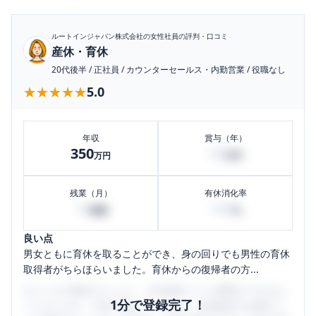
ルートインジャパン株式会社
の女性社員の評判・口コミ
産休・育休
20代後半
/
正社員
/
カウンターセールス・内勤営業
/
役職なし
★★★★★
★★★★★
5.0
年収
賞与（年）
350
50
万円
万円
残業（月）
有休消化率
10
100
時間
%
良い点
男女ともに育休を取ることができ、身の回りでも男性の育休
取得者がちらほらいました。育休からの復帰者の方...
口コミを1投稿するごとに、30日間口コミの閲覧ができるよ
1分で登録完了！
うになります。SHEHUB(シーハブ)は、女性限定の企業口コ