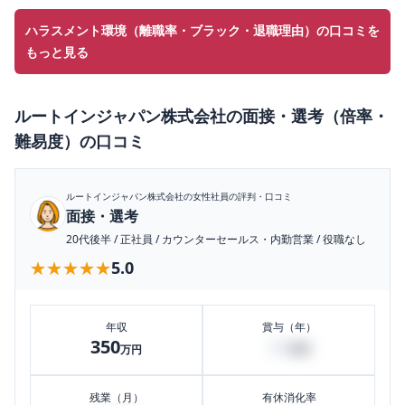
ハラスメント環境（離職率・ブラック・退職理由）の口コミを
もっと見る
ルートインジャパン株式会社
の
面接・選考（倍率・
難易度）
の口コミ
ルートインジャパン株式会社
の女性社員の評判・口コミ
面接・選考
20代後半
/
正社員
/
カウンターセールス・内勤営業
/
役職なし
★★★★★
★★★★★
5.0
年収
賞与（年）
350
50
万円
万円
残業（月）
有休消化率