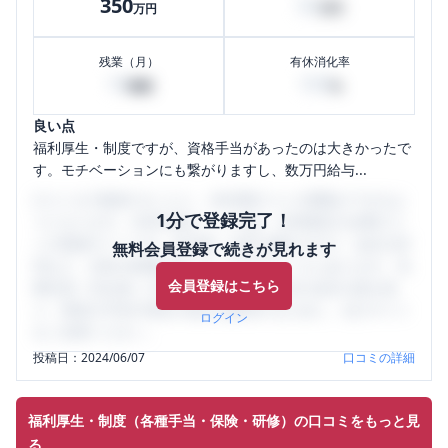
350
50
万円
万円
残業（月）
有休消化率
10
100
時間
%
良い点
福利厚生・制度ですが、資格手当があったのは大きかったで
す。モチベーションにも繋がりますし、数万円給与...
口コミを1投稿するごとに、30日間口コミの閲覧ができるよ
1分で登録完了！
うになります。SHEHUB(シーハブ)は、女性限定の企業口コ
ミの投稿サイトです。給与面・女性の働きやすさ・会社の評
無料会員登録で続きが見れます
判など、女性の転職は気にすべき点がたくさんあります。先
会員登録はこちら
輩社員（元社員）の口コミを通して、本当の会社の姿を知
り、将来の不安や現在の悩みを解消するために、ぜひサイト
ログイン
をご活用ください。
投稿日：
2024/06/07
口コミの詳細
福利厚生・制度（各種手当・保険・研修）の口コミをもっと見
る