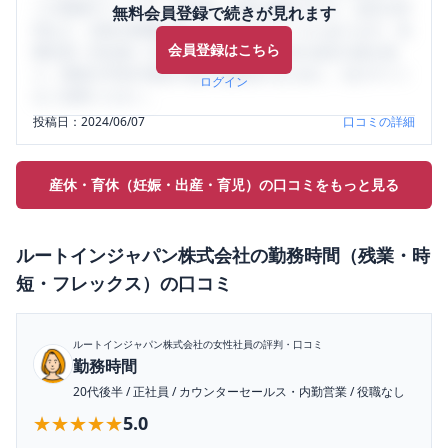
ミの投稿サイトです。給与面・女性の働きやすさ・会社の評
無料会員登録で続きが見れます
判など、女性の転職は気にすべき点がたくさんあります。先
会員登録はこちら
輩社員（元社員）の口コミを通して、本当の会社の姿を知
り、将来の不安や現在の悩みを解消するために、ぜひサイト
ログイン
をご活用ください。
投稿日：
2024/06/07
口コミの詳細
産休・育休（妊娠・出産・育児）の口コミをもっと見る
ルートインジャパン株式会社
の
勤務時間（残業・時
短・フレックス）
の口コミ
ルートインジャパン株式会社
の女性社員の評判・口コミ
勤務時間
20代後半
/
正社員
/
カウンターセールス・内勤営業
/
役職なし
★★★★★
★★★★★
5.0