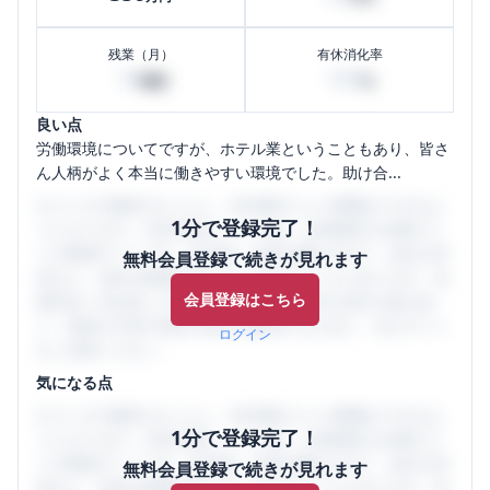
残業（月）
有休消化率
10
100
時間
%
良い点
労働環境についてですが、ホテル業ということもあり、皆さ
ん人柄がよく本当に働きやすい環境でした。助け合...
口コミを1投稿するごとに、30日間口コミの閲覧ができるよ
1分で登録完了！
うになります。SHEHUB(シーハブ)は、女性限定の企業口コ
ミの投稿サイトです。給与面・女性の働きやすさ・会社の評
無料会員登録で続きが見れます
判など、女性の転職は気にすべき点がたくさんあります。先
会員登録はこちら
輩社員（元社員）の口コミを通して、本当の会社の姿を知
り、将来の不安や現在の悩みを解消するために、ぜひサイト
ログイン
をご活用ください。
気になる点
口コミを1投稿するごとに、30日間口コミの閲覧ができるよ
1分で登録完了！
うになります。SHEHUB(シーハブ)は、女性限定の企業口コ
ミの投稿サイトです。給与面・女性の働きやすさ・会社の評
無料会員登録で続きが見れます
判など、女性の転職は気にすべき点がたくさんあります。先