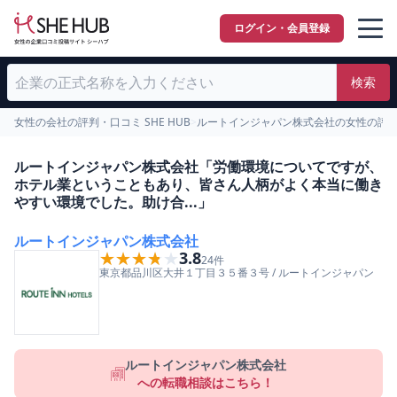
ログイン・会員登録
検索
女性の会社の評判・口コミ SHE HUB
>
ルートインジャパン株式会社の女性の評
ルートインジャパン株式会社「労働環境についてですが、
ホテル業ということもあり、皆さん人柄がよく本当に働き
やすい環境でした。助け合...」
ルートインジャパン株式会社
★★★★★
★★★★★
3.8
24
件
東京都
品川区
大井１丁目３５番３号
/
ルートインジャパン
ルートインジャパン株式会社
への転職相談はこちら！