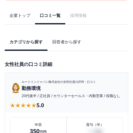
企業トップ
口コミ一覧
採用情報
カテゴリから探す
回答者から探す
女性社員の口コミ詳細
ルートインジャパン株式会社
の女性社員の評判・口コミ
勤務環境
20代後半
/
正社員
/
カウンターセールス・内勤営業
/
役職なし
★★★★★
★★★★★
5.0
年収
賞与（年）
350
50
万円
万円