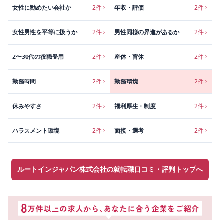
女性に勧めたい会社か
2
件
年収・評価
2
件
女性男性を平等に扱うか
2
件
男性同様の昇進があるか
2
件
2〜30代の役職登用
2
件
産休・育休
2
件
勤務時間
2
件
勤務環境
2
件
休みやすさ
2
件
福利厚生・制度
2
件
ハラスメント環境
2
件
面接・選考
2
件
ルートインジャパン株式会社の就転職口コミ・評判トップへ