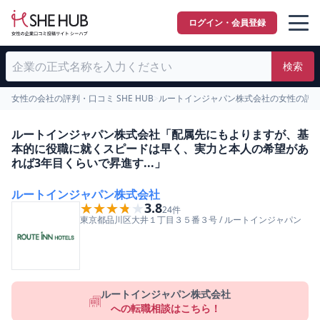
ログイン・会員登録
検索
女性の会社の評判・口コミ SHE HUB
>
ルートインジャパン株式会社の女性の評
ルートインジャパン株式会社「配属先にもよりますが、基
本的に役職に就くスピードは早く、実力と本人の希望があ
れば3年目くらいで昇進す...」
ルートインジャパン株式会社
★★★★★
★★★★★
3.8
24
件
東京都
品川区
大井１丁目３５番３号
/
ルートインジャパン
ルートインジャパン株式会社
への転職相談はこちら！