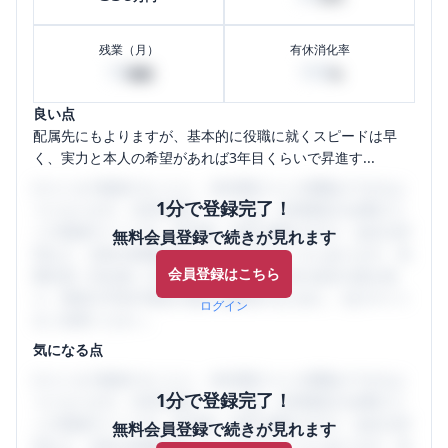
残業（月）
有休消化率
10
100
時間
%
良い点
配属先にもよりますが、基本的に役職に就くスピードは早
く、実力と本人の希望があれば3年目くらいで昇進す...
口コミを1投稿するごとに、30日間口コミの閲覧ができるよ
1分で登録完了！
うになります。SHEHUB(シーハブ)は、女性限定の企業口コ
ミの投稿サイトです。給与面・女性の働きやすさ・会社の評
無料会員登録で続きが見れます
判など、女性の転職は気にすべき点がたくさんあります。先
会員登録はこちら
輩社員（元社員）の口コミを通して、本当の会社の姿を知
り、将来の不安や現在の悩みを解消するために、ぜひサイト
ログイン
をご活用ください。
気になる点
口コミを1投稿するごとに、30日間口コミの閲覧ができるよ
1分で登録完了！
うになります。SHEHUB(シーハブ)は、女性限定の企業口コ
ミの投稿サイトです。給与面・女性の働きやすさ・会社の評
無料会員登録で続きが見れます
判など、女性の転職は気にすべき点がたくさんあります。先