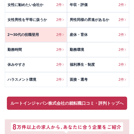
女性に勧めたい会社か
2
件
年収・評価
2
件
女性男性を平等に扱うか
2
件
男性同様の昇進があるか
2
件
2〜30代の役職登用
2
件
産休・育休
2
件
勤務時間
2
件
勤務環境
2
件
休みやすさ
2
件
福利厚生・制度
2
件
ハラスメント環境
2
件
面接・選考
2
件
ルートインジャパン株式会社の就転職口コミ・評判トップへ