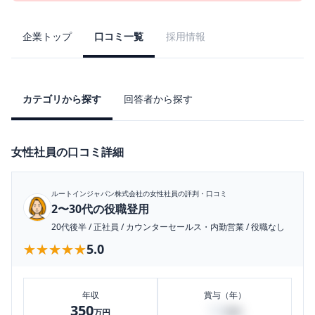
企業トップ
口コミ一覧
採用情報
カテゴリから探す
回答者から探す
女性社員の口コミ詳細
ルートインジャパン株式会社
の女性社員の評判・口コミ
2〜30代の役職登用
20代後半
/
正社員
/
カウンターセールス・内勤営業
/
役職なし
★★★★★
★★★★★
5.0
年収
賞与（年）
350
50
万円
万円