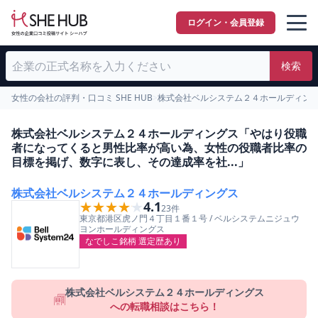
ログイン・会員登録
検索
女性の会社の評判・口コミ SHE HUB
>
株式会社ベルシステム２４ホールディン
株式会社ベルシステム２４ホールディングス「やはり役職
者になってくると男性比率が高い為、女性の役職者比率の
目標を掲げ、数字に表し、その達成率を社...」
株式会社ベルシステム２４ホールディングス
★★★★★
★★★★★
4.1
23
件
東京都
港区
虎ノ門４丁目１番１号
/
ベルシステムニジュウ
ヨンホールディングス
なでしこ銘柄 選定歴あり
株式会社ベルシステム２４ホールディングス
への転職相談はこちら！