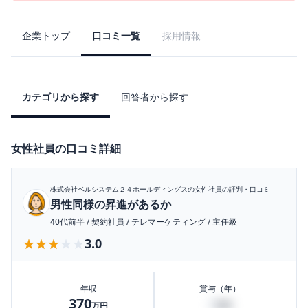
企業トップ
口コミ一覧
採用情報
カテゴリから探す
回答者から探す
女性社員の口コミ詳細
株式会社ベルシステム２４ホールディングス
の女性社員の評判・口コミ
男性同様の昇進があるか
40代前半
/
契約社員
/
テレマーケティング
/
主任級
★★★★★
★★★★★
3.0
年収
賞与（年）
370
2
万円
万円