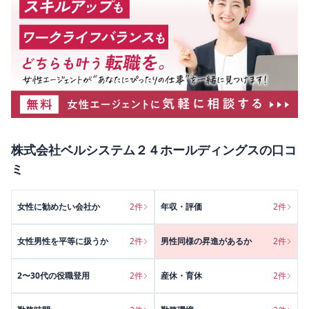
株式会社ベルシステム２４ホールディングス
の口コ
ミ
女性に勧めたい会社か
2
件
年収・評価
2
件
女性男性を平等に扱うか
2
件
男性同様の昇進があるか
2
件
2〜30代の役職登用
2
件
産休・育休
2
件