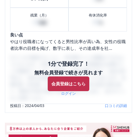
残業（月）
有休消化率
20
80
時間
%
良い点
やはり役職者になってくると男性比率が高い為、女性の役職
者比率の目標を掲げ、数字に表し、その達成率を社...
口コミを1投稿するごとに、30日間口コミの閲覧ができるよ
1分で登録完了！
うになります。SHEHUB(シーハブ)は、女性限定の企業口コ
ミの投稿サイトです。給与面・女性の働きやすさ・会社の評
無料会員登録で続きが見れます
判など、女性の転職は気にすべき点がたくさんあります。先
会員登録はこちら
輩社員（元社員）の口コミを通して、本当の会社の姿を知
り、将来の不安や現在の悩みを解消するために、ぜひサイト
ログイン
をご活用ください。
投稿日：
2024/04/03
口コミの詳細