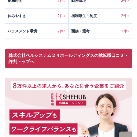
勤務時間
2
件
勤務環境
2
件
休みやすさ
2
件
福利厚生・制度
2
件
ハラスメント環境
2
件
面接・選考
1
件
株式会社ベルシステム２４ホールディングスの就転職口コミ・
評判トップへ