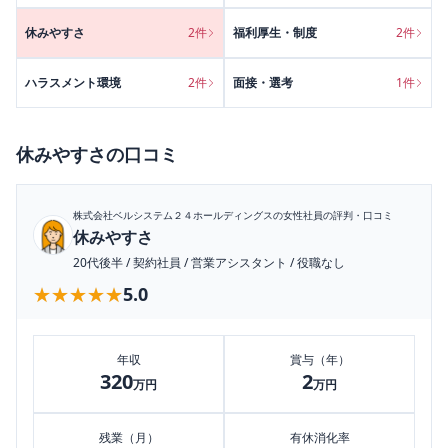
休みやすさ
2
件
福利厚生・制度
2
件
ハラスメント環境
2
件
面接・選考
1
件
休みやすさ
の口コミ
株式会社ベルシステム２４ホールディングス
の女性社員の評判・口コミ
休みやすさ
20代後半
/
契約社員
/
営業アシスタント
/
役職なし
★★★★★
★★★★★
5.0
年収
賞与（年）
320
2
万円
万円
残業（月）
有休消化率