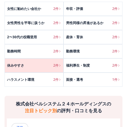
女性に勧めたい会社か
2
件
年収・評価
2
件
女性男性を平等に扱うか
2
件
男性同様の昇進があるか
2
件
2〜30代の役職登用
2
件
産休・育休
2
件
勤務時間
2
件
勤務環境
2
件
休みやすさ
2
件
福利厚生・制度
2
件
ハラスメント環境
2
件
面接・選考
1
件
株式会社ベルシステム２４ホールディングス
の
注目トピック別
の評判・口コミを見る