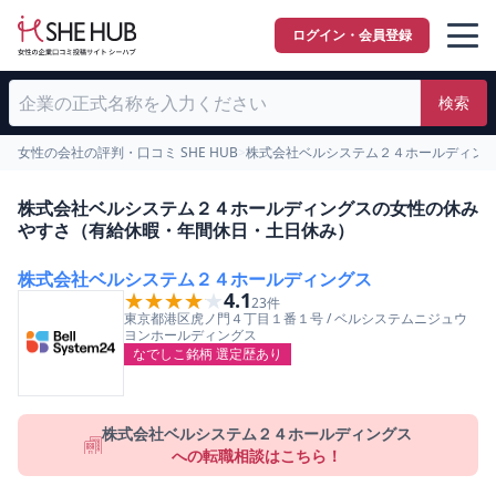
ログイン・会員登録
検索
女性の会社の評判・口コミ SHE HUB
>
株式会社ベルシステム２４ホールディン
株式会社ベルシステム２４ホールディングスの女性の休み
やすさ（有給休暇・年間休日・土日休み）
株式会社ベルシステム２４ホールディングス
★★★★★
★★★★★
4.1
23
件
東京都
港区
虎ノ門４丁目１番１号
/
ベルシステムニジュウ
ヨンホールディングス
なでしこ銘柄 選定歴あり
株式会社ベルシステム２４ホールディングス
への転職相談はこちら！