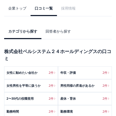
企業トップ
口コミ一覧
採用情報
カテゴリから探す
回答者から探す
株式会社ベルシステム２４ホールディングス
の口コ
ミ
女性に勧めたい会社か
2
件
年収・評価
2
件
女性男性を平等に扱うか
2
件
男性同様の昇進があるか
2
件
2〜30代の役職登用
2
件
産休・育休
2
件
勤務時間
2
件
勤務環境
2
件