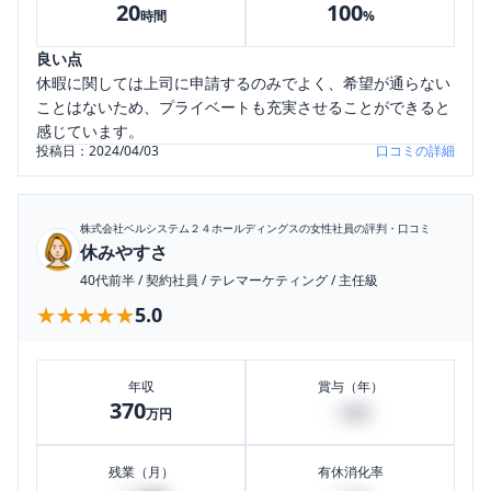
20
100
時間
%
良い点
休暇に関しては上司に申請するのみでよく、希望が通らない
ことはないため、プライベートも充実させることができると
感じています。
投稿日：
2024/04/03
口コミの詳細
株式会社ベルシステム２４ホールディングス
の女性社員の評判・口コミ
休みやすさ
40代前半
/
契約社員
/
テレマーケティング
/
主任級
★★★★★
★★★★★
5.0
年収
賞与（年）
370
2
万円
万円
残業（月）
有休消化率