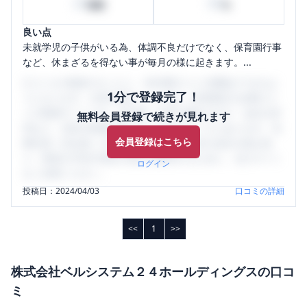
20
80
時間
%
良い点
未就学児の子供がいる為、体調不良だけでなく、保育園行事
など、休まざるを得ない事が毎月の様に起きます。...
口コミを1投稿するごとに、30日間口コミの閲覧ができるよ
1分で登録完了！
うになります。SHEHUB(シーハブ)は、女性限定の企業口コ
ミの投稿サイトです。給与面・女性の働きやすさ・会社の評
無料会員登録で続きが見れます
判など、女性の転職は気にすべき点がたくさんあります。先
会員登録はこちら
輩社員（元社員）の口コミを通して、本当の会社の姿を知
り、将来の不安や現在の悩みを解消するために、ぜひサイト
ログイン
をご活用ください。
投稿日：
2024/04/03
口コミの詳細
<<
1
>>
株式会社ベルシステム２４ホールディングス
の口コ
ミ