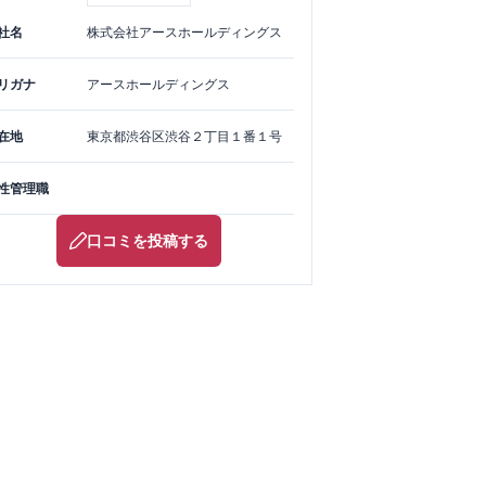
社名
株式会社アースホールディングス
リガナ
アースホールディングス
在地
東京都
渋谷区
渋谷２丁目１番１号
性管理職
口コミを投稿する