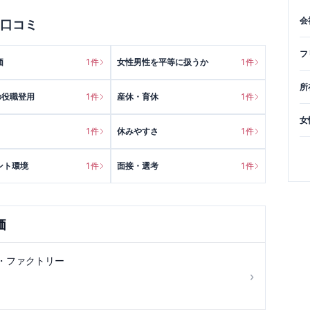
会
口コミ
フ
価
1
件
女性男性を平等に扱うか
1
件
所
の役職登用
1
件
産休・育休
1
件
女
1
件
休みやすさ
1
件
ント環境
1
件
面接・選考
1
件
価
・ファクトリー
›