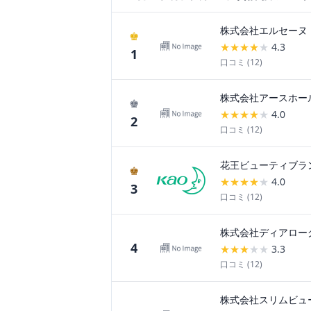
株式会社エルセーヌ
♚
★
★
★
★
★
4.3
1
口コミ (
12
)
株式会社アースホー
♚
★
★
★
★
★
4.0
2
口コミ (
12
)
花王ビューティブラ
♚
★
★
★
★
★
4.0
3
口コミ (
12
)
株式会社ディアロー
4
★
★
★
★
★
3.3
口コミ (
12
)
株式会社スリムビュ