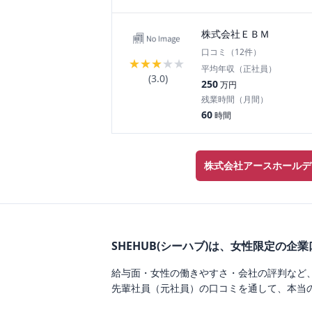
株式会社ＥＢＭ
口コミ（
12
件）
★
★
★
★
★
平均年収（正社員）
(
3.0
)
250
万円
残業時間（月間）
60
時間
株式会社アースホールデ
SHEHUB(シーハブ)は、女性限定の企
給与面・女性の働きやすさ・会社の評判など
先輩社員（元社員）の口コミを通して、本当