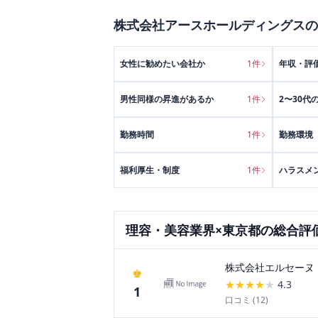
株式会社アースホールディングス
の
女性に勧めたい会社か
1
件
年収・評
男性同様の昇進があるか
1
件
2〜30代
勤務時間
1
件
勤務環境
福利厚生・制度
1
件
ハラスメ
理容・美容
業界×
東京都
の総合評
株式会社エルセーヌ
♚
★
★
★
★
★
4.3
1
口コミ (
12
)