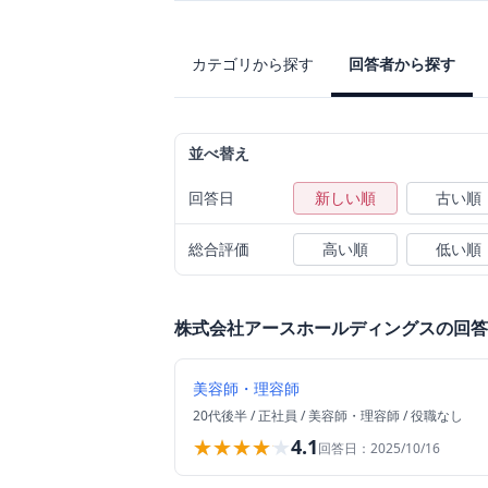
カテゴリから探す
回答者から探す
並べ替え
回答日
新しい順
古い順
総合評価
高い順
低い順
株式会社アースホールディングス
の回答
美容師・理容師
20代後半
/
正社員
/
美容師・理容師
/
役職なし
★★★★★
★★★★★
4.1
回答日：
2025/10/16