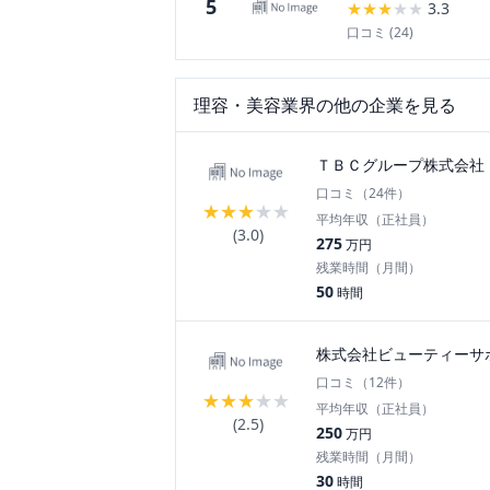
5
★
★
★
★
★
3.3
口コミ (
24
)
理容・美容
業界の他の企業を見る
ＴＢＣグループ株式会社
口コミ（
24
件）
★
★
★
★
★
平均年収（正社員）
(
3.0
)
275
万円
残業時間（月間）
50
時間
株式会社ビューティーサ
口コミ（
12
件）
★
★
★
★
★
平均年収（正社員）
(
2.5
)
250
万円
残業時間（月間）
30
時間