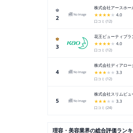
株式会社アースホー
♚
★
★
★
★
★
4.0
2
口コミ (
12
)
花王ビューティブラ
♚
★
★
★
★
★
4.0
3
口コミ (
12
)
株式会社ディアロー
4
★
★
★
★
★
3.3
口コミ (
12
)
株式会社スリムビュ
5
★
★
★
★
★
3.3
口コミ (
24
)
理容・美容
業界の総合評価ランキ