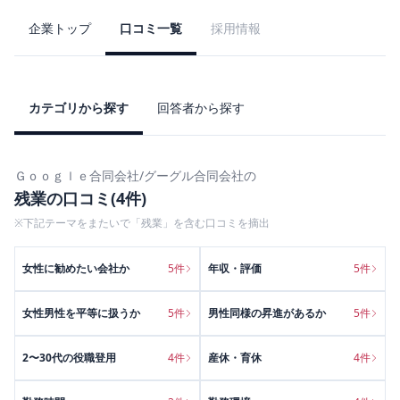
企業トップ
口コミ一覧
採用情報
カテゴリから探す
回答者から探す
Ｇｏｏｇｌｅ合同会社/グーグル合同会社
の
残業
の口コミ(
4
件)
※下記テーマをまたいで「
残業
」を含む口コミを摘出
女性に勧めたい会社か
5
件
年収・評価
5
件
女性男性を平等に扱うか
5
件
男性同様の昇進があるか
5
件
2〜30代の役職登用
4
件
産休・育休
4
件