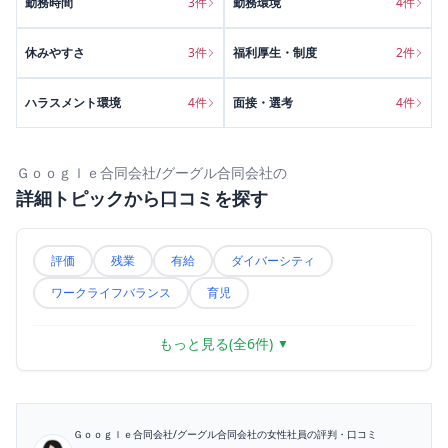
勤務時間
3
件
勤務環境
4
件
休みやすさ
3
件
福利厚生・制度
2
件
ハラスメント環境
4
件
面接・選考
4
件
Ｇｏｏｇｌｅ合同会社/グーグル合同会社
の
詳細トピックから口コミを探す
評価
残業
有給
ダイバーシティ
ワークライフバランス
育児
もっと見る(全
6
件)
▼
Ｇｏｏｇｌｅ合同会社/グーグル合同会社
の女性社員の評判・口コミ