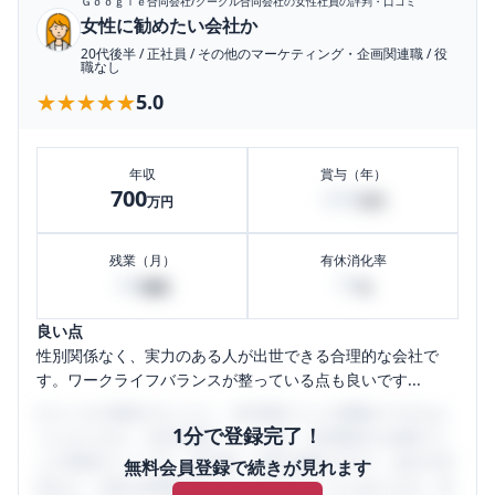
Ｇｏｏｇｌｅ合同会社/グーグル合同会社
の女性社員の評判・口コミ
女性に勧めたい会社か
20代後半
/
正社員
/
その他のマーケティング・企画関連職
/
役
職なし
★★★★★
★★★★★
5.0
年収
賞与（年）
700
200
万円
万円
残業（月）
有休消化率
60
70
時間
%
良い点
性別関係なく、実力のある人が出世できる合理的な会社で
す。ワークライフバランスが整っている点も良いです...
口コミを1投稿するごとに、30日間口コミの閲覧ができるよ
1分で登録完了！
うになります。SHEHUB(シーハブ)は、女性限定の企業口コ
ミの投稿サイトです。給与面・女性の働きやすさ・会社の評
無料会員登録で続きが見れます
判など、女性の転職は気にすべき点がたくさんあります。先