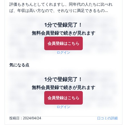
評価もきちんとしてくれますし、同年代の人たちに比べれ
ば、年収は高い方なので、それなりに満足できるもの...
口コミを1投稿するごとに、30日間口コミの閲覧ができるよ
1分で登録完了！
うになります。SHEHUB(シーハブ)は、女性限定の企業口コ
ミの投稿サイトです。給与面・女性の働きやすさ・会社の評
無料会員登録で続きが見れます
判など、女性の転職は気にすべき点がたくさんあります。先
会員登録はこちら
輩社員（元社員）の口コミを通して、本当の会社の姿を知
り、将来の不安や現在の悩みを解消するために、ぜひサイト
ログイン
をご活用ください。
気になる点
口コミを1投稿するごとに、30日間口コミの閲覧ができるよ
1分で登録完了！
うになります。SHEHUB(シーハブ)は、女性限定の企業口コ
ミの投稿サイトです。給与面・女性の働きやすさ・会社の評
無料会員登録で続きが見れます
判など、女性の転職は気にすべき点がたくさんあります。先
会員登録はこちら
輩社員（元社員）の口コミを通して、本当の会社の姿を知
り、将来の不安や現在の悩みを解消するために、ぜひサイト
ログイン
をご活用ください。
投稿日：
2024/04/24
口コミの詳細