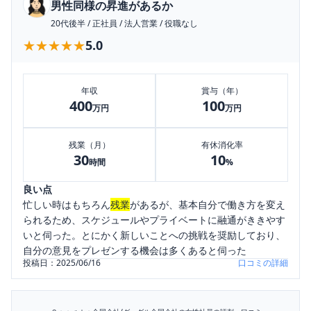
男性同様の昇進があるか
20代後半
/
正社員
/
法人営業
/
役職なし
★★★★★
★★★★★
5.0
年収
賞与（年）
400
100
万円
万円
残業（月）
有休消化率
30
10
時間
%
良い点
忙しい時はもちろん
残業
があるが、基本自分で働き方を変え
られるため、スケジュールやプライベートに融通がききやす
いと伺った。とにかく新しいことへの挑戦を奨励しており、
自分の意見をプレゼンする機会は多くあると伺った
投稿日：
2025/06/16
口コミの詳細