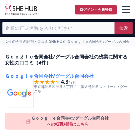
ログイン・会員登録
検索
女性の会社の評判・口コミ SHE HUB
>
Ｇｏｏｇｌｅ合同会社/グーグル合同会社
Ｇｏｏｇｌｅ合同会社/グーグル合同会社の残業に関する
女性の口コミ（4件）
Ｇｏｏｇｌｅ合同会社/グーグル合同会社
★★★★★
★★★★★
4.3
48
件
東京都
渋谷区
渋谷３丁目２１番３号渋谷ストリーム
/
グー
グル
Ｇｏｏｇｌｅ合同会社/グーグル合同会社
への転職相談はこちら！