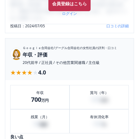
会員登録はこちら
輩社員（元社員）の口コミを通して、本当の会社の姿を知
り、将来の不安や現在の悩みを解消するために、ぜひサイト
ログイン
をご活用ください。
投稿日：
2024/07/05
口コミの詳細
Ｇｏｏｇｌｅ合同会社/グーグル合同会社
の女性社員の評判・口コミ
年収・評価
20代前半
/
正社員
/
その他営業関連職
/
主任級
★★★★★
★★★★★
4.0
年収
賞与（年）
700
100
万円
万円
残業（月）
有休消化率
30
100
時間
%
良い点