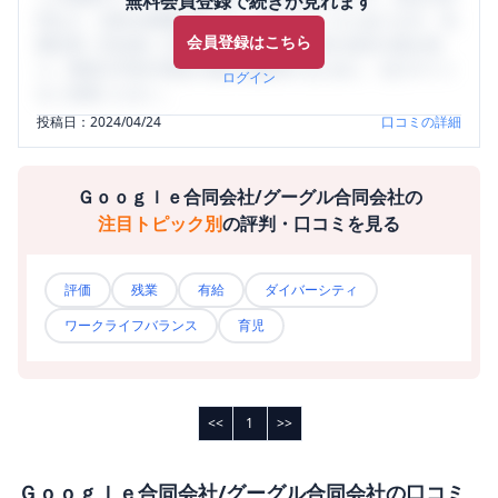
無料会員登録で続きが見れます
判など、女性の転職は気にすべき点がたくさんあります。先
会員登録はこちら
輩社員（元社員）の口コミを通して、本当の会社の姿を知
り、将来の不安や現在の悩みを解消するために、ぜひサイト
ログイン
をご活用ください。
投稿日：
2024/04/24
口コミの詳細
Ｇｏｏｇｌｅ合同会社/グーグル合同会社
の
注目トピック別
の評判・口コミを見る
評価
残業
有給
ダイバーシティ
ワークライフバランス
育児
<<
1
>>
Ｇｏｏｇｌｅ合同会社/グーグル合同会社
の口コミ