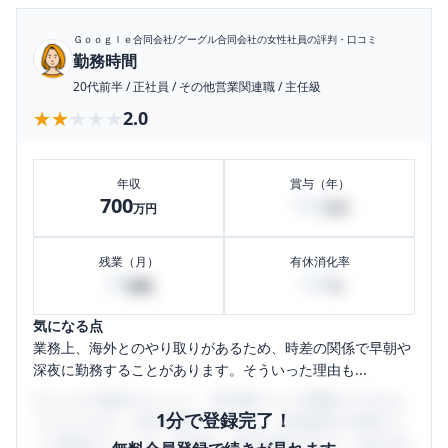
Ｇｏｏｇｌｅ合同会社/グーグル合同会社
の女性社員の評判・口コミ
勤務時間
20代前半
/
正社員
/
その他営業関連職
/
主任級
★★★★★
★★★★★
2.0
年収
賞与（年）
700
100
万円
万円
残業（月）
有休消化率
30
100
時間
%
気になる点
業務上、海外とのやり取りがあるため、時差の関係で早朝や
深夜に勤務することがあります。そういった理由も...
口コミを1投稿するごとに、30日間口コミの閲覧ができるよ
1分で登録完了！
うになります。SHEHUB(シーハブ)は、女性限定の企業口コ
ミの投稿サイトです。給与面・女性の働きやすさ・会社の評