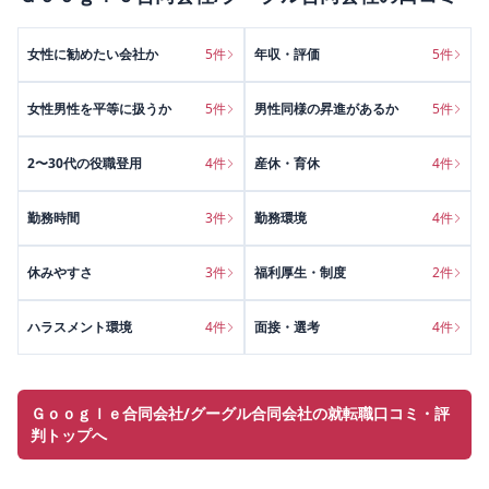
女性に勧めたい会社か
5
件
年収・評価
5
件
女性男性を平等に扱うか
5
件
男性同様の昇進があるか
5
件
2〜30代の役職登用
4
件
産休・育休
4
件
勤務時間
3
件
勤務環境
4
件
休みやすさ
3
件
福利厚生・制度
2
件
ハラスメント環境
4
件
面接・選考
4
件
Ｇｏｏｇｌｅ合同会社/グーグル合同会社の就転職口コミ・評
判トップへ