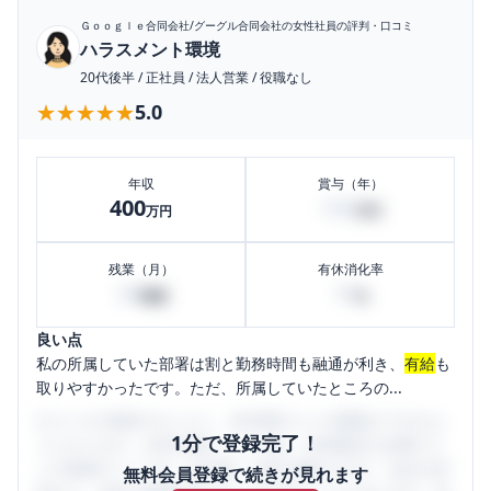
Ｇｏｏｇｌｅ合同会社/グーグル合同会社
の女性社員の評判・口コミ
ハラスメント環境
20代後半
/
正社員
/
法人営業
/
役職なし
★★★★★
★★★★★
5.0
年収
賞与（年）
400
100
万円
万円
残業（月）
有休消化率
30
10
時間
%
良い点
私の所属していた部署は割と勤務時間も融通が利き、
有給
も
取りやすかったです。ただ、所属していたところの...
口コミを1投稿するごとに、30日間口コミの閲覧ができるよ
1分で登録完了！
うになります。SHEHUB(シーハブ)は、女性限定の企業口コ
ミの投稿サイトです。給与面・女性の働きやすさ・会社の評
無料会員登録で続きが見れます