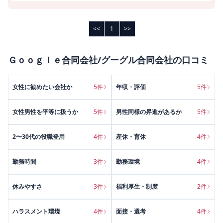
<<
1
>>
Ｇｏｏｇｌｅ合同会社/グーグル合同会社
の口コミ
女性に勧めたい会社か
5
件
年収・評価
5
件
女性男性を平等に扱うか
5
件
男性同様の昇進があるか
5
件
2〜30代の役職登用
4
件
産休・育休
4
件
勤務時間
3
件
勤務環境
4
件
休みやすさ
3
件
福利厚生・制度
2
件
ハラスメント環境
4
件
面接・選考
4
件