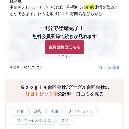
良い点
申請さえしっかりしておけば、希望通りに
有給
休暇を取るこ
とができます。休みを取りにくい雰囲気なども感じ...
口コミを1投稿するごとに、30日間口コミの閲覧ができるよ
1分で登録完了！
うになります。SHEHUB(シーハブ)は、女性限定の企業口コ
ミの投稿サイトです。給与面・女性の働きやすさ・会社の評
無料会員登録で続きが見れます
判など、女性の転職は気にすべき点がたくさんあります。先
会員登録はこちら
輩社員（元社員）の口コミを通して、本当の会社の姿を知
り、将来の不安や現在の悩みを解消するために、ぜひサイト
ログイン
をご活用ください。
投稿日：
2024/04/24
口コミの詳細
Ｇｏｏｇｌｅ合同会社/グーグル合同会社
の
注目トピック別
の評判・口コミを見る
評価
残業
有給
ダイバーシティ
ワークライフバランス
育児