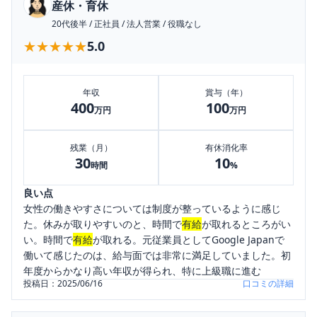
産休・育休
20代後半
/
正社員
/
法人営業
/
役職なし
★★★★★
★★★★★
5.0
年収
賞与（年）
400
100
万円
万円
残業（月）
有休消化率
30
10
時間
%
良い点
女性の働きやすさについては制度が整っているように感じ
た。休みが取りやすいのと、時間で
有給
が取れるところがい
い。時間で
有給
が取れる。元従業員としてGoogle Japanで
働いて感じたのは、給与面では非常に満足していました。初
年度からかなり高い年収が得られ、特に上級職に進む
投稿日：
2025/06/16
口コミの詳細