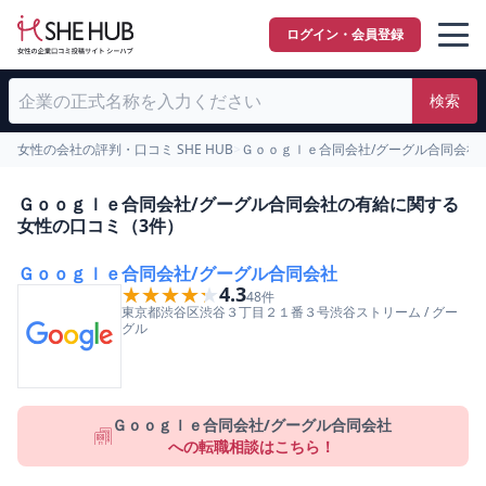
ログイン・会員登録
検索
女性の会社の評判・口コミ SHE HUB
>
Ｇｏｏｇｌｅ合同会社/グーグル合同会社
Ｇｏｏｇｌｅ合同会社/グーグル合同会社の有給に関する
女性の口コミ（3件）
Ｇｏｏｇｌｅ合同会社/グーグル合同会社
★★★★★
★★★★★
4.3
48
件
東京都
渋谷区
渋谷３丁目２１番３号渋谷ストリーム
/
グー
グル
Ｇｏｏｇｌｅ合同会社/グーグル合同会社
への転職相談はこちら！