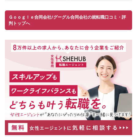
Ｇｏｏｇｌｅ合同会社/グーグル合同会社の就転職口コミ・評
判トップへ