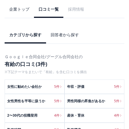
企業トップ
口コミ一覧
採用情報
カテゴリから探す
回答者から探す
Ｇｏｏｇｌｅ合同会社/グーグル合同会社
の
有給
の口コミ(
3
件)
※下記テーマをまたいで「
有給
」を含む口コミを摘出
女性に勧めたい会社か
5
件
年収・評価
5
件
女性男性を平等に扱うか
5
件
男性同様の昇進があるか
5
件
2〜30代の役職登用
4
件
産休・育休
4
件