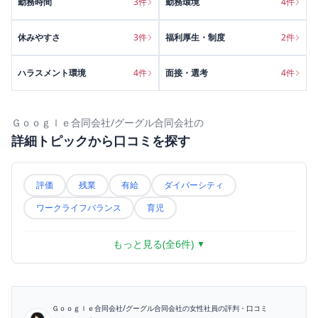
勤務時間
3
件
勤務環境
4
件
休みやすさ
3
件
福利厚生・制度
2
件
ハラスメント環境
4
件
面接・選考
4
件
Ｇｏｏｇｌｅ合同会社/グーグル合同会社
の
詳細トピックから口コミを探す
評価
残業
有給
ダイバーシティ
ワークライフバランス
育児
もっと見る(全
6
件)
▼
Ｇｏｏｇｌｅ合同会社/グーグル合同会社
の女性社員の評判・口コミ