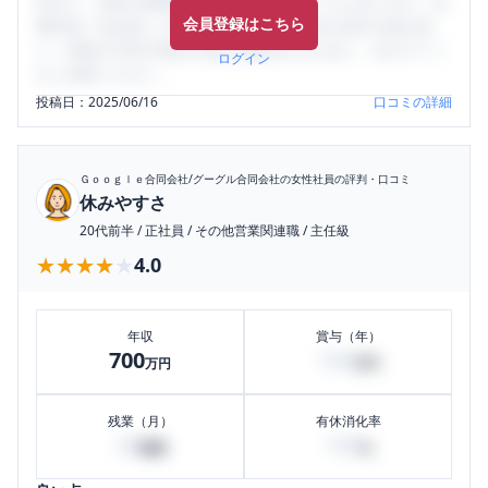
判など、女性の転職は気にすべき点がたくさんあります。先
会員登録はこちら
輩社員（元社員）の口コミを通して、本当の会社の姿を知
り、将来の不安や現在の悩みを解消するために、ぜひサイト
ログイン
をご活用ください。
投稿日：
2025/06/16
口コミの詳細
Ｇｏｏｇｌｅ合同会社/グーグル合同会社
の女性社員の評判・口コミ
休みやすさ
20代前半
/
正社員
/
その他営業関連職
/
主任級
★★★★★
★★★★★
4.0
年収
賞与（年）
700
100
万円
万円
残業（月）
有休消化率
30
100
時間
%