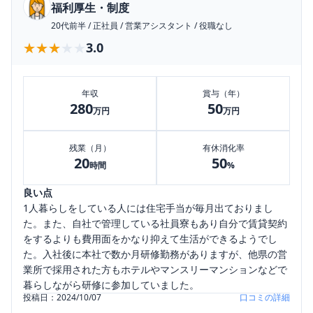
福利厚生・制度
20代前半
/
正社員
/
営業アシスタント
/
役職なし
★★★★★
★★★★★
3.0
年収
賞与（年）
280
50
万円
万円
残業（月）
有休消化率
20
50
時間
%
良い点
1人暮らしをしている人には住宅手当が毎月出ておりまし
た。また、自社で管理している社員寮もあり自分で賃貸契約
をするよりも費用面をかなり抑えて生活ができるようでし
た。入社後に本社で数か月研修勤務がありますが、他県の営
業所で採用された方もホテルやマンスリーマンションなどで
暮らしながら研修に参加していました。
投稿日：
2024/10/07
口コミの詳細