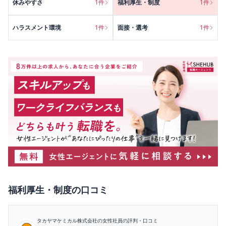
休みやすさ
1
件
福利厚生・制度
1
件
ハラスメント環境
1
件
面接・選考
1
件
福利厚生・制度
の口コミ
タカヤマケミカル株式会社
の女性社員の評判・口コミ