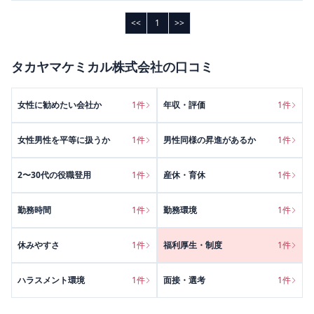
<<
1
>>
タカヤマケミカル株式会社
の口コミ
女性に勧めたい会社か
1
件
年収・評価
1
件
女性男性を平等に扱うか
1
件
男性同様の昇進があるか
1
件
2〜30代の役職登用
1
件
産休・育休
1
件
勤務時間
1
件
勤務環境
1
件
休みやすさ
1
件
福利厚生・制度
1
件
ハラスメント環境
1
件
面接・選考
1
件