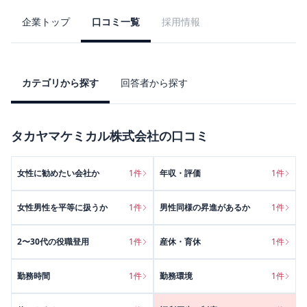
企業トップ
口コミ一覧
採用情報
カテゴリから探す
回答者から探す
タカヤマケミカル株式会社
の口コミ
女性に勧めたい会社か
1
件
年収・評価
1
件
女性男性を平等に扱うか
1
件
男性同様の昇進があるか
1
件
2〜30代の役職登用
1
件
産休・育休
1
件
勤務時間
1
件
勤務環境
1
件