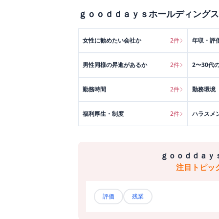
ｇｏｏｄｄａｙｓホールディングス
女性に勧めたい会社か
2
件
年収・評
男性同様の昇進があるか
2
件
2〜30代
勤務時間
2
件
勤務環境
福利厚生・制度
2
件
ハラスメ
ｇｏｏｄｄａｙ
注目トピッ
評価
残業