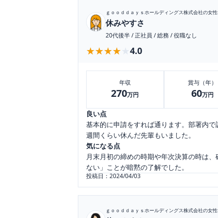
ｇｏｏｄｄａｙｓホールディングス株式会社
の女性
休みやすさ
20代後半
/
正社員
/
総務
/
役職なし
★★★★★
★★★★★
4.0
年収
賞与（年）
270
60
万円
万円
良い点
基本的に申請をすれば通ります。部署内で
週間くらい休んだ先輩もいました。
気になる点
月末月初の締めの時期や年次決算の時は、
ない」ことが暗黙の了解でした。
投稿日：
2024/04/03
ｇｏｏｄｄａｙｓホールディングス株式会社
の女性