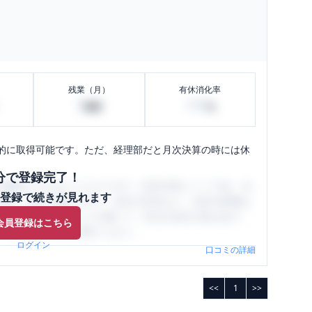
残業（月）
有休消化率
5
100
時間
%
的に取得可能です。ただ、経理部だと月次決算の時には休
分で登録完了！
閲覧ができるようになります。SHEHUB(シーハブ)は、女
登録で続きが見れます
与面・女性の働きやすさ・会社の評判など、女性の転職は
員（元社員）の口コミを通して、本当の会社の姿を知り、
会員登録はこちら
、ぜひサイトをご活用ください。
ログイン
口コミの詳細
<<
1
>>