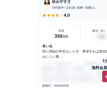
休みやすさ
30代前半
/
正社員
/
総務
/
役職なし
★★★★★
★★★★★
4.0
年収
賞与（年）
350
70
万円
万円
良い点
特に理由の申告もいらず、希望すれば基本
みにくい事...
1
口コミを1投稿するごとに、30日間口コミの
無料会員
性限定の企業口コミの投稿サイトです。給
気にすべき点がたくさんあります。先輩社
将来の不安や現在の悩みを解消するために
投稿日：
2024/04/02