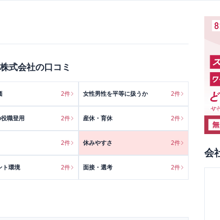
株式会社
の口コミ
価
2
件
女性男性を平等に扱うか
2
件
の役職登用
2
件
産休・育休
2
件
2
件
休みやすさ
2
件
会
ント環境
2
件
面接・選考
2
件