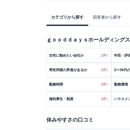
カテゴリから探す
回答者から探す
ｇｏｏｄｄａｙｓホールディングス
女性に勧めたい会社か
2
件
年収・評
男性同様の昇進があるか
2
件
2〜30代
勤務時間
2
件
勤務環境
福利厚生・制度
2
件
ハラスメ
休みやすさ
の口コミ