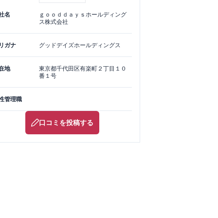
社名
ｇｏｏｄｄａｙｓホールディング
ス株式会社
リガナ
グッドデイズホールディングス
在地
東京都
千代田区
有楽町２丁目１０
番１号
性管理職
口コミを投稿する