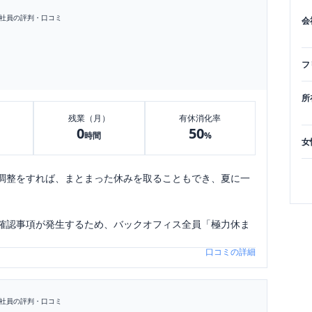
社員の評判・口コミ
会
フ
所
残業（月）
有休消化率
0
50
時間
%
女
調整をすれば、まとまった休みを取ることもでき、夏に一
確認事項が発生するため、バックオフィス全員「極力休ま
口コミの詳細
社員の評判・口コミ