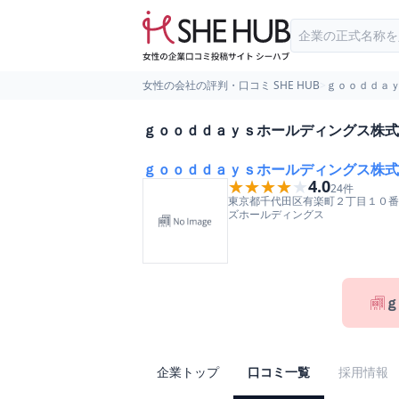
女性の会社の評判・口コミ SHE HUB
>
ｇｏｏｄｄａ
ｇｏｏｄｄａｙｓホールディングス株式
ｇｏｏｄｄａｙｓホールディングス株式
★★★★★
★★★★★
4.0
24
件
東京都
千代田区
有楽町２丁目１０番
ズホールディングス
ｇ
企業トップ
口コミ一覧
採用情報