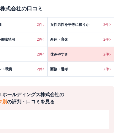
株式会社
の口コミ
価
2
件
女性男性を平等に扱うか
2
件
の役職登用
2
件
産休・育休
2
件
2
件
休みやすさ
2
件
ント環境
2
件
面接・選考
2
件
ｓホールディングス株式会社
の
ク別
の評判・口コミを見る