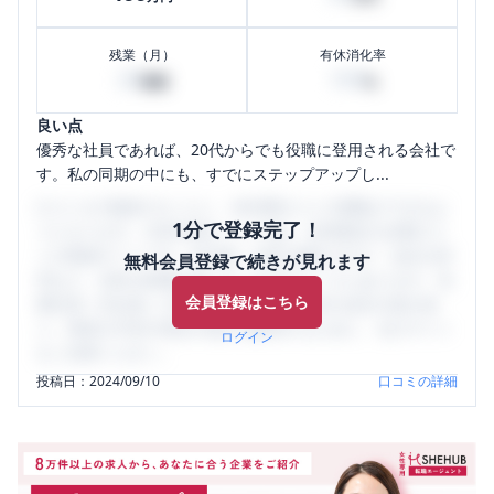
残業（月）
有休消化率
20
100
時間
%
良い点
優秀な社員であれば、20代からでも役職に登用される会社で
す。私の同期の中にも、すでにステップアップし...
口コミを1投稿するごとに、30日間口コミの閲覧ができるよ
1分で登録完了！
うになります。SHEHUB(シーハブ)は、女性限定の企業口コ
ミの投稿サイトです。給与面・女性の働きやすさ・会社の評
無料会員登録で続きが見れます
判など、女性の転職は気にすべき点がたくさんあります。先
会員登録はこちら
輩社員（元社員）の口コミを通して、本当の会社の姿を知
り、将来の不安や現在の悩みを解消するために、ぜひサイト
ログイン
をご活用ください。
投稿日：
2024/09/10
口コミの詳細