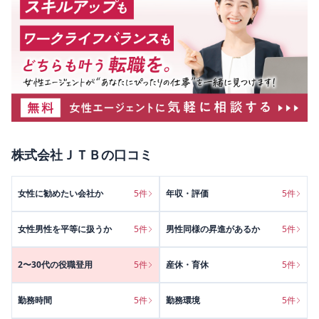
株式会社ＪＴＢ
の口コミ
女性に勧めたい会社か
5
件
年収・評価
5
件
女性男性を平等に扱うか
5
件
男性同様の昇進があるか
5
件
2〜30代の役職登用
5
件
産休・育休
5
件
勤務時間
5
件
勤務環境
5
件