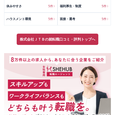
休みやすさ
5
件
福利厚生・制度
5
件
ハラスメント環境
5
件
面接・選考
5
件
株式会社ＪＴＢの就転職口コミ・評判トップへ