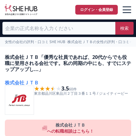
ログイン・会員登録
検索
女性の会社の評判・口コミ SHE HUB
>
株式会社ＪＴＢの女性の評判・口コミ
>
2
株式会社ＪＴＢ「優秀な社員であれば、20代からでも役
職に登用される会社です。私の同期の中にも、すでにステ
ップアップし...」
株式会社ＪＴＢ
★★★★★
★★★★★
3.5
60
件
東京都
品川区
東品川２丁目３番１１号
/
ジェイティービー
株式会社ＪＴＢ
への転職相談はこちら！