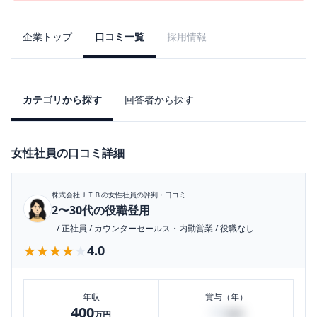
企業トップ
口コミ一覧
採用情報
カテゴリから探す
回答者から探す
女性社員の口コミ詳細
株式会社ＪＴＢ
の女性社員の評判・口コミ
2〜30代の役職登用
-
/
正社員
/
カウンターセールス・内勤営業
/
役職なし
★★★★★
★★★★★
4.0
年収
賞与（年）
400
50
万円
万円