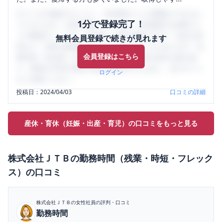
口コミを1投稿するごとに、30日間口コミの閲覧ができるよ
1分で登録完了！
うになります。SHEHUB(シーハブ)は、女性限定の企業口コ
ミの投稿サイトです。給与面・女性の働きやすさ・会社の評
無料会員登録で続きが見れます
判など、女性の転職は気にすべき点がたくさんあります。先
会員登録はこちら
輩社員（元社員）の口コミを通して、本当の会社の姿を知
り、将来の不安や現在の悩みを解消するために、ぜひサイト
ログイン
をご活用ください。
投稿日：
2024/04/03
口コミの詳細
産休・育休（妊娠・出産・育児）の口コミをもっと見る
株式会社ＪＴＢ
の
勤務時間（残業・時短・フレック
ス）
の口コミ
株式会社ＪＴＢ
の女性社員の評判・口コミ
勤務時間