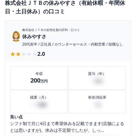
株式会社ＪＴＢ
の
休みやすさ（有給休暇・年間休
日・土日休み）
の口コミ
株式会社ＪＴＢ
の女性社員の評判・口コミ
休みやすさ
20代前半
/
正社員
/
カウンターセールス・内勤営業
/
役職なし
★★★★★
★★★★★
2.0
年収
賞与（年）
200
0
万円
万円
残業（月）
有休消化率
30
0
時間
%
良い点
シフト制で月に4日まで希望休みを記載できます(店舗による
とは思いますが)。休みは不定期でしたが、しっ...