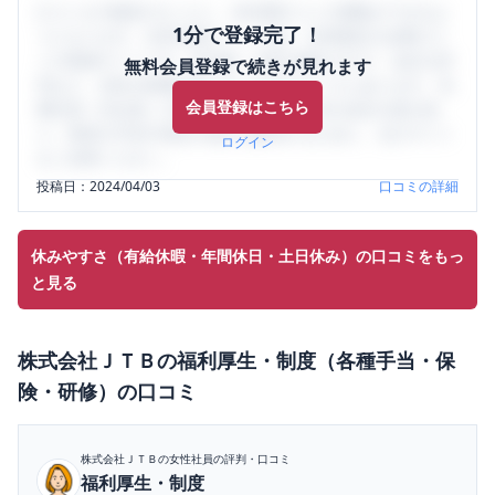
口コミを1投稿するごとに、30日間口コミの閲覧ができるよ
1分で登録完了！
うになります。SHEHUB(シーハブ)は、女性限定の企業口コ
ミの投稿サイトです。給与面・女性の働きやすさ・会社の評
無料会員登録で続きが見れます
判など、女性の転職は気にすべき点がたくさんあります。先
会員登録はこちら
輩社員（元社員）の口コミを通して、本当の会社の姿を知
り、将来の不安や現在の悩みを解消するために、ぜひサイト
ログイン
をご活用ください。
投稿日：
2024/04/03
口コミの詳細
休みやすさ（有給休暇・年間休日・土日休み）の口コミをもっ
と見る
株式会社ＪＴＢ
の
福利厚生・制度（各種手当・保
険・研修）
の口コミ
株式会社ＪＴＢ
の女性社員の評判・口コミ
福利厚生・制度