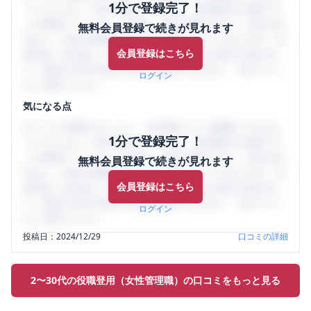
1分で登録完了！
うになります。SHEHUB(シーハブ)は、女性限定の企業口コ
ミの投稿サイトです。給与面・女性の働きやすさ・会社の評
無料会員登録で続きが見れます
判など、女性の転職は気にすべき点がたくさんあります。先
会員登録はこちら
輩社員（元社員）の口コミを通して、本当の会社の姿を知
り、将来の不安や現在の悩みを解消するために、ぜひサイト
ログイン
をご活用ください。
気になる点
口コミを1投稿するごとに、30日間口コミの閲覧ができるよ
1分で登録完了！
うになります。SHEHUB(シーハブ)は、女性限定の企業口コ
ミの投稿サイトです。給与面・女性の働きやすさ・会社の評
無料会員登録で続きが見れます
判など、女性の転職は気にすべき点がたくさんあります。先
会員登録はこちら
輩社員（元社員）の口コミを通して、本当の会社の姿を知
り、将来の不安や現在の悩みを解消するために、ぜひサイト
ログイン
をご活用ください。
投稿日：
2024/12/29
口コミの詳細
2〜30代の役職登用（女性管理職）の口コミをもっと見る