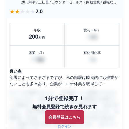
20代前半
/
正社員
/
カウンターセールス・内勤営業
/
役職なし
★★★★★
★★★★★
2.0
年収
賞与（年）
200
0
万円
万円
残業（月）
有休消化率
30
0
時間
%
良い点
部署によってさまざまですが、私の部署は時期的にも残業が
ないことも多々あり、企業がコロナ休業を取得して...
口コミを1投稿するごとに、30日間口コミの閲覧ができるよ
1分で登録完了！
うになります。SHEHUB(シーハブ)は、女性限定の企業口コ
ミの投稿サイトです。給与面・女性の働きやすさ・会社の評
無料会員登録で続きが見れます
判など、女性の転職は気にすべき点がたくさんあります。先
会員登録はこちら
輩社員（元社員）の口コミを通して、本当の会社の姿を知
り、将来の不安や現在の悩みを解消するために、ぜひサイト
ログイン