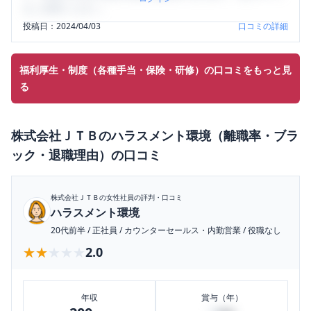
をご活用ください。
投稿日：
2024/04/03
口コミの詳細
福利厚生・制度（各種手当・保険・研修）の口コミをもっと見
る
株式会社ＪＴＢ
の
ハラスメント環境（離職率・ブラ
ック・退職理由）
の口コミ
株式会社ＪＴＢ
の女性社員の評判・口コミ
ハラスメント環境
20代前半
/
正社員
/
カウンターセールス・内勤営業
/
役職なし
★★★★★
★★★★★
2.0
年収
賞与（年）