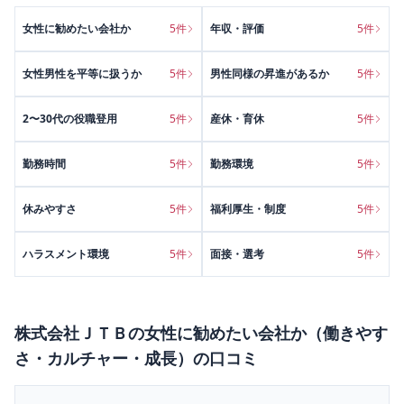
女性に勧めたい会社か
5
件
年収・評価
5
件
女性男性を平等に扱うか
5
件
男性同様の昇進があるか
5
件
2〜30代の役職登用
5
件
産休・育休
5
件
勤務時間
5
件
勤務環境
5
件
休みやすさ
5
件
福利厚生・制度
5
件
ハラスメント環境
5
件
面接・選考
5
件
株式会社ＪＴＢ
の
女性に勧めたい会社か（働きやす
さ・カルチャー・成長）
の口コミ