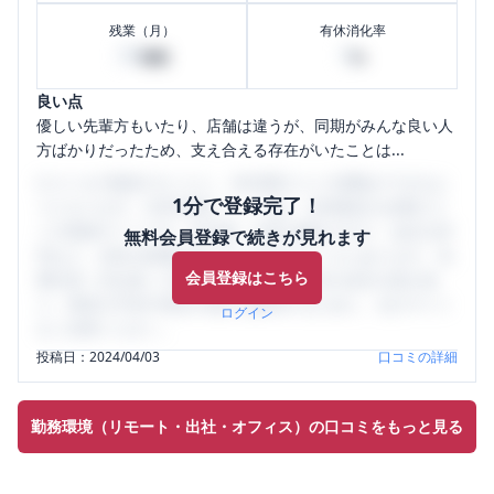
残業（月）
有休消化率
30
0
時間
%
良い点
優しい先輩方もいたり、店舗は違うが、同期がみんな良い人
方ばかりだったため、支え合える存在がいたことは...
口コミを1投稿するごとに、30日間口コミの閲覧ができるよ
1分で登録完了！
うになります。SHEHUB(シーハブ)は、女性限定の企業口コ
ミの投稿サイトです。給与面・女性の働きやすさ・会社の評
無料会員登録で続きが見れます
判など、女性の転職は気にすべき点がたくさんあります。先
会員登録はこちら
輩社員（元社員）の口コミを通して、本当の会社の姿を知
り、将来の不安や現在の悩みを解消するために、ぜひサイト
ログイン
をご活用ください。
投稿日：
2024/04/03
口コミの詳細
勤務環境（リモート・出社・オフィス）の口コミをもっと見る