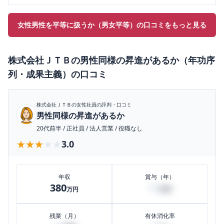
女性男性を平等に扱うか（男女平等）の口コミをもっと見る
株式会社ＪＴＢ
の
男性同様の昇進があるか（年功序
列・成果主義）
の口コミ
株式会社ＪＴＢ
の女性社員の評判・口コミ
男性同様の昇進があるか
20代前半
/
正社員
/
法人営業
/
役職なし
★★★★★
★★★★★
3.0
年収
賞与（年）
380
50
万円
万円
残業（月）
有休消化率