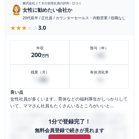
株式会社ＪＴＢ
の女性社員の評判・口コミ
女性に勧めたい会社か
20代前半
/
正社員
/
カウンターセールス・内勤営業
/
役職なし
★★★★★
★★★★★
3.0
年収
賞与（年）
200
0
万円
万円
残業（月）
有休消化率
30
0
時間
%
良い点
女性社員が多くいます。育休などの福利厚生がしっかりして
いて、ママさん社員もたくさんいるところがいいと...
口コミを1投稿するごとに、30日間口コミの閲覧ができるよ
1分で登録完了！
うになります。SHEHUB(シーハブ)は、女性限定の企業口コ
ミの投稿サイトです。給与面・女性の働きやすさ・会社の評
無料会員登録で続きが見れます
判など、女性の転職は気にすべき点がたくさんあります。先