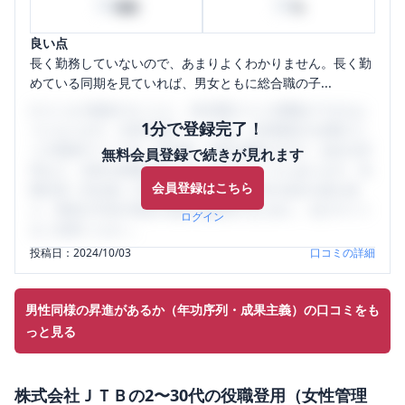
50
50
時間
%
良い点
長く勤務していないので、あまりよくわかりません。長く勤
めている同期を見ていれば、男女ともに総合職の子...
口コミを1投稿するごとに、30日間口コミの閲覧ができるよ
1分で登録完了！
うになります。SHEHUB(シーハブ)は、女性限定の企業口コ
ミの投稿サイトです。給与面・女性の働きやすさ・会社の評
無料会員登録で続きが見れます
判など、女性の転職は気にすべき点がたくさんあります。先
会員登録はこちら
輩社員（元社員）の口コミを通して、本当の会社の姿を知
り、将来の不安や現在の悩みを解消するために、ぜひサイト
ログイン
をご活用ください。
投稿日：
2024/10/03
口コミの詳細
男性同様の昇進があるか（年功序列・成果主義）の口コミをも
っと見る
株式会社ＪＴＢ
の
2〜30代の役職登用（女性管理