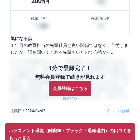
200
0
万円
万円
残業（月）
有休消化率
30
0
時間
%
気になる点
１年目の教育担当の先輩社員と良い関係ではなく、苦労しま
したが、話を聞いてくれる先輩もいたので心強かっ...
口コミを1投稿するごとに、30日間口コミの閲覧ができるよ
1分で登録完了！
うになります。SHEHUB(シーハブ)は、女性限定の企業口コ
ミの投稿サイトです。給与面・女性の働きやすさ・会社の評
無料会員登録で続きが見れます
判など、女性の転職は気にすべき点がたくさんあります。先
会員登録はこちら
輩社員（元社員）の口コミを通して、本当の会社の姿を知
り、将来の不安や現在の悩みを解消するために、ぜひサイト
ログイン
をご活用ください。
投稿日：
2024/04/03
口コミの詳細
ハラスメント環境（離職率・ブラック・退職理由）の口コミを
もっと見る