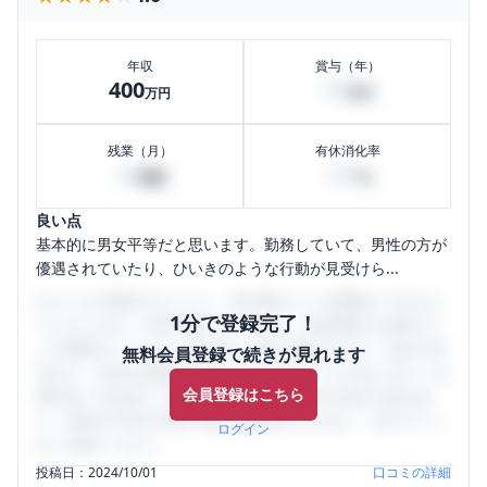
年収
賞与（年）
400
50
万円
万円
残業（月）
有休消化率
20
100
時間
%
良い点
基本的に男女平等だと思います。勤務していて、男性の方が
優遇されていたり、ひいきのような行動が見受けら...
口コミを1投稿するごとに、30日間口コミの閲覧ができるよ
1分で登録完了！
うになります。SHEHUB(シーハブ)は、女性限定の企業口コ
ミの投稿サイトです。給与面・女性の働きやすさ・会社の評
無料会員登録で続きが見れます
判など、女性の転職は気にすべき点がたくさんあります。先
会員登録はこちら
輩社員（元社員）の口コミを通して、本当の会社の姿を知
り、将来の不安や現在の悩みを解消するために、ぜひサイト
ログイン
をご活用ください。
投稿日：
2024/10/01
口コミの詳細