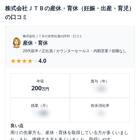
株式会社ＪＴＢ
の
産休・育休（妊娠・出産・育児）
の口コミ
株式会社ＪＴＢ
の女性社員の評判・口コミ
産休・育休
20代前半
/
正社員
/
カウンターセールス・内勤営業
/
役職なし
★★★★★
★★★★★
4.0
年収
賞与（年）
200
0
万円
万円
残業（月）
有休消化率
30
0
時間
%
良い点
周りの先輩方も、産休・育休を取得している方が多くいまし
た。また、復帰する方も多くいました。取得しやす...