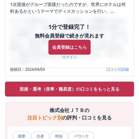
1次面接がグルーブ面接だったのですが、世界にホテルは何
軒あるかというテーマでディスカッションを行い、...
口コミを1投稿するごとに、30日間口コミの閲覧ができるよ
1分で登録完了！
うになります。SHEHUB(シーハブ)は、女性限定の企業口コ
ミの投稿サイトです。給与面・女性の働きやすさ・会社の評
無料会員登録で続きが見れます
判など、女性の転職は気にすべき点がたくさんあります。先
会員登録はこちら
輩社員（元社員）の口コミを通して、本当の会社の姿を知
り、将来の不安や現在の悩みを解消するために、ぜひサイト
ログイン
をご活用ください。
投稿日：
2024/04/03
口コミの詳細
面接・選考（倍率・難易度）の口コミをもっと見る
株式会社ＪＴＢ
の
注目トピック別
の評判・口コミを見る
残業
出産
時短
パワハラ