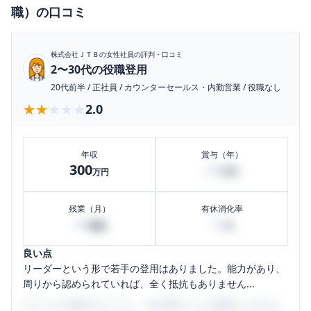
職）
の口コミ
株式会社ＪＴＢ
の女性社員の評判・口コミ
2〜30代の役職登用
20代前半
/
正社員
/
カウンターセールス・内勤営業
/
役職なし
★★★★★
★★★★★
2.0
年収
賞与（年）
300
60
万円
万円
残業（月）
有休消化率
40
10
時間
%
良い点
リーダーという形で若手の登用はありました。能力があり、
周りから認められていれば、全く抵抗もありません...
口コミを1投稿するごとに、30日間口コミの閲覧ができるよ