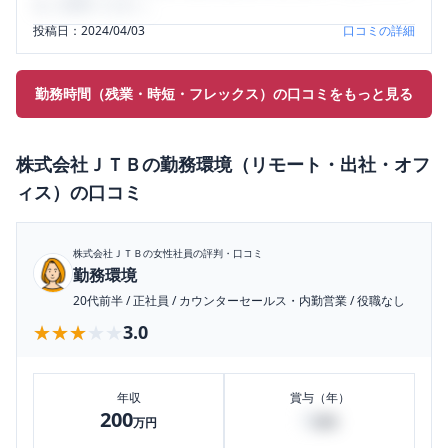
をご活用ください。
投稿日：
2024/04/03
口コミの詳細
勤務時間（残業・時短・フレックス）の口コミをもっと見る
株式会社ＪＴＢ
の
勤務環境（リモート・出社・オフ
ィス）
の口コミ
株式会社ＪＴＢ
の女性社員の評判・口コミ
勤務環境
20代前半
/
正社員
/
カウンターセールス・内勤営業
/
役職なし
★★★★★
★★★★★
3.0
年収
賞与（年）
200
0
万円
万円