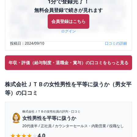
1分で登録完了！
うになります。SHEHUB(シーハブ)は、女性限定の企業口コ
ミの投稿サイトです。給与面・女性の働きやすさ・会社の評
無料会員登録で続きが見れます
判など、女性の転職は気にすべき点がたくさんあります。先
会員登録はこちら
輩社員（元社員）の口コミを通して、本当の会社の姿を知
り、将来の不安や現在の悩みを解消するために、ぜひサイト
ログイン
をご活用ください。
投稿日：
2024/09/10
口コミの詳細
年収・評価（給与制度・退職金・賞与）の口コミをもっと見る
株式会社ＪＴＢ
の
女性男性を平等に扱うか（男女平
等）
の口コミ
株式会社ＪＴＢ
の女性社員の評判・口コミ
女性男性を平等に扱うか
20代後半
/
正社員
/
カウンターセールス・内勤営業
/
役職なし
★★★★★
★★★★★
4.0