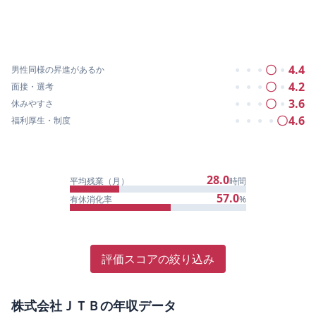
〇
4.4
男性同様の昇進があるか
●
●
●
●
〇
4.2
面接・選考
●
●
●
●
〇
3.6
休みやすさ
●
●
●
●
〇
4.6
福利厚生・制度
●
●
●
●
28.0
平均残業（月）
時間
57.0
有休消化率
%
評価スコアの絞り込み
株式会社ＪＴＢ
の年収データ