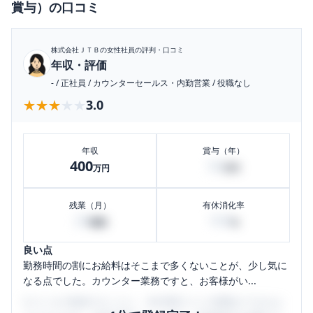
賞与）
の口コミ
株式会社ＪＴＢ
の女性社員の評判・口コミ
年収・評価
-
/
正社員
/
カウンターセールス・内勤営業
/
役職なし
★★★★★
★★★★★
3.0
年収
賞与（年）
400
50
万円
万円
残業（月）
有休消化率
20
100
時間
%
良い点
勤務時間の割にお給料はそこまで多くないことが、少し気に
なる点でした。カウンター業務ですと、お客様がい...
口コミを1投稿するごとに、30日間口コミの閲覧ができるよ