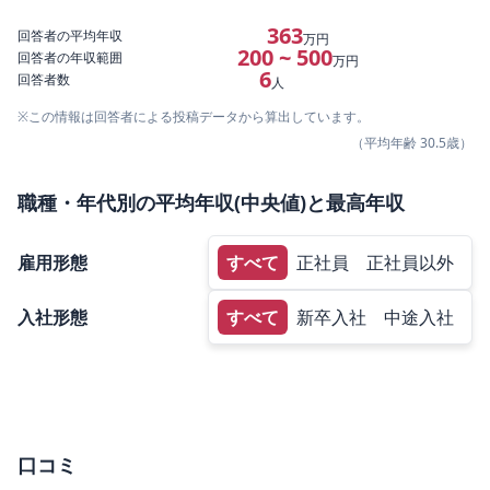
363
回答者の平均年収
万円
200 ~ 500
回答者の年収範囲
万円
6
回答者数
人
※この情報は回答者による投稿データから算出しています。
（平均年齢
30.5
歳）
職種・年代別の平均年収(中央値)と最高年収
雇用形態
すべて
正社員
正社員以外
入社形態
すべて
新卒入社
中途入社
口コミ