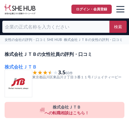
ログイン・会員登録
検索
女性の会社の評判・口コミ SHE HUB
>
株式会社ＪＴＢの女性の評判・口コミ
株式会社ＪＴＢの女性社員の評判・口コミ
株式会社ＪＴＢ
★★★★★
★★★★★
3.5
60
件
東京都
品川区
東品川２丁目３番１１号
/
ジェイティービー
株式会社ＪＴＢ
への転職相談はこちら！