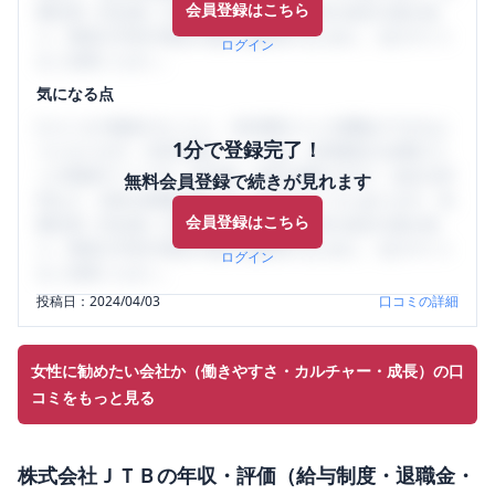
会員登録はこちら
輩社員（元社員）の口コミを通して、本当の会社の姿を知
り、将来の不安や現在の悩みを解消するために、ぜひサイト
ログイン
をご活用ください。
気になる点
口コミを1投稿するごとに、30日間口コミの閲覧ができるよ
1分で登録完了！
うになります。SHEHUB(シーハブ)は、女性限定の企業口コ
ミの投稿サイトです。給与面・女性の働きやすさ・会社の評
無料会員登録で続きが見れます
判など、女性の転職は気にすべき点がたくさんあります。先
会員登録はこちら
輩社員（元社員）の口コミを通して、本当の会社の姿を知
り、将来の不安や現在の悩みを解消するために、ぜひサイト
ログイン
をご活用ください。
投稿日：
2024/04/03
口コミの詳細
女性に勧めたい会社か（働きやすさ・カルチャー・成長）の口
コミをもっと見る
株式会社ＪＴＢ
の
年収・評価（給与制度・退職金・