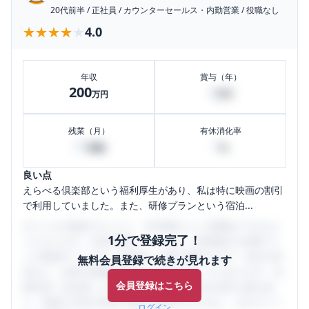
20代前半
/
正社員
/
カウンターセールス・内勤営業
/
役職なし
★★★★★
★★★★★
4.0
年収
賞与（年）
200
0
万円
万円
残業（月）
有休消化率
30
0
時間
%
良い点
えらべる倶楽部という福利厚生があり、私は特に映画の割引
で利用していました。また、研修プランという宿泊...
口コミを1投稿するごとに、30日間口コミの閲覧ができるよ
1分で登録完了！
うになります。SHEHUB(シーハブ)は、女性限定の企業口コ
ミの投稿サイトです。給与面・女性の働きやすさ・会社の評
無料会員登録で続きが見れます
判など、女性の転職は気にすべき点がたくさんあります。先
会員登録はこちら
輩社員（元社員）の口コミを通して、本当の会社の姿を知
り、将来の不安や現在の悩みを解消するために、ぜひサイト
ログイン