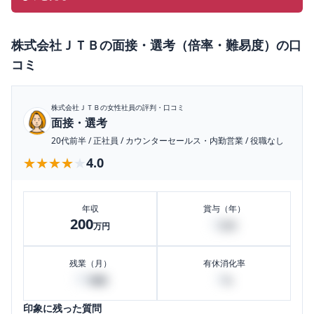
株式会社ＪＴＢ
の
面接・選考（倍率・難易度）
の口
コミ
株式会社ＪＴＢ
の女性社員の評判・口コミ
面接・選考
20代前半
/
正社員
/
カウンターセールス・内勤営業
/
役職なし
★★★★★
★★★★★
4.0
年収
賞与（年）
200
0
万円
万円
残業（月）
有休消化率
30
0
時間
%
印象に残った質問