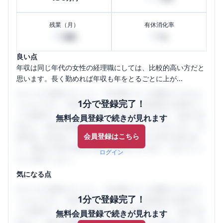
残業（月）
有休消化率
20
80
時間
%
良い点
年収は同じ年代の女性の経理職にしては、比較的高い方だと
思います。長く勤めれば年収も年をとるごとに上が...
口コミを1投稿するごとに、30日間口コミの閲覧ができるよ
1分で登録完了！
うになります。SHEHUB(シーハブ)は、女性限定の企業口コ
ミの投稿サイトです。給与面・女性の働きやすさ・会社の評
無料会員登録で続きが見れます
判など、女性の転職は気にすべき点がたくさんあります。先
会員登録はこちら
輩社員（元社員）の口コミを通して、本当の会社の姿を知
り、将来の不安や現在の悩みを解消するために、ぜひサイト
ログイン
をご活用ください。
気になる点
口コミを1投稿するごとに、30日間口コミの閲覧ができるよ
1分で登録完了！
うになります。SHEHUB(シーハブ)は、女性限定の企業口コ
ミの投稿サイトです。給与面・女性の働きやすさ・会社の評
無料会員登録で続きが見れます
判など、女性の転職は気にすべき点がたくさんあります。先