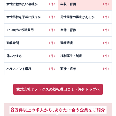
女性に勧めたい会社か
1
件
年収・評価
1
件
女性男性を平等に扱うか
1
件
男性同様の昇進があるか
1
件
2〜30代の役職登用
1
件
産休・育休
1
件
勤務時間
1
件
勤務環境
1
件
休みやすさ
1
件
福利厚生・制度
1
件
ハラスメント環境
1
件
面接・選考
1
件
株式会社テノックスの就転職口コミ・評判トップへ