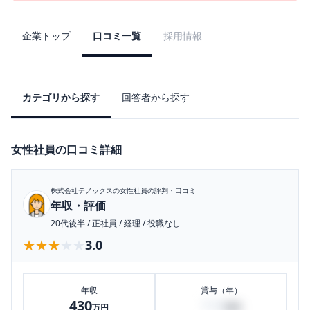
企業トップ
口コミ一覧
採用情報
カテゴリから探す
回答者から探す
女性社員の口コミ詳細
株式会社テノックス
の女性社員の評判・口コミ
年収・評価
20代後半
/
正社員
/
経理
/
役職なし
★★★★★
★★★★★
3.0
年収
賞与（年）
430
113
万円
万円