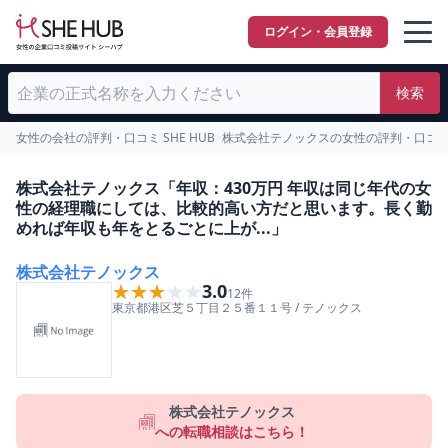
ログイン・会員登録
検索
女性の会社の評判・口コミ SHE HUB
>
株式会社テノックスの女性の評判・口コ
株式会社テノックス「年収：430万円 年収は同じ年代の女
性の経理職にしては、比較的高い方だと思います。長く勤
めれば年収も年をとるごとに上が...」
株式会社テノックス
★★★★★
★★★★★
3.0
12
件
東京都
港区
芝５丁目２５番１１号
/
テノックス
株式会社テノックス
への転職相談はこちら！