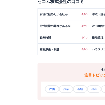
セコム株式会社
の口コミ
女性に勧めたい会社か
4
件
年収・評
男性同様の昇進があるか
4
件
2〜30代
勤務時間
4
件
勤務環境
福利厚生・制度
4
件
ハラスメ
セ
注目トピッ
評価
残業
有給
出産