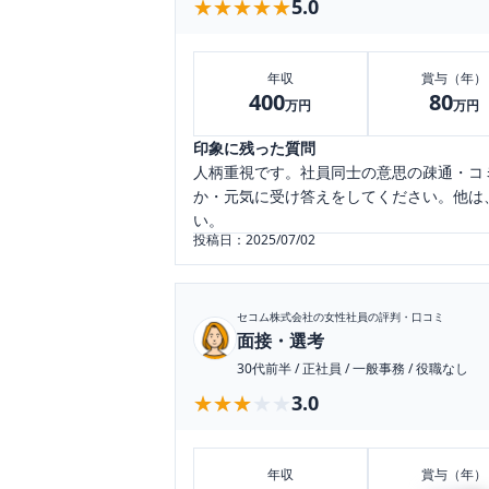
★★★★★
★★★★★
5.0
年収
賞与（年）
400
80
万円
万円
印象に残った質問
人柄重視です。社員同士の意思の疎通・コ
か・元気に受け答えをしてください。他は
い。
投稿日：
2025/07/02
セコム株式会社
の女性社員の評判・口コミ
面接・選考
30代前半
/
正社員
/
一般事務
/
役職なし
★★★★★
★★★★★
3.0
年収
賞与（年）