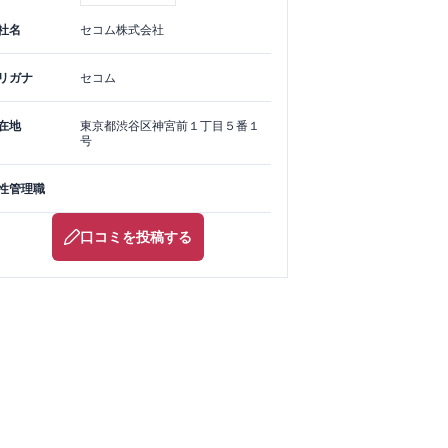
社名
セコム株式会社
リガナ
セコム
在地
東京都
渋谷区
神宮前１丁目５番１
号
性管理職
口コミを投稿する