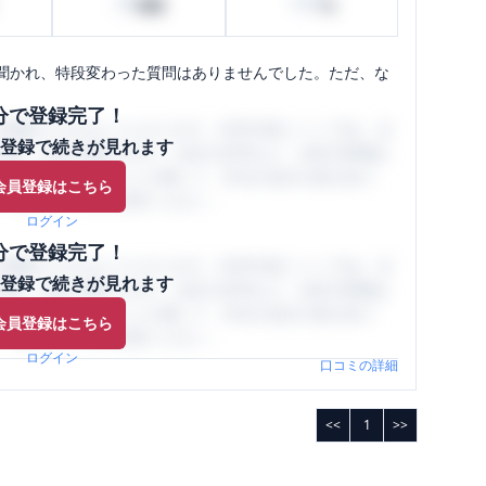
30
100
時間
%
聞かれ、特段変わった質問はありませんでした。ただ、な
分で登録完了！
閲覧ができるようになります。SHEHUB(シーハブ)は、女
登録で続きが見れます
与面・女性の働きやすさ・会社の評判など、女性の転職は
員（元社員）の口コミを通して、本当の会社の姿を知り、
会員登録はこちら
、ぜひサイトをご活用ください。
ログイン
分で登録完了！
閲覧ができるようになります。SHEHUB(シーハブ)は、女
登録で続きが見れます
与面・女性の働きやすさ・会社の評判など、女性の転職は
員（元社員）の口コミを通して、本当の会社の姿を知り、
会員登録はこちら
、ぜひサイトをご活用ください。
ログイン
口コミの詳細
<<
1
>>