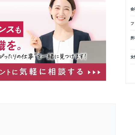
会
フ
所
女