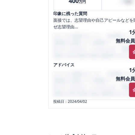
400
10
万円
万円
印象に残った質問
面接では、志望理由や自己アピールなどを
ぜ志望理由...
1
口コミを1投稿するごとに、30日間口コミの
無料会員
性限定の企業口コミの投稿サイトです。給
気にすべき点がたくさんあります。先輩社
将来の不安や現在の悩みを解消するために
アドバイス
1
口コミを1投稿するごとに、30日間口コミの
無料会員
性限定の企業口コミの投稿サイトです。給
気にすべき点がたくさんあります。先輩社
将来の不安や現在の悩みを解消するために
投稿日：
2024/04/02