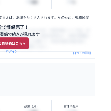
40
60
時間
%
て言えば、深堀をたくさんされます。そのため、職務経歴
分で登録完了！
閲覧ができるようになります。SHEHUB(シーハブ)は、女
登録で続きが見れます
与面・女性の働きやすさ・会社の評判など、女性の転職は
員（元社員）の口コミを通して、本当の会社の姿を知り、
会員登録はこちら
、ぜひサイトをご活用ください。
ログイン
口コミの詳細
残業（月）
有休消化率