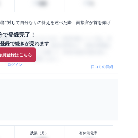
30
80
時間
%
問に対して自分なりの答えを述べた際、面接官が首を傾げ
分で登録完了！
閲覧ができるようになります。SHEHUB(シーハブ)は、女
登録で続きが見れます
与面・女性の働きやすさ・会社の評判など、女性の転職は
員（元社員）の口コミを通して、本当の会社の姿を知り、
会員登録はこちら
、ぜひサイトをご活用ください。
ログイン
口コミの詳細
残業（月）
有休消化率