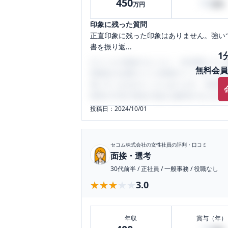
450
50
万円
万円
印象に残った質問
正直印象に残った印象はありません。強い
書を振り返...
1
口コミを1投稿するごとに、30日間口コミの
無料会員
性限定の企業口コミの投稿サイトです。給
気にすべき点がたくさんあります。先輩社
将来の不安や現在の悩みを解消するために
投稿日：
2024/10/01
セコム株式会社
の女性社員の評判・口コミ
面接・選考
30代前半
/
正社員
/
一般事務
/
役職なし
★★★★★
★★★★★
3.0
年収
賞与（年）