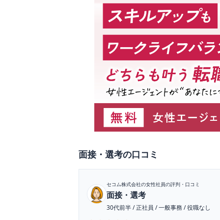
面接・選考
の口コミ
セコム株式会社
の女性社員の評判・口コミ
面接・選考
30代前半
/
正社員
/
一般事務
/
役職なし