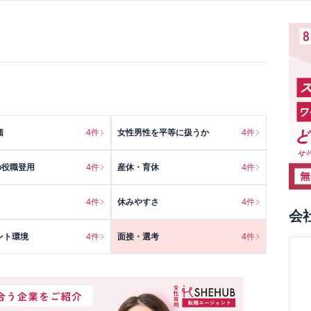
価
4
件
女性男性を平等に扱うか
4
件
の役職登用
4
件
産休・育休
4
件
4
件
休みやすさ
4
件
会
ント環境
4
件
面接・選考
4
件