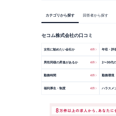
カテゴリから探す
回答者から探す
セコム株式会社
の口コミ
女性に勧めたい会社か
4
件
年収・評
男性同様の昇進があるか
4
件
2〜30代
勤務時間
4
件
勤務環境
福利厚生・制度
4
件
ハラスメ