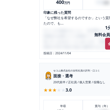
400
100
万円
万円
印象に残った質問
「なぜ弊社を希望するのですか」という質
たので、も...
1
口コミを1投稿するごとに、30日間口コミの
無料会員
性限定の企業口コミの投稿サイトです。給
気にすべき点がたくさんあります。先輩社
将来の不安や現在の悩みを解消するために
投稿日：
2024/11/04
セコム株式会社
の女性社員の評判・口コミ
面接・選考
20代前半
/
正社員
/
個人営業
/
役職なし
★★★★★
★★★★★
3.0
年収
賞与（年）