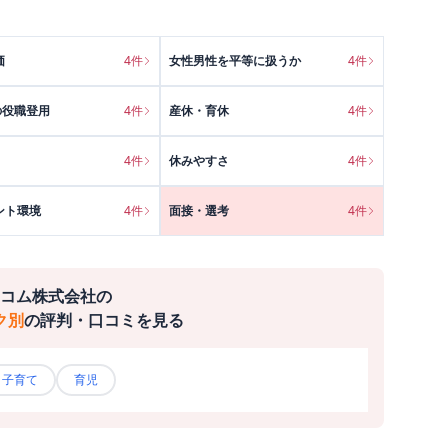
価
4
件
女性男性を平等に扱うか
4
件
の役職登用
4
件
産休・育休
4
件
4
件
休みやすさ
4
件
ント環境
4
件
面接・選考
4
件
コム株式会社
の
ク別
の評判・口コミを見る
子育て
育児