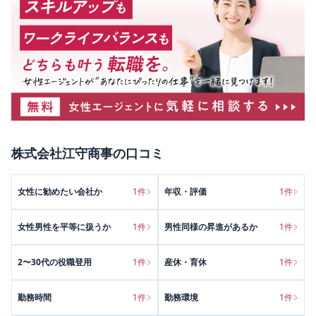
株式会社江守商事
の口コミ
女性に勧めたい会社か
1
件
年収・評価
1
件
女性男性を平等に扱うか
1
件
男性同様の昇進があるか
1
件
2〜30代の役職登用
1
件
産休・育休
1
件
勤務時間
1
件
勤務環境
1
件