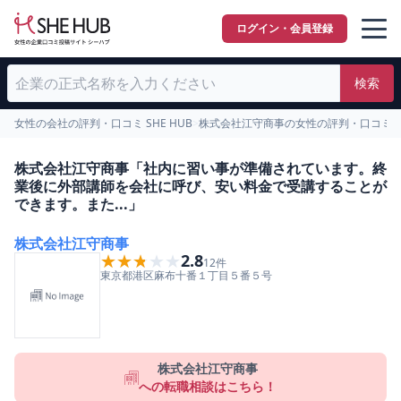
ログイン・会員登録
検索
女性の会社の評判・口コミ SHE HUB
>
株式会社江守商事の女性の評判・口コミ
>
株式会社江守商事「社内に習い事が準備されています。終
業後に外部講師を会社に呼び、安い料金で受講することが
できます。また...」
株式会社江守商事
★★★★★
★★★★★
2.8
12
件
東京都
港区
麻布十番１丁目５番５号
株式会社江守商事
への転職相談はこちら！