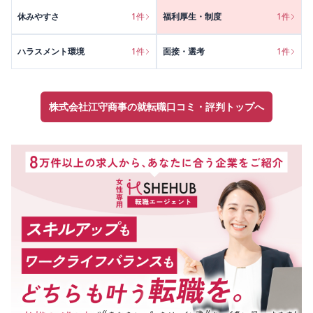
休みやすさ
1
件
福利厚生・制度
1
件
ハラスメント環境
1
件
面接・選考
1
件
株式会社江守商事の就転職口コミ・評判トップへ