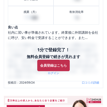
残業（月）
有休消化率
100
0
時間
%
良い点
社内に習い事が準備されています。終業後に外部講師を会社
に呼び、安い料金で受講することができます。また...
口コミを1投稿するごとに、30日間口コミの閲覧ができるよ
1分で登録完了！
うになります。SHEHUB(シーハブ)は、女性限定の企業口コ
ミの投稿サイトです。給与面・女性の働きやすさ・会社の評
無料会員登録で続きが見れます
判など、女性の転職は気にすべき点がたくさんあります。先
会員登録はこちら
輩社員（元社員）の口コミを通して、本当の会社の姿を知
り、将来の不安や現在の悩みを解消するために、ぜひサイト
ログイン
をご活用ください。
投稿日：
2024/09/24
口コミの詳細