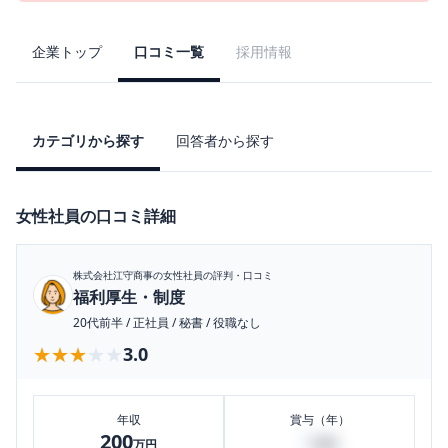
企業トップ
口コミ一覧
採用情報
カテゴリから探す
回答者から探す
女性社員の口コミ詳細
株式会社江守商事
の女性社員の評判・口コミ
福利厚生・制度
20代前半
/
正社員
/
秘書
/
役職なし
★★★★★
★★★★★
3.0
年収
賞与（年）
200
5
万円
万円