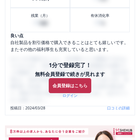
残業（月）
有休消化率
45
50
時間
%
良い点
自社製品を割引価格で購入できることはとても嬉しいです。
またその他の福利厚生も充実していると思います。
口コミを1投稿するごとに、30日間口コミの閲覧ができるよ
1分で登録完了！
うになります。SHEHUB(シーハブ)は、女性限定の企業口コ
ミの投稿サイトです。給与面・女性の働きやすさ・会社の評
無料会員登録で続きが見れます
判など、女性の転職は気にすべき点がたくさんあります。先
会員登録はこちら
輩社員（元社員）の口コミを通して、本当の会社の姿を知
り、将来の不安や現在の悩みを解消するために、ぜひサイト
ログイン
をご活用ください。
投稿日：
2024/03/28
口コミの詳細