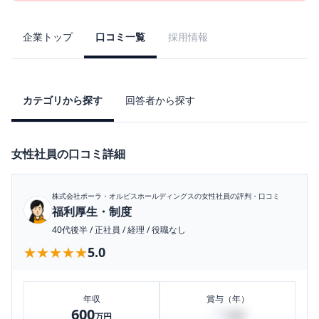
企業トップ
口コミ一覧
採用情報
カテゴリから探す
回答者から探す
女性社員の口コミ詳細
株式会社ポーラ・オルビスホールディングス
の女性社員の評判・口コミ
福利厚生・制度
40代後半
/
正社員
/
経理
/
役職なし
★★★★★
★★★★★
5.0
年収
賞与（年）
600
10
万円
万円