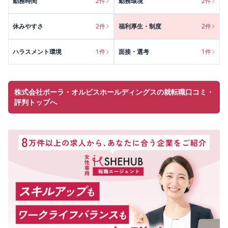
勤務時間
2
件
勤務環境
2
件
休みやすさ
2
件
福利厚生・制度
2
件
ハラスメント環境
1
件
面接・選考
1
件
株式会社ポーラ・オルビスホールディングスの就転職口コミ・
評判トップへ