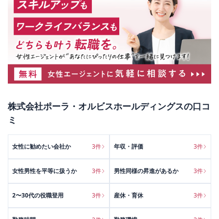
株式会社ポーラ・オルビスホールディングス
の口コ
ミ
女性に勧めたい会社か
3
件
年収・評価
3
件
女性男性を平等に扱うか
3
件
男性同様の昇進があるか
3
件
2〜30代の役職登用
3
件
産休・育休
3
件