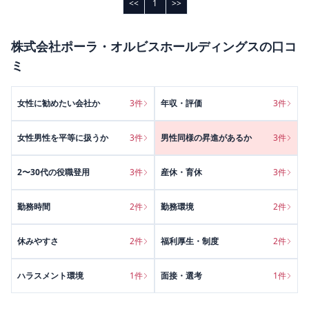
<<
1
>>
株式会社ポーラ・オルビスホールディングス
の口コ
ミ
女性に勧めたい会社か
3
件
年収・評価
3
件
女性男性を平等に扱うか
3
件
男性同様の昇進があるか
3
件
2〜30代の役職登用
3
件
産休・育休
3
件
勤務時間
2
件
勤務環境
2
件
休みやすさ
2
件
福利厚生・制度
2
件
ハラスメント環境
1
件
面接・選考
1
件