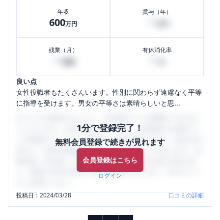
年収
賞与（年）
600
10
万円
万円
残業（月）
有休消化率
45
50
時間
%
良い点
女性役職者もたくさんいます。性別に関わらず遠慮なく平等
に指導を受けます。男女の平等さは素晴らしいと思...
口コミを1投稿するごとに、30日間口コミの閲覧ができるよ
1分で登録完了！
うになります。SHEHUB(シーハブ)は、女性限定の企業口コ
ミの投稿サイトです。給与面・女性の働きやすさ・会社の評
無料会員登録で続きが見れます
判など、女性の転職は気にすべき点がたくさんあります。先
会員登録はこちら
輩社員（元社員）の口コミを通して、本当の会社の姿を知
り、将来の不安や現在の悩みを解消するために、ぜひサイト
ログイン
をご活用ください。
投稿日：
2024/03/28
口コミの詳細