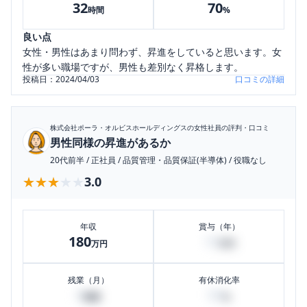
32
70
時間
%
良い点
女性・男性はあまり問わず、昇進をしていると思います。女
性が多い職場ですが、男性も差別なく昇格します。
投稿日：
2024/04/03
口コミの詳細
株式会社ポーラ・オルビスホールディングス
の女性社員の評判・口コミ
男性同様の昇進があるか
20代前半
/
正社員
/
品質管理・品質保証(半導体)
/
役職なし
★★★★★
★★★★★
3.0
年収
賞与（年）
180
10
万円
万円
残業（月）
有休消化率
0
90
時間
%