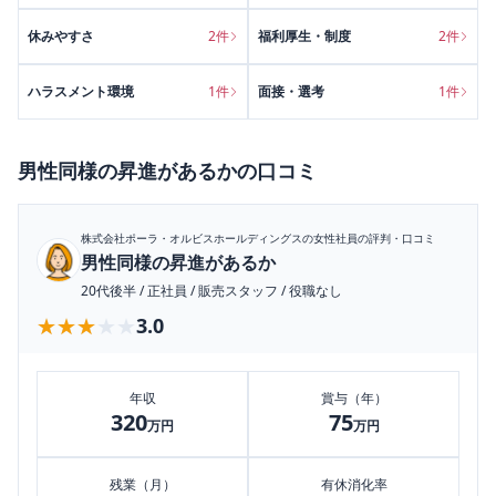
休みやすさ
2
件
福利厚生・制度
2
件
ハラスメント環境
1
件
面接・選考
1
件
男性同様の昇進があるか
の口コミ
株式会社ポーラ・オルビスホールディングス
の女性社員の評判・口コミ
男性同様の昇進があるか
20代後半
/
正社員
/
販売スタッフ
/
役職なし
★★★★★
★★★★★
3.0
年収
賞与（年）
320
75
万円
万円
残業（月）
有休消化率