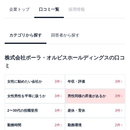
企業トップ
口コミ一覧
採用情報
カテゴリから探す
回答者から探す
株式会社ポーラ・オルビスホールディングス
の口コ
ミ
女性に勧めたい会社か
3
件
年収・評価
3
件
女性男性を平等に扱うか
3
件
男性同様の昇進があるか
3
件
2〜30代の役職登用
3
件
産休・育休
3
件
勤務時間
2
件
勤務環境
2
件