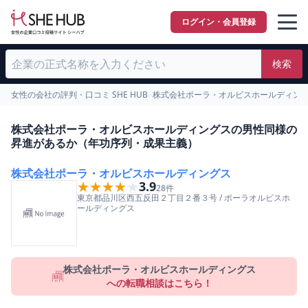
ログイン・会員登録
検索
女性の会社の評判・口コミ SHE HUB
>
株式会社ポーラ・オルビスホールディン
株式会社ポーラ・オルビスホールディングスの男性同様の
昇進があるか（年功序列・成果主義）
株式会社ポーラ・オルビスホールディングス
★★★★★
★★★★★
3.9
28
件
東京都
品川区
西五反田２丁目２番３号
/
ポーラオルビスホ
ールディングス
株式会社ポーラ・オルビスホールディングス
への転職相談はこちら！