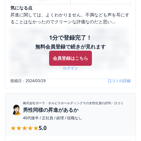
気になる点
昇進に関しては、よくわかりません。不満なども声を耳にす
ることはなかったのでクリーンな評価なのだと思い...
口コミを1投稿するごとに、30日間口コミの閲覧ができるよ
1分で登録完了！
うになります。SHEHUB(シーハブ)は、女性限定の企業口コ
ミの投稿サイトです。給与面・女性の働きやすさ・会社の評
無料会員登録で続きが見れます
判など、女性の転職は気にすべき点がたくさんあります。先
会員登録はこちら
輩社員（元社員）の口コミを通して、本当の会社の姿を知
り、将来の不安や現在の悩みを解消するために、ぜひサイト
ログイン
をご活用ください。
投稿日：
2024/03/29
口コミの詳細
株式会社ポーラ・オルビスホールディングス
の女性社員の評判・口コミ
男性同様の昇進があるか
40代後半
/
正社員
/
経理
/
役職なし
★★★★★
★★★★★
5.0