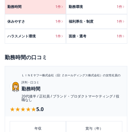
勤務時間
1
件
勤務環境
1
件
休みやすさ
1
件
福利厚生・制度
1
件
ハラスメント環境
1
件
面接・選考
1
件
勤務時間
の口コミ
ＬＩＮＥヤフー株式会社（旧: Ｚホールディングス株式会社）
の女性社員の
評判・口コミ
勤務時間
20代後半
/
正社員
/
ブランド・プロダクトマーケティング
/
役
職なし
★★★★★
★★★★★
5.0
年収
賞与（年）