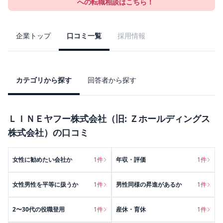
への転職相談はこちら！
企業トップ
口コミ一覧
採用情報
カテゴリから探す
回答者から探す
ＬＩＮＥヤフー株式会社（旧: Ｚホールディングス
株式会社）
の口コミ
女性に勧めたい会社か
1
件
年収・評価
1
件
女性男性を平等に扱うか
1
件
男性同様の昇進があるか
1
件
2〜30代の役職登用
1
件
産休・育休
1
件