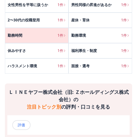
女性男性を平等に扱うか
1
件
男性同様の昇進があるか
1
件
2〜30代の役職登用
1
件
産休・育休
1
件
勤務時間
1
件
勤務環境
1
件
休みやすさ
1
件
福利厚生・制度
1
件
ハラスメント環境
1
件
面接・選考
1
件
ＬＩＮＥヤフー株式会社（旧: Ｚホールディングス株式
会社）
の
注目トピック別
の評判・口コミを見る
評価