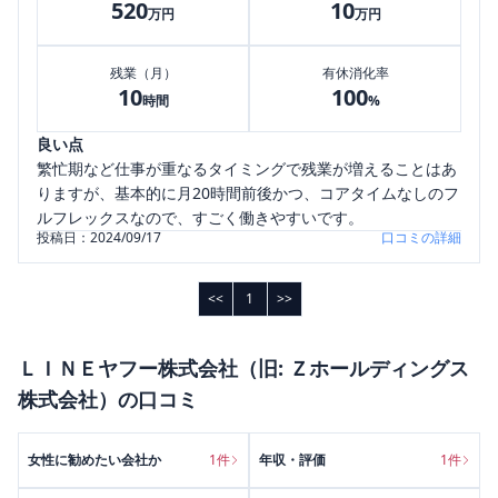
520
10
万円
万円
残業（月）
有休消化率
10
100
時間
%
良い点
繁忙期など仕事が重なるタイミングで残業が増えることはあ
りますが、基本的に月20時間前後かつ、コアタイムなしのフ
ルフレックスなので、すごく働きやすいです。
投稿日：
2024/09/17
口コミの詳細
<<
1
>>
ＬＩＮＥヤフー株式会社（旧: Ｚホールディングス
株式会社）
の口コミ
女性に勧めたい会社か
1
件
年収・評価
1
件