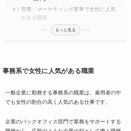
営業・マーケティング業界で女性に人気
がある職業
もっと見る
事務系で女性に人気がある職業
一般企業に勤務する事務系の職業は、雇用者の中
でも女性の割合の高く人気のある仕事です。
企業のバックオフィス部門で業務をサポートする