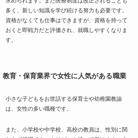
求められます。また医療制度は改正されることも
多く、新しい知識を学び続ける努力も必要です。
資格がなくても仕事はできますが、資格を持って
おくと即戦力だと評価され、就職しやすくなりま
す。
教育・保育業界で女性に人気がある職業
小さな子どもをお世話する保育士や幼稚園教諭
は、女性の多い職種です。
また、小学校や中学校、高校の教員は、性別に関