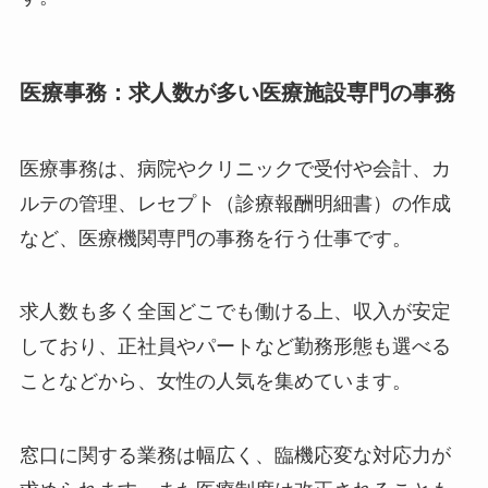
医療事務：求人数が多い医療施設専門の事務
医療事務は、病院やクリニックで受付や会計、カ
ルテの管理、レセプト（診療報酬明細書）の作成
など、医療機関専門の事務を行う仕事です。
求人数も多く全国どこでも働ける上、収入が安定
しており、正社員やパートなど勤務形態も選べる
ことなどから、女性の人気を集めています。
窓口に関する業務は幅広く、臨機応変な対応力が