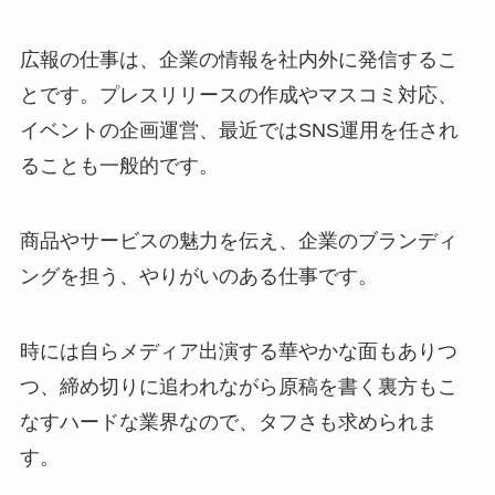
広報の仕事は、企業の情報を社内外に発信するこ
とです。プレスリリースの作成やマスコミ対応、
イベントの企画運営、最近ではSNS運用を任され
ることも一般的です。
商品やサービスの魅力を伝え、企業のブランディ
ングを担う、やりがいのある仕事です。
時には自らメディア出演する華やかな面もありつ
つ、締め切りに追われながら原稿を書く裏方もこ
なすハードな業界なので、タフさも求められま
す。