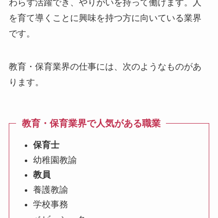
わらず活躍でき、やりがいを持って働けます。人
を育て導くことに興味を持つ方に向いている業界
です。
教育・保育業界の仕事には、次のようなものがあ
ります。
教育・保育業界で人気がある職業
保育士
幼稚園教諭
教員
養護教諭
学校事務