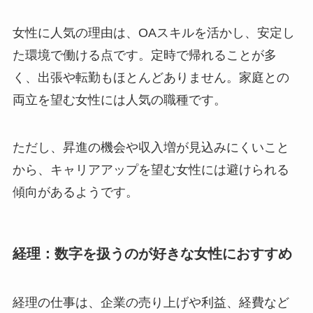
女性に人気の理由は、OAスキルを活かし、安定し
た環境で働ける点です。定時で帰れることが多
く、出張や転勤もほとんどありません。家庭との
両立を望む女性には人気の職種です。
ただし、昇進の機会や収入増が見込みにくいこと
から、キャリアアップを望む女性には避けられる
傾向があるようです。
経理：数字を扱うのが好きな女性におすすめ
経理の仕事は、企業の売り上げや利益、経費など