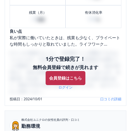
残業（月）
有休消化率
10
100
時間
%
良い点
私が実際に働いていたときは、残業も少なく、プライベート
な時間もしっかりと取れていました。ライフワーク...
口コミを1投稿するごとに、30日間口コミの閲覧ができるよ
1分で登録完了！
うになります。SHEHUB(シーハブ)は、女性限定の企業口コ
ミの投稿サイトです。給与面・女性の働きやすさ・会社の評
無料会員登録で続きが見れます
判など、女性の転職は気にすべき点がたくさんあります。先
会員登録はこちら
輩社員（元社員）の口コミを通して、本当の会社の姿を知
り、将来の不安や現在の悩みを解消するために、ぜひサイト
ログイン
をご活用ください。
投稿日：
2024/10/01
口コミの詳細
株式会社ユニクロ
の女性社員の評判・口コミ
勤務環境