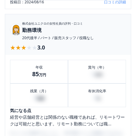
投稿日：
2024/08/16
口コミの詳細
株式会社ユニクロ
の女性社員の評判・口コミ
勤務環境
20代後半
/
パート
/
販売スタッフ
/
役職なし
★★★★★
★★★★★
3.0
年収
賞与（年）
85
0
万円
万円
残業（月）
有休消化率
0
0
時間
%
気になる点
経営や店舗経営とは関係のない職種であれば、リモートワー
クは可能だと思います。リモート勤務については職...
口コミを1投稿するごとに、30日間口コミの閲覧ができるよ