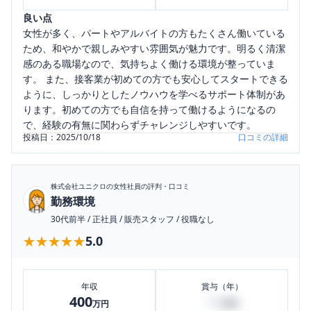
良い点
女性が多く、パートやアルバイトの方もたくさん働いている
ため、和やかで親しみやすい雰囲気が魅力です。明るく清潔
感のある職場なので、気持ちよく働ける環境が整っていま
す。 また、接客業が初めての方でも安心してスタートできる
ように、しっかりとしたノウハウを学べるサポート体制があ
ります。初めての方でも自信を持って働けるようになるの
で、経験の有無に関わらずチャレンジしやすいです。
投稿日：
2025/10/18
口コミの詳細
株式会社ユニクロ
の女性社員の評判・口コミ
勤務環境
30代前半
/
正社員
/
販売スタッフ
/
役職なし
★★★★★
★★★★★
5.0
年収
賞与（年）
400
50
万円
万円