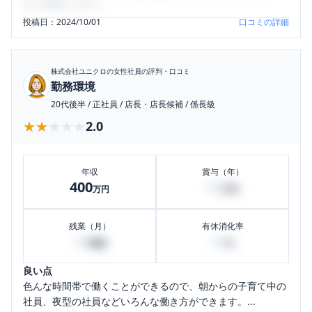
をご活用ください。
投稿日：
2024/10/01
口コミの詳細
株式会社ユニクロ
の女性社員の評判・口コミ
勤務環境
20代後半
/
正社員
/
店長・店長候補
/
係長級
★★★★★
★★★★★
2.0
年収
賞与（年）
400
60
万円
万円
残業（月）
有休消化率
20
40
時間
%
良い点
色んな時間帯で働くことができるので、朝からの子育て中の
社員、夜型の社員などいろんな働き方ができます。...