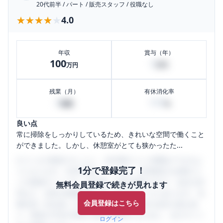
20代前半
/
パート
/
販売スタッフ
/
役職なし
★★★★★
★★★★★
4.0
年収
賞与（年）
100
0
万円
万円
残業（月）
有休消化率
0
100
時間
%
良い点
常に掃除をしっかりしているため、きれいな空間で働くこと
ができました。しかし、休憩室がとても狭かったた...
口コミを1投稿するごとに、30日間口コミの閲覧ができるよ
1分で登録完了！
うになります。SHEHUB(シーハブ)は、女性限定の企業口コ
ミの投稿サイトです。給与面・女性の働きやすさ・会社の評
無料会員登録で続きが見れます
判など、女性の転職は気にすべき点がたくさんあります。先
会員登録はこちら
輩社員（元社員）の口コミを通して、本当の会社の姿を知
り、将来の不安や現在の悩みを解消するために、ぜひサイト
ログイン