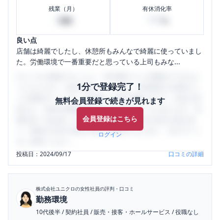
残業（月）
有休消化率
0
100
時間
%
良い点
店舗は綺麗でしたし、休憩所もみんなで綺麗に使っていまし
た。労働環境で一番重要だと思っている上司もみな...
口コミを1投稿するごとに、30日間口コミの閲覧ができるよ
1分で登録完了！
うになります。SHEHUB(シーハブ)は、女性限定の企業口コ
ミの投稿サイトです。給与面・女性の働きやすさ・会社の評
無料会員登録で続きが見れます
判など、女性の転職は気にすべき点がたくさんあります。先
会員登録はこちら
輩社員（元社員）の口コミを通して、本当の会社の姿を知
り、将来の不安や現在の悩みを解消するために、ぜひサイト
ログイン
をご活用ください。
投稿日：
2024/09/17
口コミの詳細
株式会社ユニクロ
の女性社員の評判・口コミ
勤務環境
10代後半
/
契約社員
/
販売・接客・ホールサービス
/
役職なし