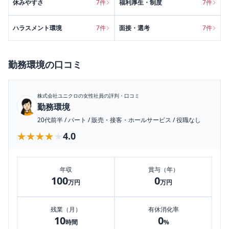
休みやすさ
7
件
福利厚生・制度
7
件
ハラスメント環境
7
件
面接・選考
7
件
勤務環境
の口コミ
株式会社ユニクロ
の女性社員の評判・口コミ
勤務環境
20代前半
/
パート
/
販売・接客・ホールサービス
/
役職なし
★★★★★
★★★★★
4.0
年収
賞与（年）
100
0
万円
万円
残業（月）
有休消化率
10
0
時間
%