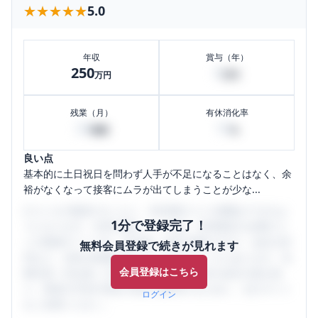
★★★★★
★★★★★
5.0
年収
賞与（年）
250
0
万円
万円
残業（月）
有休消化率
20
10
時間
%
良い点
基本的に土日祝日を問わず人手が不足になることはなく、余
裕がなくなって接客にムラが出てしまうことが少な...
口コミを1投稿するごとに、30日間口コミの閲覧ができるよ
1分で登録完了！
うになります。SHEHUB(シーハブ)は、女性限定の企業口コ
ミの投稿サイトです。給与面・女性の働きやすさ・会社の評
無料会員登録で続きが見れます
判など、女性の転職は気にすべき点がたくさんあります。先
会員登録はこちら
輩社員（元社員）の口コミを通して、本当の会社の姿を知
り、将来の不安や現在の悩みを解消するために、ぜひサイト
ログイン
をご活用ください。