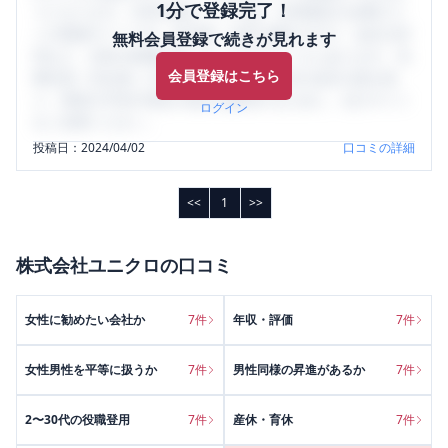
1分で登録完了！
うになります。SHEHUB(シーハブ)は、女性限定の企業口コ
ミの投稿サイトです。給与面・女性の働きやすさ・会社の評
無料会員登録で続きが見れます
判など、女性の転職は気にすべき点がたくさんあります。先
会員登録はこちら
輩社員（元社員）の口コミを通して、本当の会社の姿を知
り、将来の不安や現在の悩みを解消するために、ぜひサイト
ログイン
をご活用ください。
投稿日：
2024/04/02
口コミの詳細
<<
1
>>
株式会社ユニクロ
の口コミ
女性に勧めたい会社か
7
件
年収・評価
7
件
女性男性を平等に扱うか
7
件
男性同様の昇進があるか
7
件
2〜30代の役職登用
7
件
産休・育休
7
件