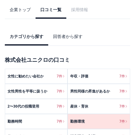
企業トップ
口コミ一覧
採用情報
カテゴリから探す
回答者から探す
株式会社ユニクロ
の口コミ
女性に勧めたい会社か
7
件
年収・評価
7
件
女性男性を平等に扱うか
7
件
男性同様の昇進があるか
7
件
2〜30代の役職登用
7
件
産休・育休
7
件
勤務時間
7
件
勤務環境
7
件