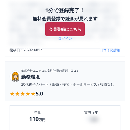
口コミを1投稿するごとに、30日間口コミの閲覧ができるよ
1分で登録完了！
うになります。SHEHUB(シーハブ)は、女性限定の企業口コ
ミの投稿サイトです。給与面・女性の働きやすさ・会社の評
無料会員登録で続きが見れます
判など、女性の転職は気にすべき点がたくさんあります。先
会員登録はこちら
輩社員（元社員）の口コミを通して、本当の会社の姿を知
り、将来の不安や現在の悩みを解消するために、ぜひサイト
ログイン
をご活用ください。
投稿日：
2024/09/17
口コミの詳細
株式会社ユニクロ
の女性社員の評判・口コミ
勤務環境
20代後半
/
パート
/
販売・接客・ホールサービス
/
役職なし
★★★★★
★★★★★
5.0
年収
賞与（年）
110
0
万円
万円