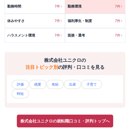
勤務時間
7
件
勤務環境
7
件
休みやすさ
7
件
福利厚生・制度
7
件
ハラスメント環境
7
件
面接・選考
7
件
株式会社ユニクロ
の
注目トピック別
の評判・口コミを見る
評価
残業
有給
出産
子育て
時短
株式会社ユニクロの就転職口コミ・評判トップへ