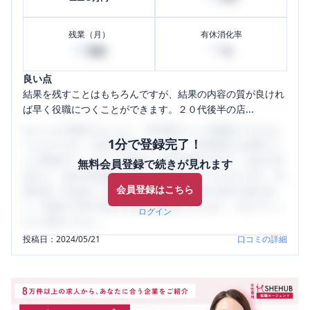
残業（月）
有休消化率
40
70
時間
%
良い点
結果を残すことはもちろんですが、結果の内容の質が良けれ
ば早く役職につくことができます。２０代後半の店...
口コミを1投稿するごとに、30日間口コミの閲覧ができるよ
1分で登録完了！
うになります。SHEHUB(シーハブ)は、女性限定の企業口コ
ミの投稿サイトです。給与面・女性の働きやすさ・会社の評
無料会員登録で続きが見れます
判など、女性の転職は気にすべき点がたくさんあります。先
会員登録はこちら
輩社員（元社員）の口コミを通して、本当の会社の姿を知
り、将来の不安や現在の悩みを解消するために、ぜひサイト
ログイン
をご活用ください。
投稿日：
2024/05/21
口コミの詳細