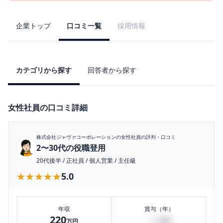
企業トップ
口コミ一覧
採用情報
カテゴリから探す
回答者から探す
女性社員の口コミ詳細
株式会社ジャヴァコーポレーション
の女性社員の評判・口コミ
2〜30代の役職登用
20代後半
/
正社員
/
個人営業
/
主任級
★★★★★
★★★★★
5.0
年収
賞与（年）
220
30
万円
万円