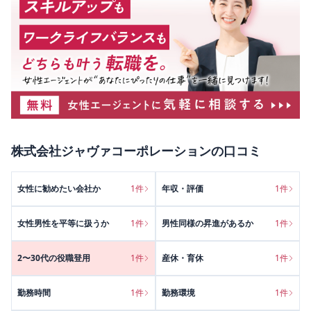
株式会社ジャヴァコーポレーション
の口コミ
女性に勧めたい会社か
1
件
年収・評価
1
件
女性男性を平等に扱うか
1
件
男性同様の昇進があるか
1
件
2〜30代の役職登用
1
件
産休・育休
1
件
勤務時間
1
件
勤務環境
1
件