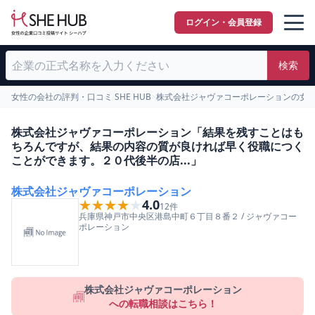
ログイン・会員登録
検索
女性の会社の評判・口コミ SHE HUB
>
株式会社ジャヴァコーポレーションの女
株式会社ジャヴァコーポレーション「結果を残すことはも
ちろんですが、結果の内容の質が良ければ早く役職につく
ことができます。２０代後半の店...」
株式会社ジャヴァコーポレーション
★★★★★
★★★★★
4.0
12
件
兵庫県
神戸市中央区
港島中町６丁目８番２
/
ジャヴァコー
ポレーション
株式会社ジャヴァコーポレーション
への転職相談はこちら！