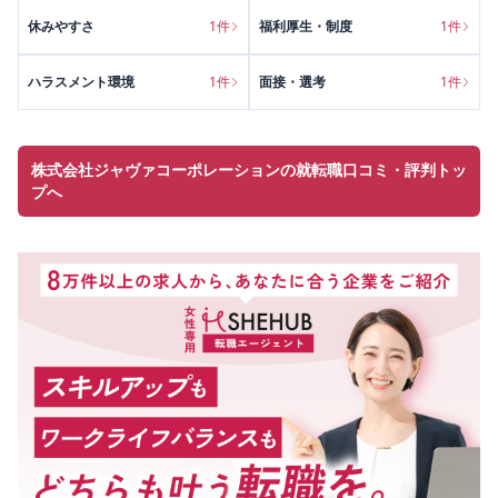
休みやすさ
1
件
福利厚生・制度
1
件
ハラスメント環境
1
件
面接・選考
1
件
株式会社ジャヴァコーポレーションの就転職口コミ・評判トッ
プへ