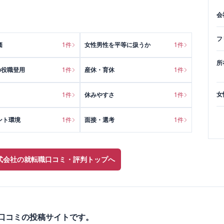
会
フ
価
1
件
女性男性を平等に扱うか
1
件
所
の役職登用
1
件
産休・育休
1
件
女
1
件
休みやすさ
1
件
ント環境
1
件
面接・選考
1
件
式会社の就転職口コミ・評判トップへ
業口コミの投稿サイトです。