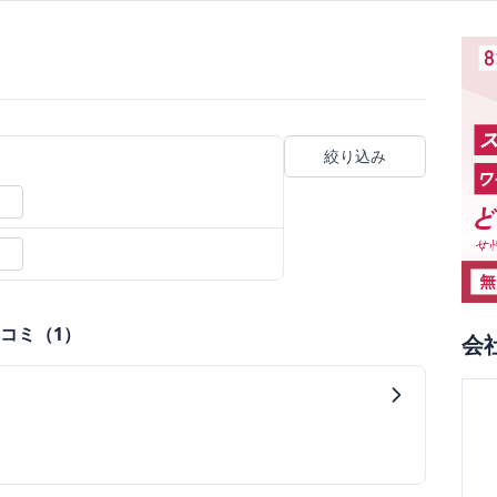
絞り込み
コミ（
1
）
会