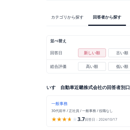
カテゴリから探す
回答者から探す
並べ替え
回答日
新しい順
古い順
総合評価
高い順
低い順
いすゞ自動車近畿株式会社
の回答者別口
一般事務
30代前半
/
正社員
/
一般事務
/
役職なし
★★★★★
★★★★★
3.7
回答日：
2024/10/17