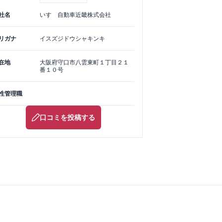
社名
いすゞ自動車近畿株式会社
リガナ
イスズジドウシャキンキ
在地
大阪府
守口市
八雲東町１丁目２１
番１０号
性管理職
口コミを投稿する