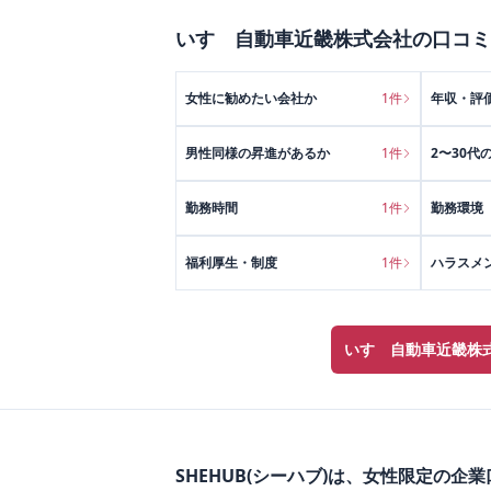
いすゞ自動車近畿株式会社
の口コミ
女性に勧めたい会社か
1
件
年収・評
男性同様の昇進があるか
1
件
2〜30代
勤務時間
1
件
勤務環境
福利厚生・制度
1
件
ハラスメ
いすゞ自動車近畿株
SHEHUB(シーハブ)は、女性限定の企