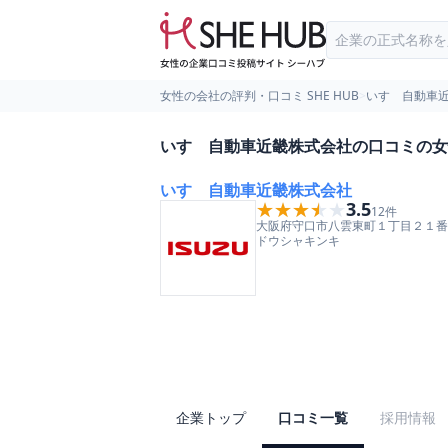
女性の会社の評判・口コミ SHE HUB
>
いすゞ自動車
いすゞ自動車近畿株式会社の口コミの女
いすゞ自動車近畿株式会社
★★★★★
★★★★★
3.5
12
件
大阪府
守口市
八雲東町１丁目２１番
ドウシャキンキ
企業トップ
口コミ一覧
採用情報