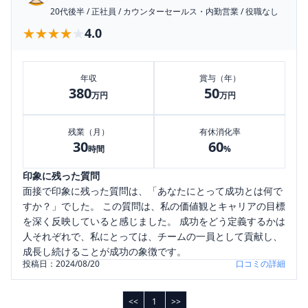
20代後半
/
正社員
/
カウンターセールス・内勤営業
/
役職なし
★★★★★
★★★★★
4.0
年収
賞与（年）
380
50
万円
万円
残業（月）
有休消化率
30
60
時間
%
印象に残った質問
面接で印象に残った質問は、「あなたにとって成功とは何で
すか？」でした。 この質問は、私の価値観とキャリアの目標
を深く反映していると感じました。 成功をどう定義するかは
人それぞれで、私にとっては、チームの一員として貢献し、
成長し続けることが成功の象徴です。
投稿日：
2024/08/20
口コミの詳細
<<
1
>>