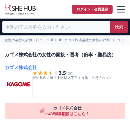
ログイン・会員登録
検索
女性の会社の評判・口コミ SHE HUB
>
カゴメ株式会社の女性の評判・口コミ
>
女
カゴメ株式会社の女性の面接・選考（倍率・難易度）
カゴメ株式会社
★★★★★
★★★★★
3.5
12
件
愛知県
名古屋市中区
錦３丁目１４番１５号
/
カゴメ
カゴメ株式会社
への転職相談はこちら！