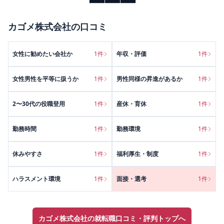
カゴメ株式会社
の口コミ
女性に勧めたい会社か
1
件
年収・評価
1
件
女性男性を平等に扱うか
1
件
男性同様の昇進があるか
1
件
2〜30代の役職登用
1
件
産休・育休
1
件
勤務時間
1
件
勤務環境
1
件
休みやすさ
1
件
福利厚生・制度
1
件
ハラスメント環境
1
件
面接・選考
1
件
カゴメ株式会社の就転職口コミ・評判トップへ