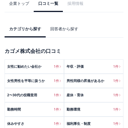
企業トップ
口コミ一覧
採用情報
カテゴリから探す
回答者から探す
カゴメ株式会社
の口コミ
女性に勧めたい会社か
1
件
年収・評価
1
件
女性男性を平等に扱うか
1
件
男性同様の昇進があるか
1
件
2〜30代の役職登用
1
件
産休・育休
1
件
勤務時間
1
件
勤務環境
1
件
休みやすさ
1
件
福利厚生・制度
1
件