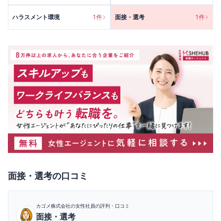
ハラスメント環境
1
件
面接・選考
1
件
面接・選考
の口コミ
カゴメ株式会社
の女性社員の評判・口コミ
面接・選考